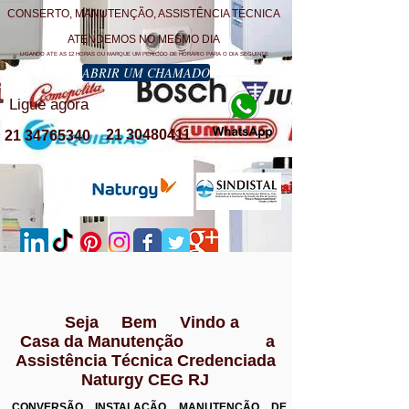
CONSERTO, MANUTENÇÃO, ASSISTÊNCIA TÉCNICA
ATENDEMOS NO MESMO DIA
LIGANDO ATE AS 12 HORAS OU MARQUE UM PERÍODO DE HORÁRIO PARA O DIA SEGUINTE
ABRIR UM CHAMADO
Ligue agora
21 30480411
21 34765340
Seja Bem Vindo a
Casa da Manutenção a
Assistência Técnica Credenciada
Naturgy CEG RJ
CONVERSÃO INSTALAÇÃO MANUTENÇÃO DE