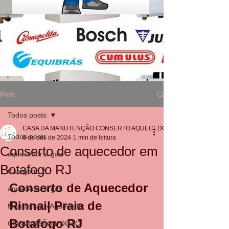
Post
Todos posts
CASA DA MANUTENÇÃO CONSERTO AQUECEDOR RINNAI
Todos posts
8 de out. de 2024
1 min de leitura
Conserto de aquecedor em
aquecedor a gás
Botafogo RJ
Categoria 2
Conserto de Aquecedor 
aquecedor a gás
Rinnai| Praia de 
Manutenção Aquecedor
Botafogo RJ
CONVERSÃO FOGÃO