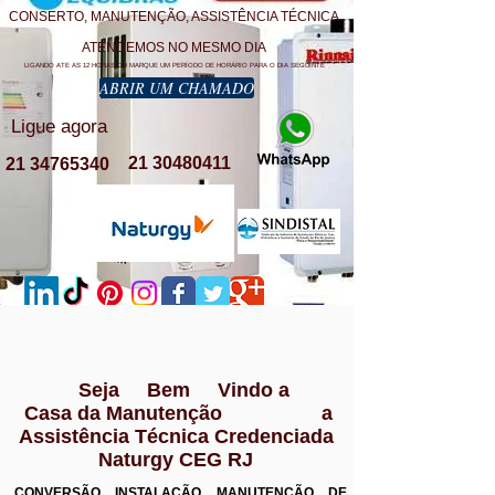
CONSERTO, MANUTENÇÃO, ASSISTÊNCIA TÉCNICA
ATENDEMOS NO MESMO DIA
LIGANDO ATE AS 12 HORAS OU MARQUE UM PERÍODO DE HORÁRIO PARA O DIA SEGUINTE
ABRIR UM CHAMADO
Ligue agora
21 30480411
21 34765340
Seja Bem Vindo a
Casa da Manutenção a
Assistência Técnica Credenciada
Naturgy CEG RJ
CONVERSÃO INSTALAÇÃO MANUTENÇÃO DE