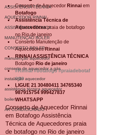
Conserto de Aquecedor 
Rinnai 
em 
ASSISTÊNCIA TÉCNICA
Botafogo
AQUECEDOR RINNAI
Assistência Técnica de 
Aquecedores 
praia de botafogo 
ASSISTÊNCIA TÉCNICA
no Rio de janeiro
MANUTENÇÃO BOLER
Conserto Manutenção de 
CONSERTO BOILER
Aquecedores 
Rinnai
RINNAI ASSISTÊNCIA TÉCNICA 
manutenção aquecedor
Botafogo 
Rio de janeiro
conserto de aquecedor a gás
#Rinnai
#botafogo
#praiadebotaf
ogo
instalação aquecedor
LIGUE 21 30480411 34765340 
assistência técnica aquecedor
987915754 999427837 
boiler
WHATSAPP
Conserto de Aquecedor Rinnai 
AR CONDICIONADO
em Botafogo Assistência 
Técnica de Aquecedores praia 
de botafogo no Rio de janeiro