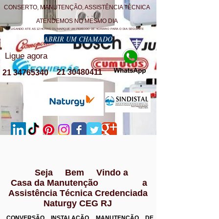
CONSERTO, MANUTENÇÃO, ASSISTÊNCIA TÉCNICA
ATENDEMOS NO MESMO DIA
LIGANDO ATE AS 12 HORAS OU MARQUE UM PERÍODO DE HORÁRIO PARA O DIA SEGUINTE
ABRIR UM CHAMADO
Ligue agora
21 30480411
21 34765340
Seja Bem Vindo a
Casa da Manutenção a
Assistência Técnica Credenciada
Naturgy CEG RJ
CONVERSÃO INSTALAÇÃO MANUTENÇÃO DE