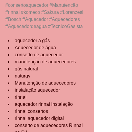
#consertoaquecedor
#Manutenção
#rinnai
#komeco
#Sakura
#Lorenzetti
#Bosch
#Aquecedor
#Aquecedores
#Aquecedordeagua
#TecnicoGasista
aquecedor a gás
Aquecedor de água
conserto de aquecedor
manutenção de aquecedores
gás natural
naturgy
Manutenção de aquecedores
instalação aquecedor
rinnai
aquecedor rinnai instalação
rinnai consertos
rinnai aquecedor digital
conserto de aquecedores Rinnai 