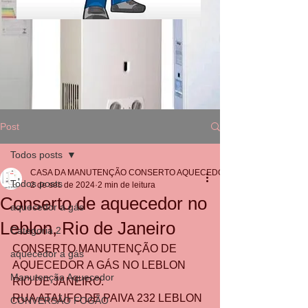
Post
Todos posts
CASA DA MANUTENÇÃO CONSERTO AQUECEDOR RINNAI
Todos posts
2 de set. de 2024
2 min de leitura
Conserto de aquecedor no
aquecedor a gás
Leblon, Rio de Janeiro
Categoria 2
CONSERTO MANUTENÇÃO DE 
aquecedor a gás
AQUECEDOR A GÁS NO LEBLON 
Manutenção Aquecedor
RIO DE JANEIRO.
RUA ATAUFO DE PAIVA 232 LEBLON 
CONVERSÃO FOGÃO