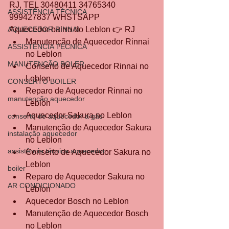
RJ, TEL 30480411 34765340 
ASSISTÊNCIA TÉCNICA
999427837 WHSTSAPP
AQUECEDOR RINNAI
Aquecedor bairro do Leblon 👉 RJ
Manutenção de Aquecedor Rinnai 
ASSISTÊNCIA TÉCNICA
no Leblon
MANUTENÇÃO BOLER
Conserto de Aquecedor Rinnai no 
Leblon
CONSERTO BOILER
Reparo de Aquecedor Rinnai no 
manutenção aquecedor
Leblon
Aquecedor Sakura no Leblon
conserto de aquecedor a gás
Manutenção de Aquecedor Sakura 
instalação aquecedor
no Leblon
assistência técnica aquecedor
Conserto de Aquecedor Sakura no 
Leblon
boiler
Reparo de Aquecedor Sakura no 
AR CONDICIONADO
Leblon
Aquecedor Bosch no Leblon
Manutenção de Aquecedor Bosch 
no Leblon