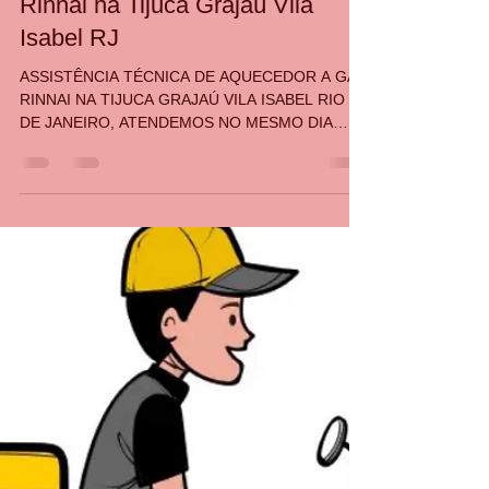
CASA DA MANUTENÇÃO CONSERTO AQUECEDOR RINNAI
28 de mar. de 2022
1 min de leitura
Manutenção de aquecedor
Rinnai na Tijuca Grajaú Vila
Isabel RJ
ASSISTÊNCIA TÉCNICA DE AQUECEDOR A GÁS
RINNAI NA TIJUCA GRAJAÚ VILA ISABEL RIO
DE JANEIRO, ATENDEMOS NO MESMO DIA
LIGANDO ATÉ 12 HORAS, VIST