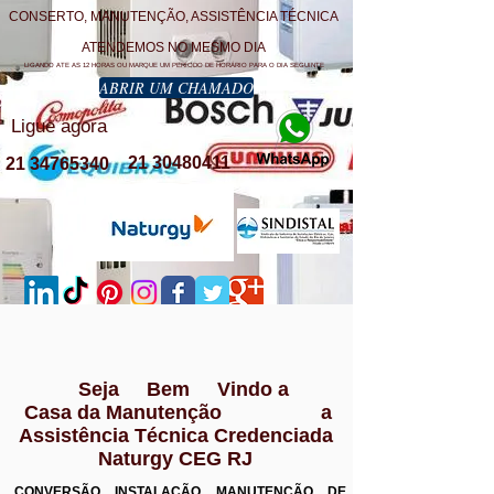
CONSERTO, MANUTENÇÃO, ASSISTÊNCIA TÉCNICA
ATENDEMOS NO MESMO DIA
LIGANDO ATE AS 12 HORAS OU MARQUE UM PERÍODO DE HORÁRIO PARA O DIA SEGUINTE
ABRIR UM CHAMADO
Ligue agora
21 30480411
21 34765340
Seja Bem Vindo a
Casa da Manutenção a
Assistência Técnica Credenciada
Naturgy CEG RJ
CONVERSÃO INSTALAÇÃO MANUTENÇÃO DE