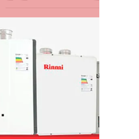
conserto, manutenção, instalação, aquecedor
lorenzetti 21 30480411 987915754 whatsapp O...