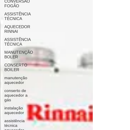
CONVERSÃO
FOGÃO
ASSISTÊNCIA
TÉCNICA
AQUECEDOR
RINNAI
ASSISTÊNCIA
TÉCNICA
MANUTENÇÃO
BOLER
CONSERTO
BOILER
manutenção
aquecedor
conserto de
aquecedor a
gás
instalação
aquecedor
assistência
técnica