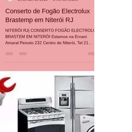
CASA DA MANUTENÇÃO CONSERTO AQUECEDOR RINNAI
16 de abr. de 2025
1 min de leitura
Conserto de Fogão Electrolux
Brastemp em Niterói RJ
NITERÓI RJ| CONSERTO FOGÃO ELECTROLUX
BRASTEM EM NITERÓI Estamos na Ernani
Amaral Peixoto 232 Centro de Niterói, Tel 21
30480411 34765340 ATENDEMOS NO MESMO
DIA LIGANDOATÉ 12 HORAS Conserto de Fogão
em Niterói, Icaraí, Inga, Santa Rosa, Badu,
Fonseca, Charitas Manutenção de Fogão,
Eletrolux, Brastemp, Consul, Atlas, Dako, Bosch,
Semer Instalação de Fogão, Gás de Rua, Gás de
Botijão em Niterói, Rio de Janeiro Conversão de
Fogão, Gás de Rua, Gás de Botijão em