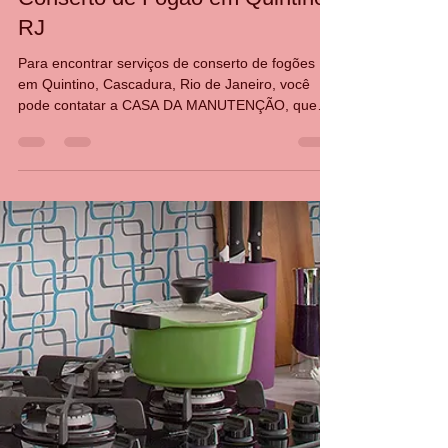
Conserto de Fogão em Quintino
RJ
Para encontrar serviços de conserto de fogões
em Quintino, Cascadura, Rio de Janeiro, você
pode contatar a CASA DA MANUTENÇÃO, que
oferece serviços de manutenção e conserto de
fogões residenciais e industriais, incluindo
instalação e conversão de gás. CASA DA
MANUTENÇÃO, oferecendo serviços rápidos e
acessíveis de instalação e reparos de
eletrodomésticos em Quintini, Cascadura, além de
produtos novos e seminovos. Outras opções
incluem a Casa da Manutenção, que realiza
manuten