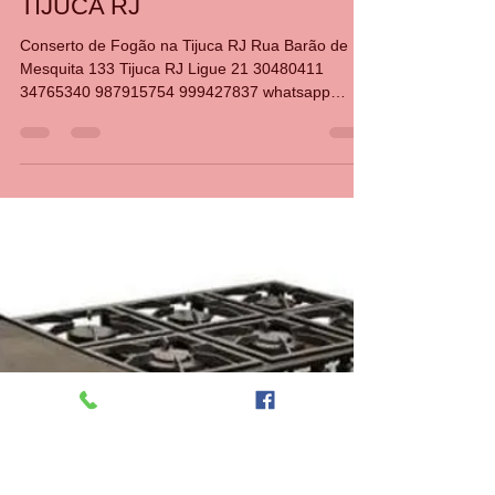
CASA DA MANUTENÇÃO CONSERTO AQUECEDOR RINNAI
3 de dez. de 2024
1 min de leitura
CONSERTO DE FOGÃO
TIJUCA RJ
Conserto de Fogão na Tijuca RJ Rua Barão de
Mesquita 133 Tijuca RJ Ligue 21 30480411
34765340 987915754 999427837 whatsapp
Manutenção de...