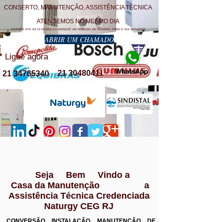
CONSERTO, MANUTENÇÃO, ASSISTÊNCIA TÉCNICA
ATENDEMOS NO MESMO DIA
LIGANDO ATE AS 12 HORAS OU MARQUE UM PERÍODO DE HORÁRIO PARA O DIA SEGUINTE
ABRIR UM CHAMADO
Ligue agora
21 30480411
21 34765340
Seja Bem Vindo a
Casa da Manutenção a
Assistência Técnica Credenciada
Naturgy CEG RJ
CONVERSÃO INSTALAÇÃO MANUTENÇÃO DE