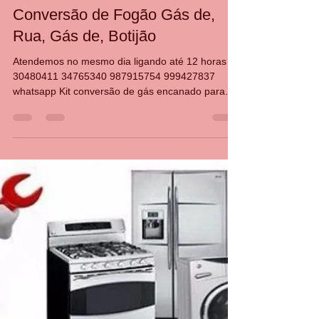
CASA DA MANUTENÇÃO CONSERTO AQUECEDOR RINNAI
5 de fev. de 2025
2 min de leitura
Conversão de Fogão Gás de,
Rua, Gás de, Botijão
Atendemos no mesmo dia ligando até 12 horas 21
30480411 34765340 987915754 999427837
whatsapp Kit conversão de gás encanado para...