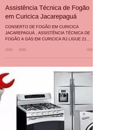
CASA DA MANUTENÇÃO CONSERTO AQUECEDOR RINNAI
26 de abr. de 2025
4 min de leitura
Assistência Técnica de Fogão
em Curicica Jacarepaguá
CONSERTO DE FOGÃO EM CURICICA
JACAREPAGUÁ , ASSISTÊNCIA TÉCNICA DE
FOGÃO A GÁS EM CURICICA RJ LIGUE 21
30480411 34765340 987915754 ATENDEMOS
NO MESMO DIA LIGANDO ATÉ 12 HORAS. RUA
TIROL, 232,, JACAREPAGUÁ A CASA DA
MANUTENÇÃO OFERE: Conserto de Fogão a
Gás no RJ Conserto de Fogão em Jacarepaguá
Conserto de Fogão no RJ Conserto de Fogão em
Curicica Jacarepaguá Manutenção de Fogão
Jacarepaguá Conserto de fogão brastemp,
consul, electrolux, dako, ge, bosch, atlas, esm