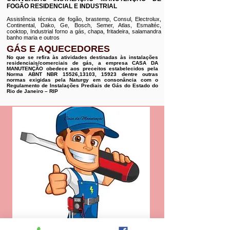
FOGÃO RESIDENCIAL E INDUSTRIAL
Assistência técnica de fogão, brastemp, Consul, Electrolux,
Continental, Dako, Ge, Bosch, Semer, Atlas, Esmaltéc,
cooktop, Industrial forno a gás, chapa, fritadeira, salamandra
banho maria e outros
GÁS E AQUECEDORES
No que se refira às atividades destinadas às instalações
residenciais/comerciais de gás, a empresa CASA DA
MANUTENÇÃO obedece aos preceitos estabelecidos pela
Norma ABNT NBR 15526,13103, 15923 dentre outras
normas exigidas pela Naturgy em consonância com o
Regulamento de Instalações Prediais de Gás do Estado do
Rio de Janeiro – RIP