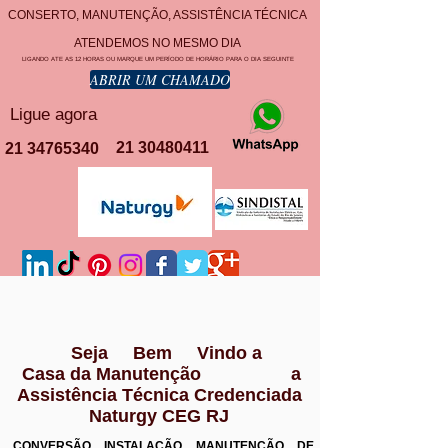
CONSERTO, MANUTENÇÃO, ASSISTÊNCIA TÉCNICA
ATENDEMOS NO MESMO DIA
LIGANDO ATE AS 12 HORAS OU MARQUE UM PERÍODO DE HORÁRIO PARA O DIA SEGUINTE
ABRIR UM CHAMADO
Ligue agora
21 30480411
21 34765340
Seja Bem Vindo a
Casa da Manutenção a
Assistência Técnica Credenciada
Naturgy CEG RJ
CONVERSÃO INSTALAÇÃO MANUTENÇÃO DE