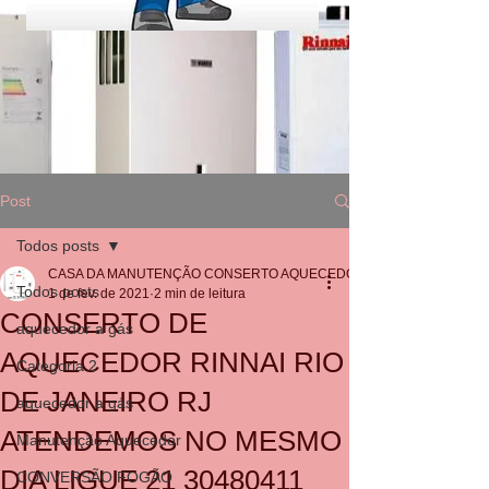
Post
Todos posts
CASA DA MANUTENÇÃO CONSERTO AQUECEDOR RINNAI
Todos posts
1 de fev. de 2021
2 min de leitura
CONSERTO DE
aquecedor a gás
AQUECEDOR RINNAI RIO
Categoria 2
DE JANEIRO RJ
aquecedor a gás
ATENDEMOS NO MESMO
Manutenção Aquecedor
DIA LIGUE 21 30480411
CONVERSÃO FOGÃO