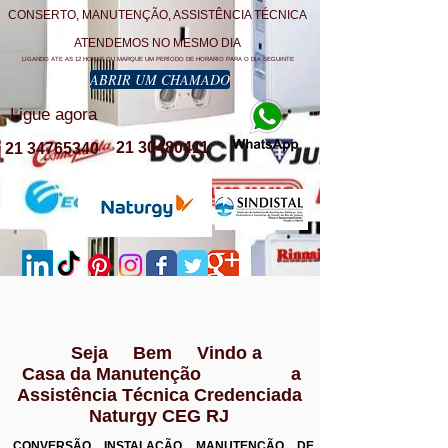
CONSERTO, MANUTENÇÃO, ASSISTÊNCIA TÉCNICA
ATENDEMOS NO MESMO DIA
LIGANDO ATE AS 12 HORAS OU MARQUE UM PERÍODO DE HORÁRIO PARA O DIA SEGUINTE
ABRIR UM CHAMADO
Ligue agora
21 30480411
21 34765340
Seja Bem Vindo a
Casa da Manutenção a
Assistência Técnica Credenciada
Naturgy CEG RJ
CONVERSÃO INSTALAÇÃO MANUTENÇÃO DE