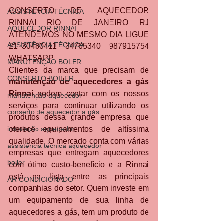
CONSERTO DE AQUECEDOR 
ASSISTÊNCIA TÉCNICA
RINNAI RIO DE JANEIRO RJ 
AQUECEDOR RINNAI
ATENDEMOS NO MESMO DIA LIGUE 
ASSISTÊNCIA TÉCNICA
21 30480411  34765340  987915754 
WHATSAPP
MANUTENÇÃO BOLER
Clientes da marca que precisam de 
CONSERTO BOILER
manutenção de aquecedores a gás 
Rinnai 
podem contar com os nossos 
manutenção aquecedor
serviços para continuar utilizando os 
conserto de aquecedor a gás
produtos dessa grande empresa que 
instalação aquecedor
oferece equipamentos de altíssima 
qualidade. O mercado conta com várias 
assistência técnica aquecedor
empresas que entregam aquecedores 
boiler
com ótimo custo-benefício e a Rinnai 
está na lista entre as principais 
AR CONDICIONADO
companhias do setor. Quem investe em 
um equipamento de sua linha de 
aquecedores a gás, tem um produto de 