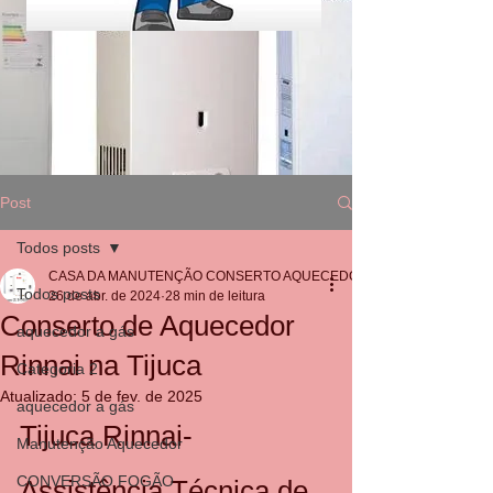
Post
Todos posts
CASA DA MANUTENÇÃO CONSERTO AQUECEDOR RINNAI
Todos posts
26 de abr. de 2024
28 min de leitura
Conserto de Aquecedor
aquecedor a gás
Rinnai na Tijuca
Categoria 2
Atualizado:
5 de fev. de 2025
aquecedor a gás
Tijuca Rinnai- 
Manutenção Aquecedor
CONVERSÃO FOGÃO
Assistência Técnica de 