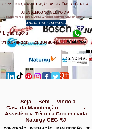
CONSERTO, MANUTENÇÃO, ASSISTÊNCIA TÉCNICA
ATENDEMOS NO MESMO DIA
LIGANDO ATE AS 12 HORAS OU MARQUE UM PERÍODO DE HORÁRIO PARA O DIA SEGUINTE
ABRIR UM CHAMADO
Ligue agora
21 30480411
21 34765340
Seja Bem Vindo a
Casa da Manutenção a
Assistência Técnica Credenciada
Naturgy CEG RJ
CONVERSÃO INSTALAÇÃO MANUTENÇÃO DE