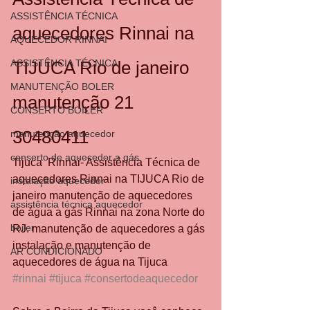
ASSISTÊNCIA TÉCNICA
aquecedores Rinnai na 
AQUECEDOR RINNAI
ASSISTÊNCIA TÉCNICA
TIJUCA Rio de janeiro 
MANUTENÇÃO BOLER
manutenção 21 
CONSERTO BOILER
30480411 
manutenção aquecedor
conserto de aquecedor a gás
Tijuca  Rinnai- Assistência Técnica de 
aquecedores Rinnai na TIJUCA Rio de 
instalação aquecedor
janeiro manutenção de aquecedores 
assistência técnica aquecedor
de água a gás Rinnai na zona Norte do 
boiler
RJ. manutenção de aquecedores a gás 
instalação e manutenção de 
AR CONDICIONADO
aquecedores de água na Tijuca 
#rinnai
#tijuca
#consertodeaquecedor