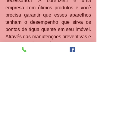
necessário.? A Lorenzetti é uma 
empresa com ótimos produtos e você 
precisa garantir que esses aparelhos 
tenham o desempenho que sirva os 
pontos de água quente em seu imóvel. 
Através das manutenções preventivas e 
corretivas é possível desfrutar da 
qualidade que a empresa oferece. Entre 
em contato agora mesmo e solicite a 
visita de um técnico especializado.
Contate pelos telefones abaixo
PLANTÃO: 21 30480411 de 8:00 as 
18:00
PLANTÃO: 21 34765340 de 8:00 as 
18:00
WhatsApp: 
2
1 987915754 de 
8:00 as 
22:00