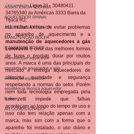
Orçamento
 Ligue 21 - 30480411 
ASSISTÊNCIA TÉCNICA
34765340 av Américas 3333 Barra da 
AQUECEDOR RINNAI
Tijuca RJ.
Há muitas formas de evitar problemas 
ASSISTÊNCIA TÉCNICA
no aparelho de aquecimento e a 
MANUTENÇÃO BOLER
manutenção de aquecedores a gás 
CONSERTO BOILER
Lorenzetti
 é uma das melhores formas 
de fazer o produto durar por muitos 
manutenção aquecedor
anos. A marca é uma das principais do 
conserto de aquecedor a gás
mercado e entrega aquecedores de 
altíssima qualidade e segurança 
instalação aquecedor
respeitando a normas do setor. Porém 
assistência técnica aquecedor
nem toda tecnologia empregada pela 
boiler
Lorenzetti impede que falhas 
aconteçam ao longo do tempo de uso e 
AR CONDICIONADO
isso não tem relação apenas com a 
marca, mas sim com a forma que o 
aparelho foi instalado, o uso diário e 