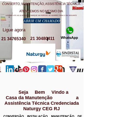
CONSERTO, MANUTENÇÃO, ASSISTÊNCIA TÉCNICA
ATENDEMOS NO MESMO DIA
LIGANDO ATE AS 12 HORAS OU MARQUE UM PERÍODO DE HORÁRIO PARA O DIA SEGUINTE
ABRIR UM CHAMADO
Ligue agora
21 30480411
21 34765340
Seja Bem Vindo a
Casa da Manutenção a
Assistência Técnica Credenciada
Naturgy CEG RJ
CONVERSÃO INSTALAÇÃO MANUTENÇÃO DE