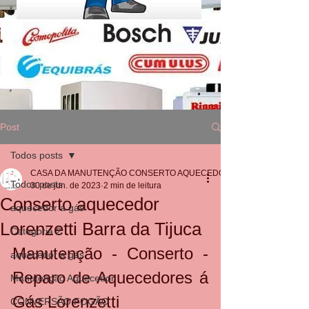
Post
Todos posts
CASA DA MANUTENÇÃO CONSERTO AQUECEDOR RINNAI
Todos posts
30 de jun. de 2023
2 min de leitura
Conserto aquecedor
aquecedor a gás
Lorenzetti Barra da Tijuca
Categoria 2
Manutenção - Conserto - 
aquecedor a gás
Reparo de Aquecedores á 
Manutenção Aquecedor
Gás Lorenzetti
CONVERSÃO FOGÃO