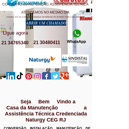
CONSERTO, MANUTENÇÃO, ASSISTÊNCIA TÉCNICA
ATENDEMOS NO MESMO DIA
LIGANDO ATE AS 12 HORAS OU MARQUE UM PERÍODO DE HORÁRIO PARA O DIA SEGUINTE
ABRIR UM CHAMADO
Ligue agora
21 30480411
21 34765340
Seja Bem Vindo a
Casa da Manutenção a
Assistência Técnica Credenciada
Naturgy CEG RJ
CONVERSÃO INSTALAÇÃO MANUTENÇÃO DE