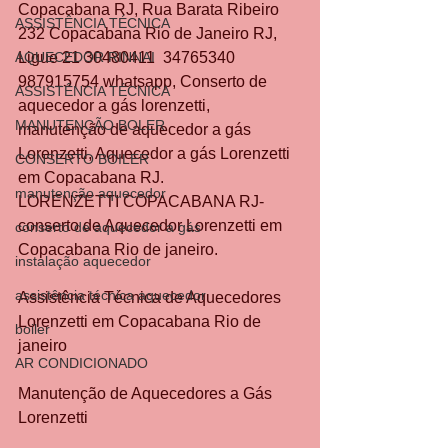
Copacabana RJ, Rua Barata Ribeiro 
ASSISTÊNCIA TÉCNICA
232 Copacabana Rio de Janeiro RJ, 
AQUECEDOR RINNAI
Ligue 21 30480411  34765340  
987915754 whatsapp, Conserto de 
ASSISTÊNCIA TÉCNICA
aquecedor a gás lorenzetti, 
MANUTENÇÃO BOLER
manutenção de aquecedor a gás 
Lorenzetti, Aquecedor a gás Lorenzetti 
CONSERTO BOILER
em Copacabana RJ.
manutenção aquecedor
LORENZETTI COPACABANA RJ- 
conserto de Aquecedor Lorenzetti em 
conserto de aquecedor a gás
Copacabana Rio de janeiro.
instalação aquecedor
assistência técnica aquecedor
Assistência Técnica de Aquecedores 
Lorenzetti em Copacabana Rio de 
boiler
janeiro 
AR CONDICIONADO
Manutenção de Aquecedores a Gás 
Lorenzetti 