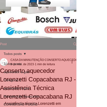
Post
Todos posts
CASA DA MANUTENÇÃO CONSERTO AQUECEDOR RINNAI
Todos posts
9 de mai. de 2023
1 min de leitura
Conserto aquecedor
aquecedor a gás
Lorenzetti Copacabana RJ -
Categoria 2
Assistência Técnica
aquecedor a gás
Lorenzetti Copacabana RJ
Manutenção Aquecedor
Assistência técnica Lorenzetti em 
CONVERSÃO FOGÃO