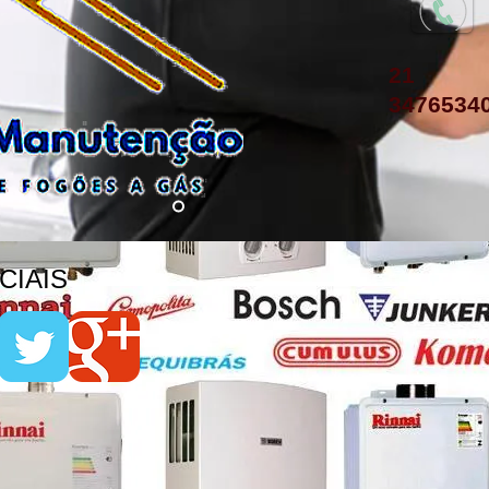
21
3476534
IAIS