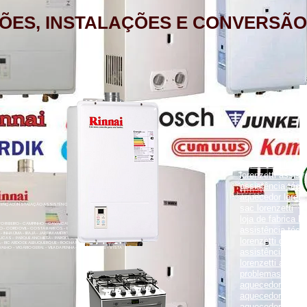
ÕES, INSTALAÇÕES E CONVERSÃO
aquecedor lorenz
lorenzetti assist
assistência técni
aquecedor lorenz
NÇÃO, INSTALAÇÃO ASSISTÊNCIA TÉCNICA RUA PORTO FELIZ 371
sac lorenzetti
loja de fabrica lo
ENTO RIBEIRO - CAMPINHO - CAVALCANTI - CASCADURA - COELHO
assistência técni
O - CORDOVIL - COSTA BARROS - ENGENHO LEAL - ENGENHO DA
- INHAÚMA - IRAJÁ - JARDIM AMÉRICA - MADUREIRA - MARECHAL
UCAS - PARQUE ANCHIETA - PARQUE COLÚMBIA - PAVUNA - PENHA
lorenzetti garanti
VA - RICARDO DE ALBUQUERQUE - ROCHA MIRANDA - TOMÁS COELHO
VALHO - VIGÁRIO GERAL - VILA DA PENHA - VILA KOSMOS - VISTA
assistência técni
lorenzetti assist
problemas com a
aquecedor lorenz
aquecedor a gás 
aquecedor a gás 