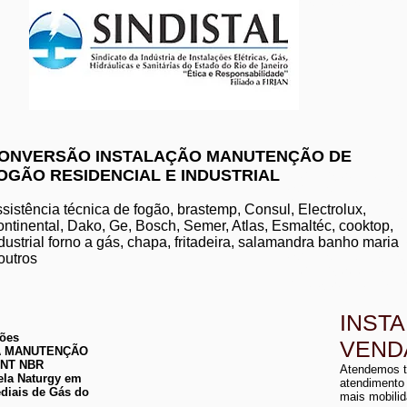
www.komeco.com.br/nite
ONVERSÃO INSTALAÇÃO MANUTENÇÃO DE
OGÃO RESIDENCIAL E INDUSTRIAL
manutenção de aquec
conserto de aquecedo
instalação de aquece
sistência técnica de fogão, brastemp, Consul, Electrolux,
conserto de aquecedor
ntinental, Dako, Ge, Bosch, Semer, Atlas, Esmaltéc, cooktop,
manutenção de aquece
dustrial forno a gás, chapa, fritadeira, salamandra banho maria
instalação de aquecedo
conserto de aquecedor
outros
manutenção aquecedor
instalação de aqueced
INST
ções
VEND
 DA MANUTENÇÃO
a
ABNT NBR
Atendemos t
a
ela Naturgy em
atendimento
diais de Gás do
mais mobilid