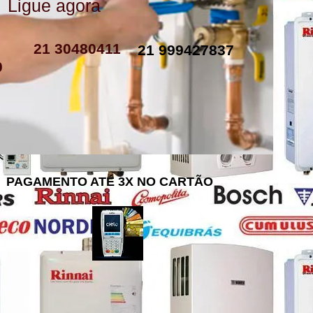
Ligue agora
como instalar resistencia de boiler
resistencia de boiler eletrico
resistencia eletrica boiler
resistencia para boiler preço
resistencia boiler komeco
21 30480411
21 999427837
0
PAGAMENTO ATÉ 3X NO CARTÃO