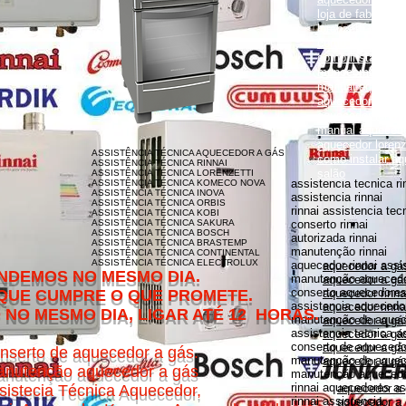
loja de fabrica lo
lorenzetti garanti
como instalar aqu
como instalar aq
monocomando
manual aquecedor
aquecedor lorenz
aquecedor lorenz
manual aquecedor
aquecedor loren
ASSISTÊNCIA TÉCNICA AQUECEDOR A GÁS
como instalar aq
ASSISTÊNCIA TÉCNICA RINNAI
salão
ASSISTÊNCIA TÉCNICA LORENZETTI
assistencia tecnica ri
ASSISTÊNCIA TÉCNICA KOMECO NOVA
ASSISTÊNCIA TÉCNICA INOVA
assistencia rinnai
ASSISTÊNCIA TÉCNICA ORBIS
rinnai assistencia tec
ASSISTÊNCIA TÉCNICA KOBI
ASSISTÊNCIA TÉCNICA SAKURA
conserto rinnai
ASSISTÊNCIA TÉCNICA BOSCH
autorizada rinnai
ASSISTÊNCIA TÉCNICA BRASTEMP
manutenção rinnai
ASSISTÊNCIA TÉCNICA CONTINENTAL
ASSISTÊNCIA TÉCNICA ELECTROLUX
aquecedor rinnai assi
aquecedor a gás
MESMO DIA.
manutenção aquecedor
aquecedor a gás
conserto aquecedores 
O QUE PROMETE.
aquecedor rinna
assistencia aquecedor
aquecedor rinnai
DIA, LIGAR ATÉ 12 HORAS.
manutenção de aquece
aquecedor a gá
assistencia tecnica a
aquecedor a gás 
conserto de aquecedor
aquecedor a gás
nserto de aquecedor a gás.
manutenção de aquece
aquecedor a gás
nutenção aquecedor a gás
manutenção aquecedor
rinnai aquecedores as
sistecia Técnica Aquecedor,
aquecedor a
rinnai assistencia
aquecedor a 