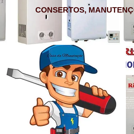
CONSERTOS, MANUTENÇ
AQUECEDOR A GÁS, CONSERTO,
MANUTENÇÃO, INSTALAÇÃO, ASSISTÊNCIA
TÉCNICA RINNAI RUA BARATA RIBEIRO 232
COPACABANA RIO DE JANEIRO
BAIRROS DE ATENDIMENTO RJ
ZONA SUL
BOTAFOGO - CATETE - COPACABANA -
AQUECEDOR A GÁS , CONSERTO, MANUTE
COSME VELHO - FLAMENGO - GÁVEA -
LOJA A HONORIO GURGEL RIO DE JANEIRO
ZONA NORTE
HUMAITÁ - IPANEMA - JARDIM BOTÂNICO -
ACARÍ - ANCHIETA - BARROS FILHO - B
NETO - COLÉGIO - COMPLEXO DO ALEMÃ
LAGOA - LARANJEIRAS - LEBLON - LEME -
RAINHA - GUADALUPE - HONÓRIO GURGEL 
HERMES - OSVALDO CRUZ - PARADA DE L
- PENHA CIRCULAR - QUINTINO BOCAIÚ
ROCINHA - SÃO CONRADO - URCA
- TURIAÇÚ - VAZ LOBO - VICENTE DE CAR
ALEGRE