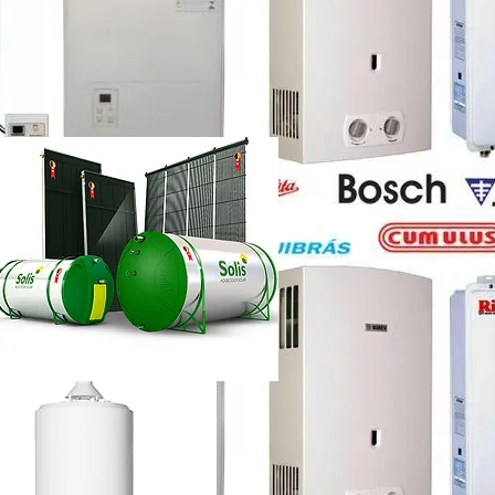
etti vazando
ência técnica
ca chuveiro lorenzetti rj
etti não esquenta muito
renzetti
ca lorenzetti lapa
a
ca chuveiro lorenzetti rj
ência técnica
quecedor a gás lorenzetti
etti manual
lorenzetti
lorenzetti 15l