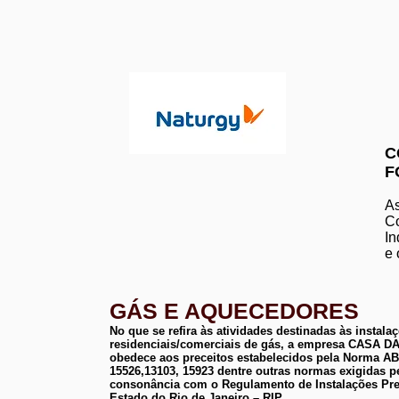
C
F
As
Co
In
e 
GÁS E AQUECEDORES
No que se refira às atividades destinadas às instala
residenciais/comerciais de gás, a empresa CASA
obedece aos preceitos estabelecidos pela Norma 
15526,13103, 15923 dentre outras normas exigidas p
consonância com o Regulamento de Instalações Pre
Estado do Rio de Janeiro – RIP