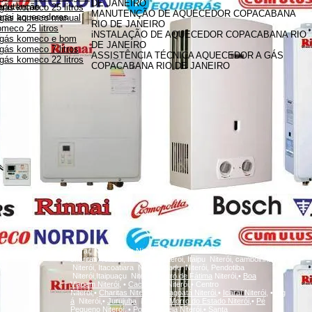
DE JANEIRO
anutenção
gás komeco 25 litros
MANUTENÇÃO DE AQUECEDOR COPACABANA
innai aquecedores
 gás komeco manual
RIO DE JANEIRO
meco 25 litros
iNSTALAÇÃO DE AQUECEDOR COPACABANA RIO
 gás komeco e bom
DE JANEIRO
gás komeco 7 litros
ASSISTÊNCIA TÉCNICA AQUECEDOR A GÁS
gás komeco 22 litros
COPACABANA RIO DE JANEIRO
A
Icaraí, Niterói,
inga
Niterói, Santa Rosa Niterói, Centro Niterói,
charitas Niterói, Fonseca Niterói, Itaipu Niterói, camboinhas
Niterói, Itacoatiara Niterói, Badu Niterói, Pendotiba
Niterói,Itaipuaçu Niterói,
Bairro de Fátima
Niterói,•
Boa
Viagem
Niterói,
•
Cachoeiras
Niterói,• Centro
Niterói,•
Charitas
Niterói,
•
Gragoatá
Niterói,
•
Icaraí
Niterói,
•
Ing
á
Niterói,•
Jurujuba
Niterói,•
Morro do Estado
Niterói,
•
Pé
Pequeno
Niterói,
•
Ponta d'Areia
Niterói,
•
Santa