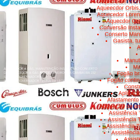
Aquecedor Rinn
Aqueecdor Orbis
Aquecedor Loren
Aquecdor Cos
Conversão Insta
Conserto Manut
Gasista, t
A
Manut
Ma
AQUECEDOR A GÁS, MANUTENÇÃO INSTALAÇÃO CONSERTO
Fogão br
DE AQUECEDOR A GÁS RIO DE JANEIRO RUA CAMBAUBA 232
ILHA DO GOVERNADOR RJ
Fogão conti
ILHA DO GOVERNADOR - ZONA DA LEOPOLDINA
Const
BONSUCESSO - BANCÁRIOS - CACUIA - CICADE UNIVERSITÁRIA
Aplicaç
- COCOTÁ - FREGUESIA - GALEÃO - JARDIM GUANABARA -
JARDIM CARIOCA - MARÉ - OLARIA - PITANGUEIRAS -
Afastamento 
PORTUGUESA - PRAIA DA BANDEIRA - RAMOS - RIBEIRA - TÁUA
- ZUMBI
Adquação de am
Assistência 
Assistência
Assistência T
Assistênci
Assis