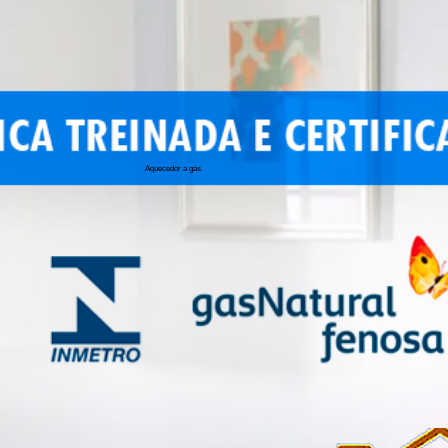
Aquecedor a gás
conserto de 
conserto de a
conserto de 
conserto de 
conserto aqu
conserto de
manutenção a
conserto de 