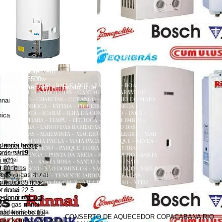
renzetti
a
ecedor versátil lorenzetti
uecedor lorenzetti em torneira
 lorenzetti
AQUECEDOR A GÁS, CONSERTO, MANUTENÇÃO,
etti 110v
INSTALAÇÃO, ASSISTÊNCIA TÉCNICA RUA ERNANI
etti água da rua
AMARAL PEIXOTO 252 CENTRO NITERÓI
 versátil lorenzetti
NITERÓI RJ
zetti 220v 5500w
ATALAIA - BADU - BALDEADOR - BARRETO - BOA
uecedor lorenzetti em lavatório de
VIAGEM - CAMBOINHAS - CANTAGALO - CARAMUJO -
CENTRO - CHARITAS - CUBANGO - ENGENHO DO MATO
nnai
- ENGENHOCA - FÁTIMA - FIGUEIRA - FONSECA -
GRAGOATÁ - ICARAÍ - ILHA DA CONCEIÇÃO - INGÁ -
nica
ITACOATIARA - ITAIPU - ITITIOCA - JARDIM IMBUÍ -
JURUJUBA - LARGO DAS BARRADAS - LARGO DAS
BATALHAS - MARAVISTA - MACEIÓ - MAR ALEGRE - MAR
AZUL - MARIA PAULA - MATA PACA - MURIQUI - NEVES -
stencia tecnica
 rinnai preço
PADRE PEQUENO - PARQUE FLORA - PENDOTIBA -
es rinnai
 rinnai 15l
PIRATININGA - PONTA DA AREIA - RIO DO OURO - SANTA
rinnai
i e21
BÁRBARA - SANTA ROSA - SANTO ANTÔNIO - SÃO
 rinnai
 21 litros
FRANCISCO - SÃO DOMINGOS - SÃO LOURENÇO - SAPÊ -
dor a gas rinnai
s preço
SERRA GRANDE - TENENTE JARDIM - VARZEA DAS
quecedor rinnai
MOÇAS - VENDA DA CRUZ - VILA PROGRESSO - VITAL
rinnai 35 litros
BRASIL
 rinnai
 rinnai 22 5
dor rinnai
 rinnai manual
 a gas rinnai
sistencia tecnica
 gás komeco 15l
CONSERTO DE AQUECEDOR COPACABANA RIO
gás komeco 20l digital