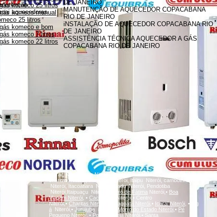
DE JANEIRO
anutenção
gás komeco 25 litros
MANUTENÇÃO DE AQUECEDOR COPACABANA
innai aquecedores
 gás komeco manual
RIO DE JANEIRO
meco 25 litros
iNSTALAÇÃO DE AQUECEDOR COPACABANA RIO
 gás komeco e bom
DE JANEIRO
gás komeco 7 litros
ASSISTÊNCIA TÉCNICA AQUECEDOR A GÁS
gás komeco 22 litros
COPACABANA RIO DE JANEIRO
A
Icaraí, Niterói,
inga
Niterói, Santa Rosa Niterói, Centro Niterói,
charitas Niterói, Fonseca Niterói, Itaipu Niterói, camboinhas
Niterói, Itacoatiara Niterói, Badu Niterói, Pendotiba
Niterói,Itaipuaçu Niterói,
Bairro de Fátima
Niterói,•
Boa
Viagem
Niterói,
•
Cachoeiras
Niterói,• Centro
Niterói,•
Charitas
Niterói,
•
Gragoatá
Niterói,
•
Icaraí
Niterói,
•
Ing
á
Niterói,•
Jurujuba
Niterói,•
Morro do Estado
Niterói,
•
Pé
Pequeno
Niterói,
•
Ponta d'Areia
Niterói,
•
Santa