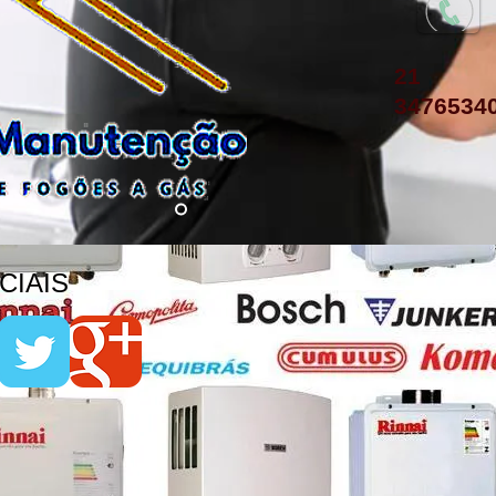
21
3476534
IAIS