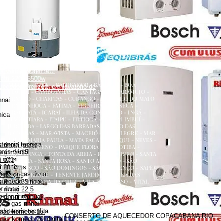
renzetti
a
ecedor versátil lorenzetti
uecedor lorenzetti em torneira
 lorenzetti
AQUECEDOR A GÁS, CONSERTO, MANUTENÇÃO,
etti 110v
INSTALAÇÃO, ASSISTÊNCIA TÉCNICA RUA ERNANI
etti água da rua
AMARAL PEIXOTO 252 CENTRO NITERÓI
 versátil lorenzetti
NITERÓI RJ
zetti 220v 5500w
ATALAIA - BADU - BALDEADOR - BARRETO - BOA
uecedor lorenzetti em lavatório de
VIAGEM - CAMBOINHAS - CANTAGALO - CARAMUJO -
CENTRO - CHARITAS - CUBANGO - ENGENHO DO MATO
nnai
- ENGENHOCA - FÁTIMA - FIGUEIRA - FONSECA -
GRAGOATÁ - ICARAÍ - ILHA DA CONCEIÇÃO - INGÁ -
nica
ITACOATIARA - ITAIPU - ITITIOCA - JARDIM IMBUÍ -
JURUJUBA - LARGO DAS BARRADAS - LARGO DAS
BATALHAS - MARAVISTA - MACEIÓ - MAR ALEGRE - MAR
AZUL - MARIA PAULA - MATA PACA - MURIQUI - NEVES -
stencia tecnica
 rinnai preço
PADRE PEQUENO - PARQUE FLORA - PENDOTIBA -
es rinnai
 rinnai 15l
PIRATININGA - PONTA DA AREIA - RIO DO OURO - SANTA
rinnai
i e21
BÁRBARA - SANTA ROSA - SANTO ANTÔNIO - SÃO
 rinnai
 21 litros
FRANCISCO - SÃO DOMINGOS - SÃO LOURENÇO - SAPÊ -
dor a gas rinnai
s preço
SERRA GRANDE - TENENTE JARDIM - VARZEA DAS
quecedor rinnai
MOÇAS - VENDA DA CRUZ - VILA PROGRESSO - VITAL
rinnai 35 litros
BRASIL
 rinnai
 rinnai 22 5
dor rinnai
 rinnai manual
 a gas rinnai
sistencia tecnica
 gás komeco 15l
CONSERTO DE AQUECEDOR COPACABANA RIO
gás komeco 20l digital