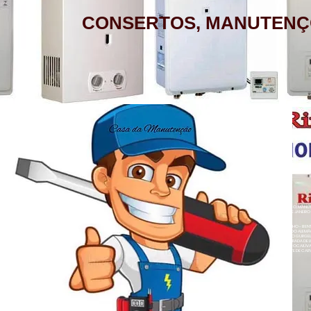
CONSERTOS, MANUTENÇ
AQUECEDOR A GÁS, CONSERTO,
MANUTENÇÃO, INSTALAÇÃO, ASSISTÊNCIA
TÉCNICA RINNAI RUA BARATA RIBEIRO 232
COPACABANA RIO DE JANEIRO
BAIRROS DE ATENDIMENTO RJ
ZONA SUL
BOTAFOGO - CATETE - COPACABANA -
AQUECEDOR A GÁS , CONSERTO, MANUTE
COSME VELHO - FLAMENGO - GÁVEA -
LOJA A HONORIO GURGEL RIO DE JANEIRO
ZONA NORTE
HUMAITÁ - IPANEMA - JARDIM BOTÂNICO -
ACARÍ - ANCHIETA - BARROS FILHO - B
NETO - COLÉGIO - COMPLEXO DO ALEMÃ
LAGOA - LARANJEIRAS - LEBLON - LEME -
RAINHA - GUADALUPE - HONÓRIO GURGEL 
HERMES - OSVALDO CRUZ - PARADA DE L
- PENHA CIRCULAR - QUINTINO BOCAIÚ
ROCINHA - SÃO CONRADO - URCA
- TURIAÇÚ - VAZ LOBO - VICENTE DE CAR
ALEGRE