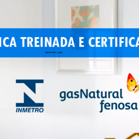
Aquecedor a gás
conserto de 
conserto de a
conserto de 
conserto de 
conserto aqu
conserto de
manutenção a
conserto de 