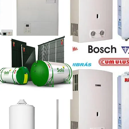
etti vazando
ência técnica
ca chuveiro lorenzetti rj
etti não esquenta muito
renzetti
ca lorenzetti lapa
a
ca chuveiro lorenzetti rj
ência técnica
quecedor a gás lorenzetti
etti manual
lorenzetti
lorenzetti 15l