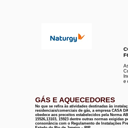
C
F
As
Co
In
e 
GÁS E AQUECEDORES
No que se refira às atividades destinadas às instala
residenciais/comerciais de gás, a empresa CASA
obedece aos preceitos estabelecidos pela Norma 
15526,13103, 15923 dentre outras normas exigidas p
consonância com o Regulamento de Instalações Pre
Estado do Rio de Janeiro – RIP