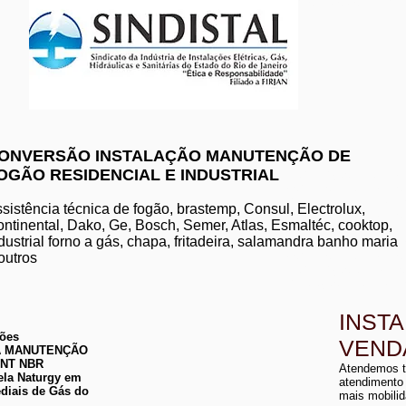
www.komeco.com.br/nite
ONVERSÃO INSTALAÇÃO MANUTENÇÃO DE
OGÃO RESIDENCIAL E INDUSTRIAL
manutenção de aquec
conserto de aquecedo
instalação de aquece
sistência técnica de fogão, brastemp, Consul, Electrolux,
conserto de aquecedor
ntinental, Dako, Ge, Bosch, Semer, Atlas, Esmaltéc, cooktop,
manutenção de aquece
dustrial forno a gás, chapa, fritadeira, salamandra banho maria
instalação de aquecedo
conserto de aquecedor
outros
manutenção aquecedor
instalação de aqueced
INST
ções
VEND
 DA MANUTENÇÃO
a
ABNT NBR
Atendemos t
a
ela Naturgy em
atendimento
diais de Gás do
mais mobilid