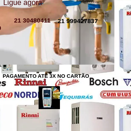
Ligue agora
como instalar resistencia de boiler
resistencia de boiler eletrico
resistencia eletrica boiler
resistencia para boiler preço
resistencia boiler komeco
21 30480411
21 999427837
0
PAGAMENTO ATÉ 3X NO CARTÃO