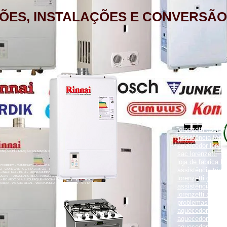
ÕES, INSTALAÇÕES E CONVERSÃO
aquecedor lorenz
lorenzetti assist
assistência técni
aquecedor lorenz
NÇÃO, INSTALAÇÃO ASSISTÊNCIA TÉCNICA RUA PORTO FELIZ 371
sac lorenzetti
loja de fabrica lo
ENTO RIBEIRO - CAMPINHO - CAVALCANTI - CASCADURA - COELHO
assistência técni
O - CORDOVIL - COSTA BARROS - ENGENHO LEAL - ENGENHO DA
- INHAÚMA - IRAJÁ - JARDIM AMÉRICA - MADUREIRA - MARECHAL
UCAS - PARQUE ANCHIETA - PARQUE COLÚMBIA - PAVUNA - PENHA
lorenzetti garanti
VA - RICARDO DE ALBUQUERQUE - ROCHA MIRANDA - TOMÁS COELHO
VALHO - VIGÁRIO GERAL - VILA DA PENHA - VILA KOSMOS - VISTA
assistência técni
lorenzetti assist
problemas com a
aquecedor lorenz
aquecedor a gás 
aquecedor a gás 