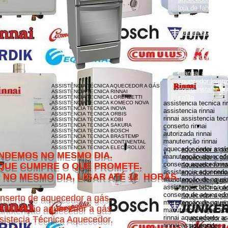
loja de fabrica lo
lorenzetti garanti
como instalar aqu
como instalar aq
monocomando
manual aquecedor
aquecedor lorenz
aquecedor lorenz
manual aquecedor
aquecedor loren
ASSISTÊNCIA TÉCNICA AQUECEDOR A GÁS
como instalar aq
ASSISTÊNCIA TÉCNICA RINNAI
salão
ASSISTÊNCIA TÉCNICA LORENZETTI
assistencia tecnica ri
ASSISTÊNCIA TÉCNICA KOMECO NOVA
ASSISTÊNCIA TÉCNICA INOVA
assistencia rinnai
ASSISTÊNCIA TÉCNICA ORBIS
rinnai assistencia tec
ASSISTÊNCIA TÉCNICA KOBI
ASSISTÊNCIA TÉCNICA SAKURA
conserto rinnai
ASSISTÊNCIA TÉCNICA BOSCH
autorizada rinnai
ASSISTÊNCIA TÉCNICA BRASTEMP
manutenção rinnai
ASSISTÊNCIA TÉCNICA CONTINENTAL
ASSISTÊNCIA TÉCNICA ELECTROLUX
aquecedor rinnai assi
aquecedor a gás
MESMO DIA.
manutenção aquecedor
aquecedor a gás
conserto aquecedores 
O QUE PROMETE.
aquecedor rinna
assistencia aquecedor
aquecedor rinnai
DIA, LIGAR ATÉ 12 HORAS.
manutenção de aquece
aquecedor a gá
assistencia tecnica a
aquecedor a gás 
conserto de aquecedor
aquecedor a gás
nserto de aquecedor a gás.
manutenção de aquece
aquecedor a gás
nutenção aquecedor a gás
manutenção aquecedor
rinnai aquecedores as
sistecia Técnica Aquecedor,
aquecedor a
rinnai assistencia
aquecedor a 