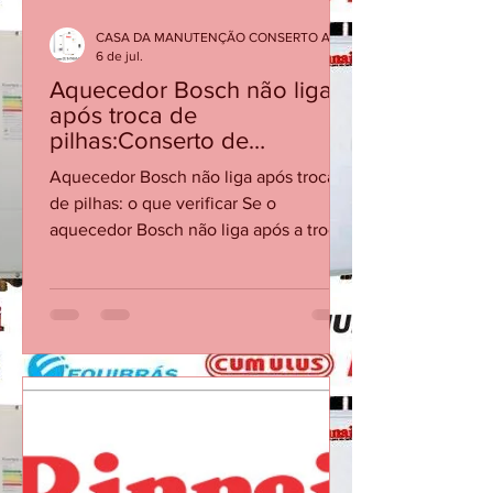
CASA DA MANUTENÇÃO CONSERTO AQUECEDOR RINNAI
6 de jul.
Aquecedor Bosch não liga
após troca de
pilhas:Conserto de
Aquecedor Bosch RJ
Aquecedor Bosch não liga após troca
de pilhas: o que verificar Se o
aquecedor Bosch não liga após a troca
de pilhas, o problema pode estar no
contato, polaridade, vazão mínima ou
no sistema de ignição. Checklist
Confirme a polaridade e se as pilhas
são novas e do tipo recomendado.