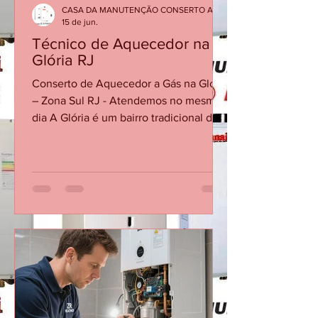
no Leb
CASA DA MANUTENÇÃO CONSERTO AQUECEDOR RINNAI
15 de jun.
Técnico de Aquecedor na
Glória RJ
Conserto de Aquecedor a Gás na Glória
– Zona Sul RJ - Atendemos no mesmo
dia A Glória é um bairro tradicional da
Zona Sul do Rio de Janeiro, com
prédios residenciais, apartamentos
antigos e imóveis reformados que
utilizam aquecedores a gás em
banheiros e cozinhas. A Casa da
Manutenção Aquecedores presta
conserto e manutenção de