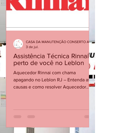
Verifique se os contatos do
compartimento estão limpos e firmes.
Abra a água quente e confirme se há
vazão/pressão suficientes para acionar.
Cheque se o registro de gás está
aberto. Se persistir, so
CASA DA MANUTENÇÃO CONSERTO AQUECEDOR RINNAI
3 de jul.
Assistência Técnica Rinnai
perto de você no Leblon
Aquecedor Rinnai com chama
apagando no Leblon RJ – Entenda as
causas e como resolver Aquecedor
Rinnai desliga sozinho Assistência
técnica Rinnai Leblon Conserto de