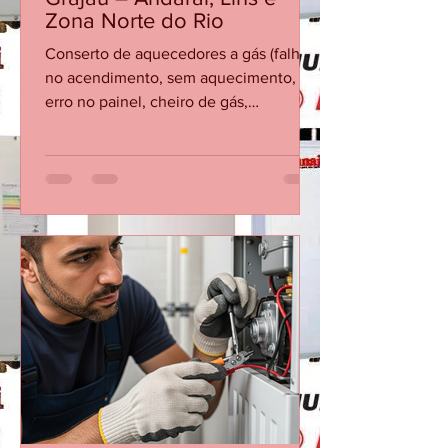
CASA DA MANUTENÇÃO CONSERTO AQUECEDOR RINNAI
25 de jul.
Conserto de Aquecedor no
Grajaú – Andaraí, Lins e
Zona Norte do Rio
Conserto de aquecedores a gás (falha
no acendimento, sem aquecimento,
erro no painel, cheiro de gás,
vazamento). Instalação completa de
aquecedores novos, com regulagem e
teste de segurança.