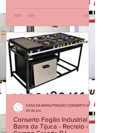
Aquecedor Rinnai Desliga Sozinho
durante o banho - Atendemos no
Mesmo dia Ligue 21 30480411
Aquecedor Rinnai Desliga Sozinho
Durante o Banho? Veja as Principais
Causas Em muitos casos, a causa não
está no equipamento em si, mas em
fatores como baixa vazão de água, filtro
obstruído, sensores desgastados ou
necessidade de manutenção
preventiva. Quando o aquecedor
interrompe o funcionamento, ele está
protegendo o sistema contra condições
inadequadas de operação. Ignorar o
proble