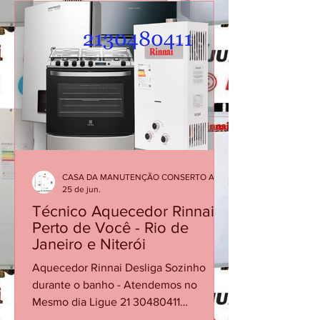
aquecedor Rinnai Leblon Manutenção
de aquecedor Rinnai RJ Técnico Rinnai
Leblon O aquecedor Rinnai pode
apresentar falhas em que a chama se
apaga durante o funcionamento,
interrompendo o aquecimento da água.
Esse problema pode estar relacionado
ao sensor de chama, fluxo de água
insuficiente, alimentação de gás, exa
CASA DA MANUTENÇÃO CONSERTO AQUECEDOR RINNAI
25 de jun.
Técnico Aquecedor Rinnai
Perto de Você - Rio de
Janeiro e Niterói