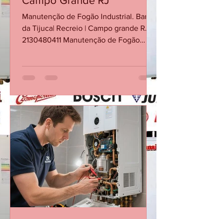
CASA DA MANUTENÇÃO CONSERTO AQUECEDOR RINNAI
24 de jun.
Conserto Fogão Industrial -
Barra da Tijuca - Recreio -
Campo Grande RJ
Manutenção de Fogão Industrial. Barra
da Tijuca| Recreio | Campo grande RJ
2130480411 Manutenção de Fogão
Industrial no RJ. Conserto de Fogão
Industrial na Barra da Tijuca Conserto
de Fogão Industrial no Recreio dos
Bandeirantes Conserto de Fogão
Industrial em Campo grande RJ
Conserto de Fogão Industrial em
Jacarepaguá Conserto de Fogão
Industrial em Botafogo Conserto de
Fogão Industrial em Copacabana
Conserto de Fogão Industrial em
Ipanema Conserto de Fogão Industrial