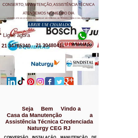
CONSERTO, MANUTENÇÃO, ASSISTÊNCIA TÉCNICA
ATENDEMOS NO MESMO DIA
LIGANDO ATE AS 12 HORAS OU MARQUE UM PERÍODO DE HORÁRIO PARA O DIA SEGUINTE
ABRIR UM CHAMADO
Ligue agora
21 30480411
21 34765340
Seja Bem Vindo a
Casa da Manutenção a
Assistência Técnica Credenciada
Naturgy CEG RJ
CONVERSÃO INSTALAÇÃO MANUTENÇÃO DE