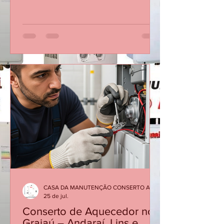
Conserto Manutenção de Aquecedor a
Gás Rinnai na Barra da Tijuca -
Especializada no RJ Atendemos no
Mesmo dia Ligando Até 12 Horas 21
30480411 AVENIDA DAS AMÉRICAS
3333 SALA 103 BARRA DA TIJUCA Os
aquecedores Rinnai são reconhecidos
pela qualidade e eficiência, mas, como
qualquer equipamento, precisam de
manutenção periódica para garantir
segurança, economia de gás e bom
desempenho. Quando o aparelho
apresenta dificuldade para acender,
desliga durante o banho, oscila a
temper