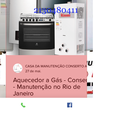
técnica. Problemas como água fria
durante o banho, dificuldade para
acender ou desligamentos repentinos
podem indicar necessidade de
manutenção corretiva. Em muitos
casos, a solução é simples quando o
problema é identificado rapidamente.
Atendimento especializado para
diagnóstico, manutenç
CASA DA MANUTENÇÃO CONSERTO AQUECEDOR RINNAI
27 de mai.
Aquecedor a Gás - Conserto
- Manutenção no Rio de
Janeiro