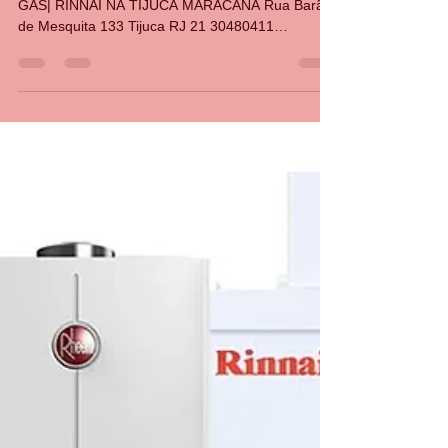
ASSISTÊNCIA TÉCNICA DE AQUECEDORES A
GÁS| RINNAI NA TIJUCA MARACANÃ Rua Barão
de Mesquita 133 Tijuca RJ 21 30480411
34765340 21999427837 wh