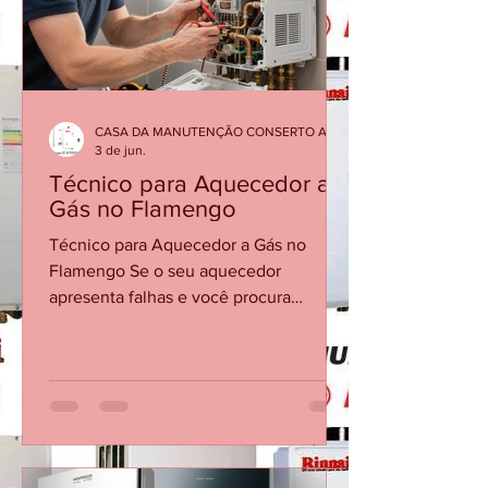
aquecedores a gás na Glória,
atendendo tanto imóveis antigos
quanto instalações modernas. 🔧
Serviços mais comuns na Glória
Manutenção preventiva de a
CASA DA MANUTENÇÃO CONSERTO AQUECEDOR RINNAI
3 de jun.
Técnico para Aquecedor a
Gás no Flamengo
Técnico para Aquecedor a Gás no
Flamengo Se o seu aquecedor
apresenta falhas e você procura
conserto de aquecedor no Flamengo,
não espere o equipamento parar
completamente para buscar ajuda