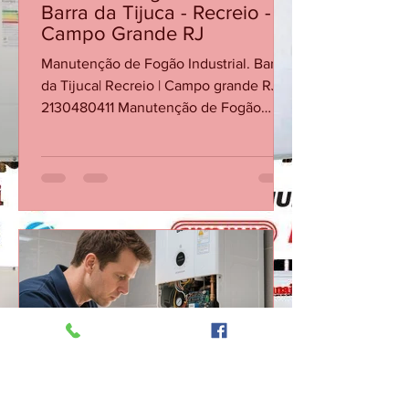
CASA DA MANUTENÇÃO CONSERTO AQUECEDOR RINNAI
24 de jun.
Conserto Fogão Industrial -
Barra da Tijuca - Recreio -
Campo Grande RJ
Manutenção de Fogão Industrial. Barra
da Tijuca| Recreio | Campo grande RJ
2130480411 Manutenção de Fogão
Industrial no RJ. Conserto de Fogão
Industrial na Barra da Tijuca Conserto
de Fogão Industrial no Recreio dos
Bandeirantes Conserto de Fogão
Industrial em Campo grande RJ
Conserto de Fogão Industrial em
Jacarepaguá Conserto de Fogão
Industrial em Botafogo Conserto de
Fogão Industrial em Copacabana