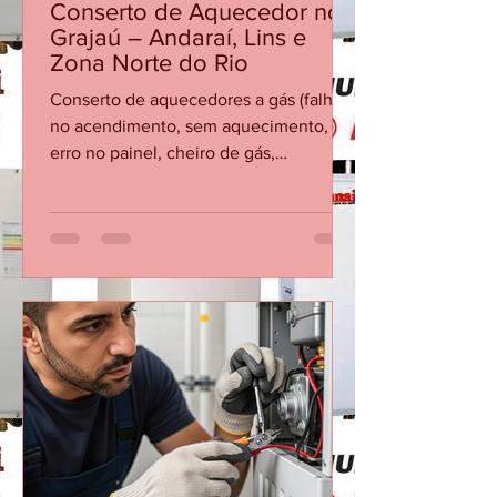
CASA DA MANUTENÇÃO CONSERTO AQUECEDOR RINNAI
25 de jul.
Conserto de Aquecedor no
Grajaú – Andaraí, Lins e
Zona Norte do Rio
Conserto de aquecedores a gás (falha
no acendimento, sem aquecimento,
erro no painel, cheiro de gás,
vazamento). Instalação completa de
aquecedores novos, com regulagem e
teste de segurança.