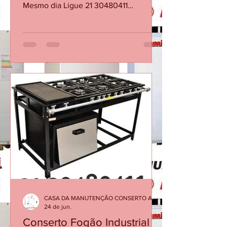
Perto de Você - Rio de
Janeiro e Niterói
Aquecedor Rinnai Desliga Sozinho
durante o banho - Atendemos no
Mesmo dia Ligue 21 30480411
Aquecedor Rinnai Desliga Sozinho
Durante o Banho? Veja as Principais
Causas Em muitos casos, a causa não
está no equipamento em si, mas em
fatores como baixa vazão de água, filtro
obstruído, sensores desgastados ou
necessidade de manutenção
preventiva. Quando o aquecedor
interrompe o funcionamento, ele está
protegendo o sistema contra condições
inadequadas de operação. Ignorar o
proble