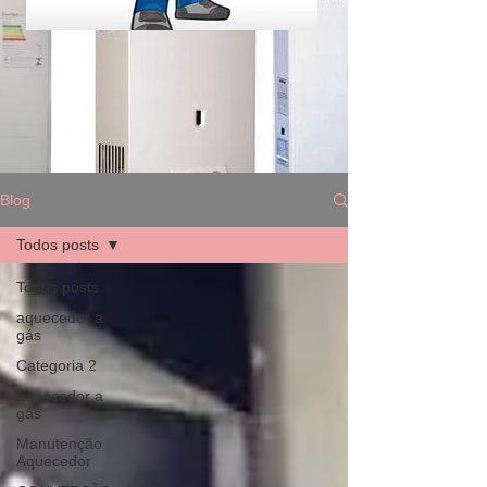
Blog
Todos posts
Todos posts
aquecedor a
gás
Categoria 2
aquecedor a
gás
Manutenção
Aquecedor