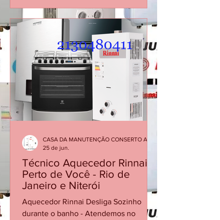
Rinnai desliga sozinho Assistência
técnica Rinnai Leblon Conserto de
aquecedor Rinnai Leblon Manutenção
de aquecedor Rinnai RJ Técnico Rinnai
Leblon O aquecedor Rinnai pode
apresentar falhas em que a chama se
apaga durante o funcionamento,
interrompendo o aquecimento da água.
Esse problema pode estar relacionado
ao sensor de chama, fluxo de água
insuficiente, alimentação de gás, exa
CASA DA MANUTENÇÃO CONSERTO AQUECEDOR RINNAI
25 de jun.
Técnico Aquecedor Rinnai