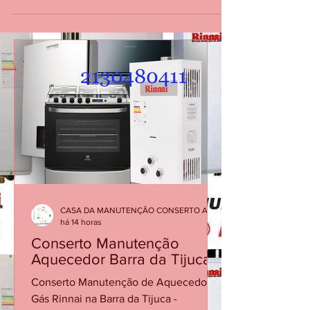
GASISTA NA BARRA DA TIJUCA RIO DE
JANEIRO CONSERTO, MANUTENÇÃO
ASSISTÊNCIA TÉCNICA DE AQUECEDOR A
GÁS. FOGÃO, TUBULAÇÃO DE GÁS,
APLICAÇÃO DE RESINA, NORMA NATURGY E
OUTROS. Estamos na Barra da Tijuca na Avenida
das Americas, 3333, Barra da Tijuca, atendemos
no Recreio dos Bandeiras, Curicica, Jacarepaguá,
Pechincha, Taquara, Vila Valqueire, Praça Seca,
Campinho, Ligue 21 30480411 987915754
whatsapp Atendemos no mesmo dia ligando até
12 horas. Aquecedor Rinnai - Komeco - K
CASA DA MANUTENÇÃO CONSERTO AQUECEDOR RINNAI
há 14 horas