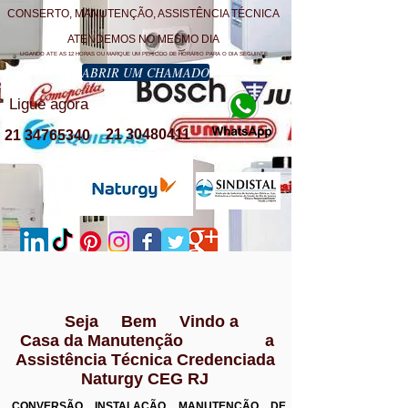
CONSERTO, MANUTENÇÃO, ASSISTÊNCIA TÉCNICA
ATENDEMOS NO MESMO DIA
LIGANDO ATE AS 12 HORAS OU MARQUE UM PERÍODO DE HORÁRIO PARA O DIA SEGUINTE
ABRIR UM CHAMADO
Ligue agora
21 30480411
21 34765340
Seja Bem Vindo a
Casa da Manutenção a
Assistência Técnica Credenciada
Naturgy CEG RJ
CONVERSÃO INSTALAÇÃO MANUTENÇÃO DE