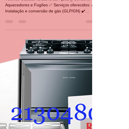
Técnico Gasista na Barra da Tijuca _ Conserto de
Aquecedores e Fogões ✅ Serviços oferecidos: ✔️
Instalação e conversão de gás (GLP/GN) ✔️
Conserto e manutenção de aquecedores a gás e
fogão ✔️ Teste de vazamento e regulagem de
pressão ✔️ Limpeza e regulagem de chama ✔️
Substituição de peças originais ✔️ Atendimento
residencial e comercial CASA DA MANUTENÇÃO.
Estamos na Avenida Américas 3333 Barra da
Tijuca, RJ, 🔹 Técnico especializado e serviço com
garantia! 🔹 Trab