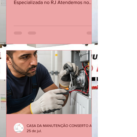
Conserto Manutenção
Aquecedor Barra da Tijuca
Conserto Manutenção de Aquecedor a
Gás Rinnai na Barra da Tijuca -
Especializada no RJ Atendemos no
Mesmo dia Ligando Até 12 Horas 21
30480411 AVENIDA DAS AMÉRICAS
3333 SALA 103 BARRA DA TIJUCA Os
aquecedores Rinnai são reconhecidos
pela qualidade e eficiência, mas, como
qualquer equipamento, precisam de
manutenção periódica para garantir
segurança, economia de gás e bom
desempenho. Quando o aparelho
apresenta dificuldade para acender,
desliga durante o banho, oscila a
temper