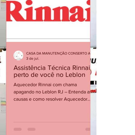
Confirme a polaridade e se as pilhas
são novas e do tipo recomendado.
Verifique se os contatos do
compartimento estão limpos e firmes.
Abra a água quente e confirme se há
vazão/pressão suficientes para acionar.
Cheque se o registro de gás está
aberto. Se persistir, so
CASA DA MANUTENÇÃO CONSERTO AQUECEDOR RINNAI
3 de jul.
Assistência Técnica Rinnai
perto de você no Leblon
Aquecedor Rinnai com chama
apagando no Leblon RJ – Entenda as
causas e como resolver Aquecedor