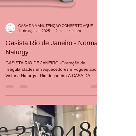
CASA DA MANUTENÇÃO CONSERTO AQUECEDOR RINNAI
11 de ago. de 2025
2 min de leitura
Gasista Rio de Janeiro - Normas
Naturgy
GASISTA RIO DE JANEIRO -Correção de
Irregularidades em Aquecedores e Fogões após
Vistoria Naturgy - Rio de janeiro A CASA DA
MANUTENÇÃO Aquecedores é especialista em
correção de irregularidades apontadas no laudo
técnico da Naturgy em aquecedores a gás, fogões
e sistemas de exaustão. Quando a empresa
autorizada pela Naturgy realiza a inspeção
periódica (obrigatória para segurança do sistema