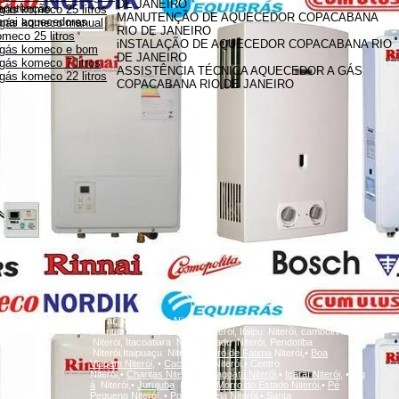
DE JANEIRO
anutenção
gás komeco 25 litros
MANUTENÇÃO DE AQUECEDOR COPACABANA
innai aquecedores
 gás komeco manual
RIO DE JANEIRO
meco 25 litros
iNSTALAÇÃO DE AQUECEDOR COPACABANA RIO
 gás komeco e bom
DE JANEIRO
gás komeco 7 litros
ASSISTÊNCIA TÉCNICA AQUECEDOR A GÁS
gás komeco 22 litros
COPACABANA RIO DE JANEIRO
A
Icaraí, Niterói,
inga
Niterói, Santa Rosa Niterói, Centro Niterói,
charitas Niterói, Fonseca Niterói, Itaipu Niterói, camboinhas
Niterói, Itacoatiara Niterói, Badu Niterói, Pendotiba
Niterói,Itaipuaçu Niterói,
Bairro de Fátima
Niterói,•
Boa
Viagem
Niterói,
•
Cachoeiras
Niterói,• Centro
Niterói,•
Charitas
Niterói,
•
Gragoatá
Niterói,
•
Icaraí
Niterói,
•
Ing
á
Niterói,•
Jurujuba
Niterói,•
Morro do Estado
Niterói,
•
Pé
Pequeno
Niterói,
•
Ponta d'Areia
Niterói,
•
Santa