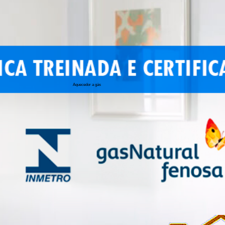
Aquecedor a gás
conserto de 
conserto de a
conserto de 
conserto de 
conserto aqu
conserto de
manutenção a
conserto de 