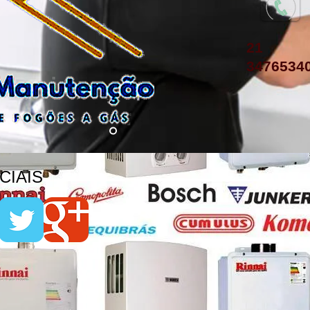
21
3476534
IAIS