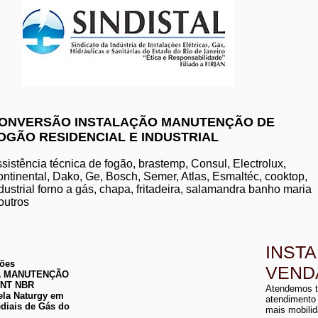
www.komeco.com.br/nite
ONVERSÃO INSTALAÇÃO MANUTENÇÃO DE
OGÃO RESIDENCIAL E INDUSTRIAL
manutenção de aquec
conserto de aquecedo
instalação de aquece
sistência técnica de fogão, brastemp, Consul, Electrolux,
conserto de aquecedor
ntinental, Dako, Ge, Bosch, Semer, Atlas, Esmaltéc, cooktop,
manutenção de aquece
dustrial forno a gás, chapa, fritadeira, salamandra banho maria
instalação de aquecedo
conserto de aquecedor
outros
manutenção aquecedor
instalação de aqueced
INST
ções
VEND
 DA MANUTENÇÃO
a
ABNT NBR
Atendemos t
a
ela Naturgy em
atendimento
diais de Gás do
mais mobilid