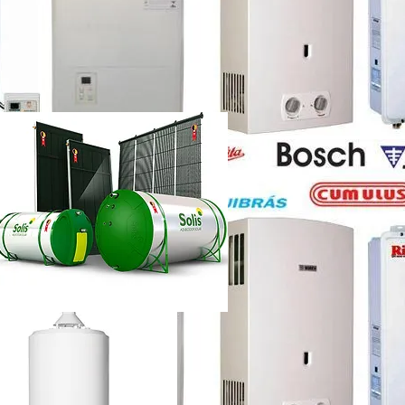
etti vazando
ência técnica
ca chuveiro lorenzetti rj
etti não esquenta muito
renzetti
ca lorenzetti lapa
a
ca chuveiro lorenzetti rj
ência técnica
quecedor a gás lorenzetti
etti manual
lorenzetti
lorenzetti 15l