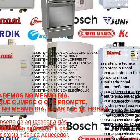
loja de fabrica lo
lorenzetti garanti
como instalar aqu
como instalar aq
monocomando
manual aquecedor
aquecedor lorenz
aquecedor lorenz
manual aquecedor
aquecedor loren
ASSISTÊNCIA TÉCNICA AQUECEDOR A GÁS
como instalar aq
ASSISTÊNCIA TÉCNICA RINNAI
salão
ASSISTÊNCIA TÉCNICA LORENZETTI
assistencia tecnica ri
ASSISTÊNCIA TÉCNICA KOMECO NOVA
ASSISTÊNCIA TÉCNICA INOVA
assistencia rinnai
ASSISTÊNCIA TÉCNICA ORBIS
rinnai assistencia tec
ASSISTÊNCIA TÉCNICA KOBI
ASSISTÊNCIA TÉCNICA SAKURA
conserto rinnai
ASSISTÊNCIA TÉCNICA BOSCH
autorizada rinnai
ASSISTÊNCIA TÉCNICA BRASTEMP
manutenção rinnai
ASSISTÊNCIA TÉCNICA CONTINENTAL
ASSISTÊNCIA TÉCNICA ELECTROLUX
aquecedor rinnai assi
aquecedor a gás
MESMO DIA.
manutenção aquecedor
aquecedor a gás
conserto aquecedores 
O QUE PROMETE.
aquecedor rinna
assistencia aquecedor
aquecedor rinnai
DIA, LIGAR ATÉ 12 HORAS.
manutenção de aquece
aquecedor a gá
assistencia tecnica a
aquecedor a gás 
conserto de aquecedor
aquecedor a gás
nserto de aquecedor a gás.
manutenção de aquece
aquecedor a gás
nutenção aquecedor a gás
manutenção aquecedor
rinnai aquecedores as
sistecia Técnica Aquecedor,
aquecedor a
rinnai assistencia
aquecedor a 