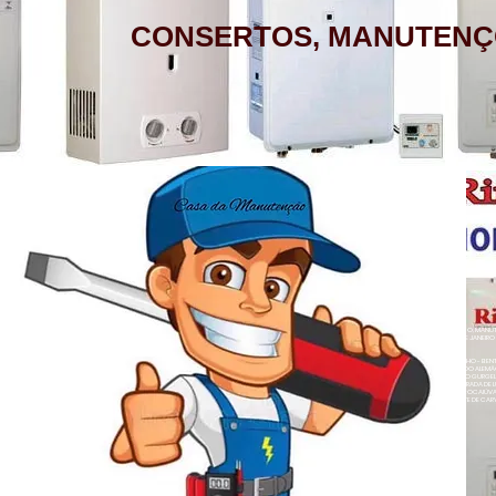
CONSERTOS, MANUTENÇ
AQUECEDOR A GÁS, CONSERTO,
MANUTENÇÃO, INSTALAÇÃO, ASSISTÊNCIA
TÉCNICA RINNAI RUA BARATA RIBEIRO 232
COPACABANA RIO DE JANEIRO
BAIRROS DE ATENDIMENTO RJ
ZONA SUL
BOTAFOGO - CATETE - COPACABANA -
AQUECEDOR A GÁS , CONSERTO, MANUTE
COSME VELHO - FLAMENGO - GÁVEA -
LOJA A HONORIO GURGEL RIO DE JANEIRO
ZONA NORTE
HUMAITÁ - IPANEMA - JARDIM BOTÂNICO -
ACARÍ - ANCHIETA - BARROS FILHO - B
NETO - COLÉGIO - COMPLEXO DO ALEMÃ
LAGOA - LARANJEIRAS - LEBLON - LEME -
RAINHA - GUADALUPE - HONÓRIO GURGEL 
HERMES - OSVALDO CRUZ - PARADA DE L
- PENHA CIRCULAR - QUINTINO BOCAIÚ
ROCINHA - SÃO CONRADO - URCA
- TURIAÇÚ - VAZ LOBO - VICENTE DE CAR
ALEGRE