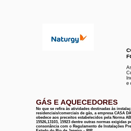
C
F
As
Co
In
e 
GÁS E AQUECEDORES
No que se refira às atividades destinadas às instala
residenciais/comerciais de gás, a empresa CASA
obedece aos preceitos estabelecidos pela Norma 
15526,13103, 15923 dentre outras normas exigidas p
consonância com o Regulamento de Instalações Pre
Estado do Rio de Janeiro – RIP