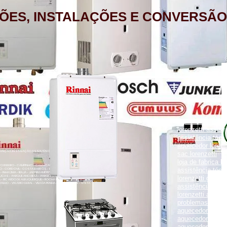
ÕES, INSTALAÇÕES E CONVERSÃO
aquecedor lorenz
lorenzetti assist
assistência técni
aquecedor lorenz
NÇÃO, INSTALAÇÃO ASSISTÊNCIA TÉCNICA RUA PORTO FELIZ 371
sac lorenzetti
loja de fabrica lo
ENTO RIBEIRO - CAMPINHO - CAVALCANTI - CASCADURA - COELHO
assistência técni
O - CORDOVIL - COSTA BARROS - ENGENHO LEAL - ENGENHO DA
- INHAÚMA - IRAJÁ - JARDIM AMÉRICA - MADUREIRA - MARECHAL
UCAS - PARQUE ANCHIETA - PARQUE COLÚMBIA - PAVUNA - PENHA
lorenzetti garanti
VA - RICARDO DE ALBUQUERQUE - ROCHA MIRANDA - TOMÁS COELHO
VALHO - VIGÁRIO GERAL - VILA DA PENHA - VILA KOSMOS - VISTA
assistência técni
lorenzetti assist
problemas com a
aquecedor lorenz
aquecedor a gás 
aquecedor a gás 