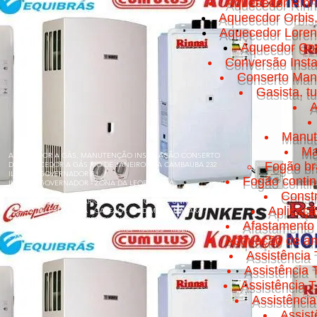
Aquecedor Rinn
Aqueecdor Orbis
Aquecedor Loren
Aquecdor Cos
Conversão Insta
Conserto Manut
Gasista, t
A
Manut
Ma
AQUECEDOR A GÁS, MANUTENÇÃO INSTALAÇÃO CONSERTO
Fogão br
DE AQUECEDOR A GÁS RIO DE JANEIRO RUA CAMBAUBA 232
ILHA DO GOVERNADOR RJ
Fogão conti
ILHA DO GOVERNADOR - ZONA DA LEOPOLDINA
Const
BONSUCESSO - BANCÁRIOS - CACUIA - CICADE UNIVERSITÁRIA
Aplicaç
- COCOTÁ - FREGUESIA - GALEÃO - JARDIM GUANABARA -
JARDIM CARIOCA - MARÉ - OLARIA - PITANGUEIRAS -
Afastamento 
PORTUGUESA - PRAIA DA BANDEIRA - RAMOS - RIBEIRA - TÁUA
- ZUMBI
Adquação de am
Assistência 
Assistência
Assistência T
Assistênci
Assis