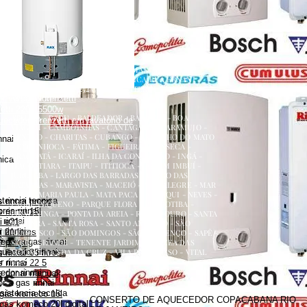
renzetti
a
ecedor versátil lorenzetti
uecedor lorenzetti em torneira
 lorenzetti
AQUECEDOR A GÁS, CONSERTO, MANUTENÇÃO,
etti 110v
INSTALAÇÃO, ASSISTÊNCIA TÉCNICA RUA ERNANI
etti água da rua
AMARAL PEIXOTO 252 CENTRO NITERÓI
 versátil lorenzetti
NITERÓI RJ
zetti 220v 5500w
ATALAIA - BADU - BALDEADOR - BARRETO - BOA
uecedor lorenzetti em lavatório de
VIAGEM - CAMBOINHAS - CANTAGALO - CARAMUJO -
CENTRO - CHARITAS - CUBANGO - ENGENHO DO MATO
nnai
- ENGENHOCA - FÁTIMA - FIGUEIRA - FONSECA -
GRAGOATÁ - ICARAÍ - ILHA DA CONCEIÇÃO - INGÁ -
nica
ITACOATIARA - ITAIPU - ITITIOCA - JARDIM IMBUÍ -
JURUJUBA - LARGO DAS BARRADAS - LARGO DAS
BATALHAS - MARAVISTA - MACEIÓ - MAR ALEGRE - MAR
AZUL - MARIA PAULA - MATA PACA - MURIQUI - NEVES -
stencia tecnica
 rinnai preço
PADRE PEQUENO - PARQUE FLORA - PENDOTIBA -
es rinnai
 rinnai 15l
PIRATININGA - PONTA DA AREIA - RIO DO OURO - SANTA
rinnai
i e21
BÁRBARA - SANTA ROSA - SANTO ANTÔNIO - SÃO
 rinnai
 21 litros
FRANCISCO - SÃO DOMINGOS - SÃO LOURENÇO - SAPÊ -
dor a gas rinnai
s preço
SERRA GRANDE - TENENTE JARDIM - VARZEA DAS
quecedor rinnai
MOÇAS - VENDA DA CRUZ - VILA PROGRESSO - VITAL
rinnai 35 litros
BRASIL
 rinnai
 rinnai 22 5
dor rinnai
 rinnai manual
 a gas rinnai
sistencia tecnica
 gás komeco 15l
CONSERTO DE AQUECEDOR COPACABANA RIO
gás komeco 20l digital