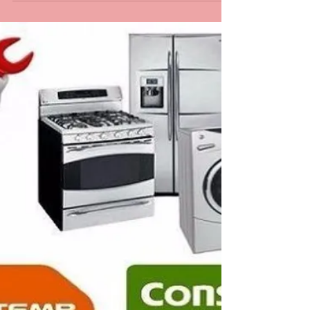
em Tomas Coelho
TOMAS COELHO RJ _ RINNAI CONSERTO DE
AQUECEDOR E FOGÃO RINNAI EM TOMAS
COELHO RJ 21 30480411 34765340 999427837
WHATSAPP 987915754 WHATSAPP