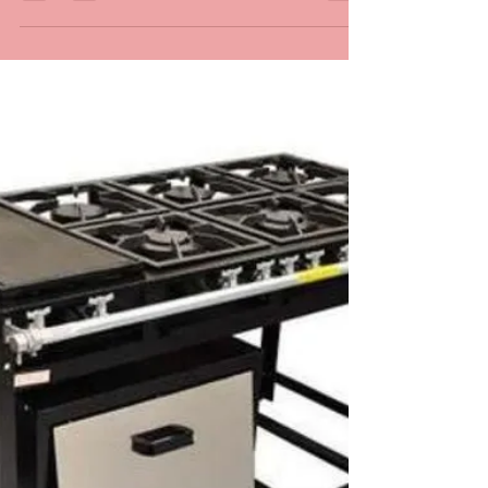
CONSERTO DE FOGÃO NA
PENHA E VILA DA PENHA RJ
CONSERTO, MANUTENÇÃO DE FOGÃO NA
PENHA E VILA DA PENHA RJ. Rua Quito 232
Penha RJ tel 21 30480411 34765340 999427837
whatsapp Conserto de