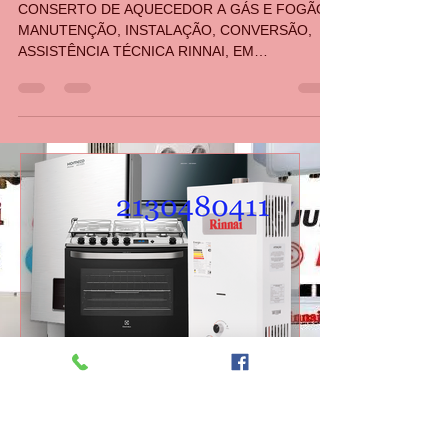
CASA DA MANUTENÇÃO CONSERTO AQUECEDOR RINNAI
2 de abr. de 2024
1 min de leitura
Conserto de fogão em Madureira
RJ
CONSERTO DE AQUECEDOR A GÁS E FOGÃO,
MANUTENÇÃO, INSTALAÇÃO, CONVERSÃO,
ASSISTÊNCIA TÉCNICA RINNAI, EM
MADUREIRA, CAMPINHO, CASCADURA,...