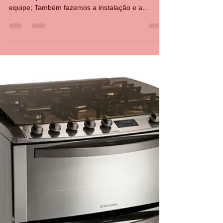
CASA DA MANUTENÇÃO CONSERTO AQUECEDOR RINNAI
8 de mai. de 2024
3 min de leitura
Conserto de fogão em Campo
Grande RJ
Procurando por manutenção, conserto de fogão
em Campo Grande RJ ? Conte com nossa
equipe; Também fazemos a instalação e a
conversão...