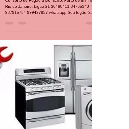
PERTO DE MIM, CONSERTO
DE FOGÃO A DOMICÍLIO RJ
Conserto de Fogão a Domicílio, Perto de mim no
Rio de Janeiro. Ligue 21 30480411 34765340
987915754 999427837 whatsapp Seu fogão é...