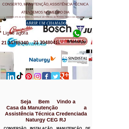
CONSERTO, MANUTENÇÃO, ASSISTÊNCIA TÉCNICA
ATENDEMOS NO MESMO DIA
LIGANDO ATE AS 12 HORAS OU MARQUE UM PERÍODO DE HORÁRIO PARA O DIA SEGUINTE
ABRIR UM CHAMADO
Ligue agora
21 30480411
21 34765340
Seja Bem Vindo a
Casa da Manutenção a
Assistência Técnica Credenciada
Naturgy CEG RJ
CONVERSÃO INSTALAÇÃO MANUTENÇÃO DE