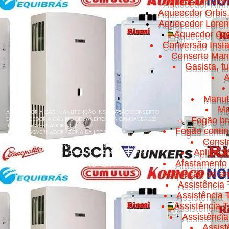
Aquecedor Rinn
Aqueecdor Orbis
Aquecedor Loren
Aquecdor Cos
Conversão Insta
Conserto Manut
Gasista, t
A
Manut
Ma
AQUECEDOR A GÁS, MANUTENÇÃO INSTALAÇÃO CONSERTO
Fogão br
DE AQUECEDOR A GÁS RIO DE JANEIRO RUA CAMBAUBA 232
ILHA DO GOVERNADOR RJ
Fogão conti
ILHA DO GOVERNADOR - ZONA DA LEOPOLDINA
Const
BONSUCESSO - BANCÁRIOS - CACUIA - CICADE UNIVERSITÁRIA
Aplicaç
- COCOTÁ - FREGUESIA - GALEÃO - JARDIM GUANABARA -
JARDIM CARIOCA - MARÉ - OLARIA - PITANGUEIRAS -
Afastamento 
PORTUGUESA - PRAIA DA BANDEIRA - RAMOS - RIBEIRA - TÁUA
- ZUMBI
Adquação de am
Assistência 
Assistência
Assistência T
Assistênci
Assis