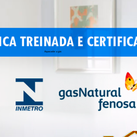
Aquecedor a gás
conserto de 
conserto de a
conserto de 
conserto de 
conserto aqu
conserto de
manutenção a
conserto de 