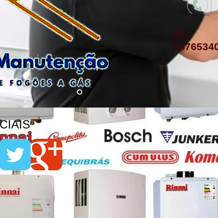
21
3476534
IAIS