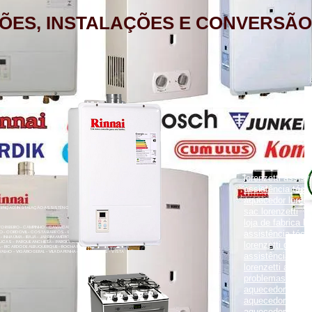
ÕES, INSTALAÇÕES E CONVERSÃO
aquecedor lorenz
lorenzetti assist
assistência técni
aquecedor lorenz
NÇÃO, INSTALAÇÃO ASSISTÊNCIA TÉCNICA RUA PORTO FELIZ 371
sac lorenzetti
loja de fabrica lo
ENTO RIBEIRO - CAMPINHO - CAVALCANTI - CASCADURA - COELHO
assistência técni
O - CORDOVIL - COSTA BARROS - ENGENHO LEAL - ENGENHO DA
- INHAÚMA - IRAJÁ - JARDIM AMÉRICA - MADUREIRA - MARECHAL
UCAS - PARQUE ANCHIETA - PARQUE COLÚMBIA - PAVUNA - PENHA
lorenzetti garanti
VA - RICARDO DE ALBUQUERQUE - ROCHA MIRANDA - TOMÁS COELHO
VALHO - VIGÁRIO GERAL - VILA DA PENHA - VILA KOSMOS - VISTA
assistência técni
lorenzetti assist
problemas com a
aquecedor lorenz
aquecedor a gás 
aquecedor a gás 