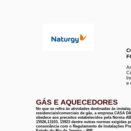
C
F
As
Co
In
e 
GÁS E AQUECEDORES
No que se refira às atividades destinadas às instala
residenciais/comerciais de gás, a empresa CASA
obedece aos preceitos estabelecidos pela Norma 
15526,13103, 15923 dentre outras normas exigidas p
consonância com o Regulamento de Instalações Pre
Estado do Rio de Janeiro – RIP