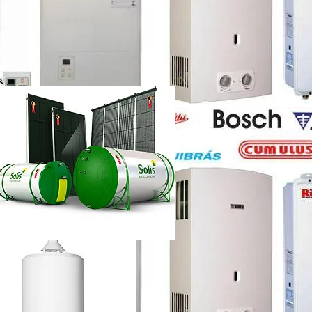
etti vazando
ência técnica
ca chuveiro lorenzetti rj
etti não esquenta muito
renzetti
ca lorenzetti lapa
a
ca chuveiro lorenzetti rj
ência técnica
quecedor a gás lorenzetti
etti manual
lorenzetti
lorenzetti 15l