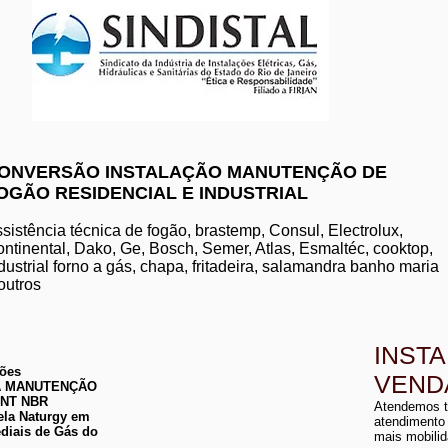
www.komeco.com.br/nite
ONVERSÃO INSTALAÇÃO MANUTENÇÃO DE
OGÃO RESIDENCIAL E INDUSTRIAL
manutenção de aquec
conserto de aquecedo
instalação de aquece
sistência técnica de fogão, brastemp, Consul, Electrolux,
conserto de aquecedor
ntinental, Dako, Ge, Bosch, Semer, Atlas, Esmaltéc, cooktop,
manutenção de aquece
dustrial forno a gás, chapa, fritadeira, salamandra banho maria
instalação de aquecedo
conserto de aquecedor
outros
manutenção aquecedor
instalação de aqueced
INST
ções
VEND
 DA MANUTENÇÃO
a
ABNT NBR
Atendemos t
a
ela Naturgy em
atendimento
diais de Gás do
mais mobilid