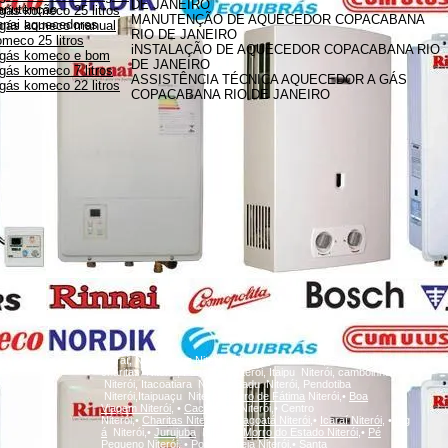
DE JANEIRO
anutenção
gás komeco 25 litros
MANUTENÇÃO DE AQUECEDOR COPACABANA
innai aquecedores
 gás komeco manual
RIO DE JANEIRO
meco 25 litros
iNSTALAÇÃO DE AQUECEDOR COPACABANA RIO
 gás komeco e bom
DE JANEIRO
gás komeco 7 litros
ASSISTÊNCIA TÉCNICA AQUECEDOR A GÁS
gás komeco 22 litros
COPACABANA RIO DE JANEIRO
A
Icaraí, Niterói,
inga
Niterói, Santa Rosa Niterói, Centro Niterói,
charitas Niterói, Fonseca Niterói, Itaipu Niterói, camboinhas
Niterói, Itacoatiara Niterói, Badu Niterói, Pendotiba
Niterói,Itaipuaçu Niterói,
Bairro de Fátima
Niterói,•
Boa
Viagem
Niterói,
•
Cachoeiras
Niterói,• Centro
Niterói,•
Charitas
Niterói,
•
Gragoatá
Niterói,
•
Icaraí
Niterói,
•
Ing
á
Niterói,•
Jurujuba
Niterói,•
Morro do Estado
Niterói,
•
Pé
Pequeno
Niterói,
•
Ponta d'Areia
Niterói,
•
Santa