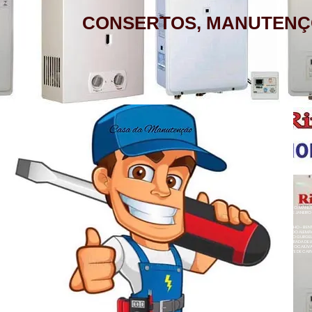
CONSERTOS, MANUTENÇ
AQUECEDOR A GÁS, CONSERTO,
MANUTENÇÃO, INSTALAÇÃO, ASSISTÊNCIA
TÉCNICA RINNAI RUA BARATA RIBEIRO 232
COPACABANA RIO DE JANEIRO
BAIRROS DE ATENDIMENTO RJ
ZONA SUL
BOTAFOGO - CATETE - COPACABANA -
AQUECEDOR A GÁS , CONSERTO, MANUTE
COSME VELHO - FLAMENGO - GÁVEA -
LOJA A HONORIO GURGEL RIO DE JANEIRO
ZONA NORTE
HUMAITÁ - IPANEMA - JARDIM BOTÂNICO -
ACARÍ - ANCHIETA - BARROS FILHO - B
NETO - COLÉGIO - COMPLEXO DO ALEMÃ
LAGOA - LARANJEIRAS - LEBLON - LEME -
RAINHA - GUADALUPE - HONÓRIO GURGEL 
HERMES - OSVALDO CRUZ - PARADA DE L
- PENHA CIRCULAR - QUINTINO BOCAIÚ
ROCINHA - SÃO CONRADO - URCA
- TURIAÇÚ - VAZ LOBO - VICENTE DE CAR
ALEGRE