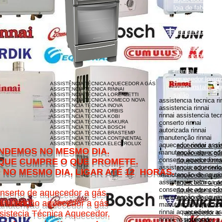
loja de fabrica lo
lorenzetti garanti
como instalar aqu
como instalar aq
monocomando
manual aquecedor
aquecedor lorenz
aquecedor lorenz
manual aquecedor
aquecedor loren
ASSISTÊNCIA TÉCNICA AQUECEDOR A GÁS
como instalar aq
ASSISTÊNCIA TÉCNICA RINNAI
salão
ASSISTÊNCIA TÉCNICA LORENZETTI
assistencia tecnica ri
ASSISTÊNCIA TÉCNICA KOMECO NOVA
ASSISTÊNCIA TÉCNICA INOVA
assistencia rinnai
ASSISTÊNCIA TÉCNICA ORBIS
rinnai assistencia tec
ASSISTÊNCIA TÉCNICA KOBI
ASSISTÊNCIA TÉCNICA SAKURA
conserto rinnai
ASSISTÊNCIA TÉCNICA BOSCH
autorizada rinnai
ASSISTÊNCIA TÉCNICA BRASTEMP
manutenção rinnai
ASSISTÊNCIA TÉCNICA CONTINENTAL
ASSISTÊNCIA TÉCNICA ELECTROLUX
aquecedor rinnai assi
aquecedor a gás
MESMO DIA.
manutenção aquecedor
aquecedor a gás
conserto aquecedores 
O QUE PROMETE.
aquecedor rinna
assistencia aquecedor
aquecedor rinnai
DIA, LIGAR ATÉ 12 HORAS.
manutenção de aquece
aquecedor a gá
assistencia tecnica a
aquecedor a gás 
conserto de aquecedor
aquecedor a gás
nserto de aquecedor a gás.
manutenção de aquece
aquecedor a gás
nutenção aquecedor a gás
manutenção aquecedor
rinnai aquecedores as
sistecia Técnica Aquecedor,
aquecedor a
rinnai assistencia
aquecedor a 