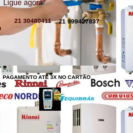
Ligue agora
como instalar resistencia de boiler
resistencia de boiler eletrico
resistencia eletrica boiler
resistencia para boiler preço
resistencia boiler komeco
21 30480411
21 999427837
0
PAGAMENTO ATÉ 3X NO CARTÃO