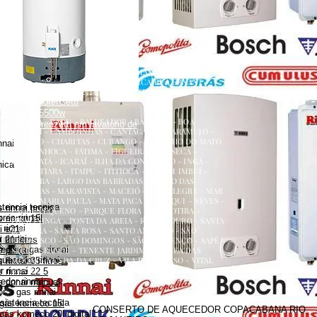
renzetti
a
ecedor versátil lorenzetti
uecedor lorenzetti em torneira
 lorenzetti
AQUECEDOR A GÁS, CONSERTO, MANUTENÇÃO,
etti 110v
INSTALAÇÃO, ASSISTÊNCIA TÉCNICA RUA ERNANI
etti água da rua
AMARAL PEIXOTO 252 CENTRO NITERÓI
 versátil lorenzetti
NITERÓI RJ
zetti 220v 5500w
ATALAIA - BADU - BALDEADOR - BARRETO - BOA
uecedor lorenzetti em lavatório de
VIAGEM - CAMBOINHAS - CANTAGALO - CARAMUJO -
CENTRO - CHARITAS - CUBANGO - ENGENHO DO MATO
nnai
- ENGENHOCA - FÁTIMA - FIGUEIRA - FONSECA -
GRAGOATÁ - ICARAÍ - ILHA DA CONCEIÇÃO - INGÁ -
nica
ITACOATIARA - ITAIPU - ITITIOCA - JARDIM IMBUÍ -
JURUJUBA - LARGO DAS BARRADAS - LARGO DAS
BATALHAS - MARAVISTA - MACEIÓ - MAR ALEGRE - MAR
AZUL - MARIA PAULA - MATA PACA - MURIQUI - NEVES -
stencia tecnica
 rinnai preço
PADRE PEQUENO - PARQUE FLORA - PENDOTIBA -
es rinnai
 rinnai 15l
PIRATININGA - PONTA DA AREIA - RIO DO OURO - SANTA
rinnai
i e21
BÁRBARA - SANTA ROSA - SANTO ANTÔNIO - SÃO
 rinnai
 21 litros
FRANCISCO - SÃO DOMINGOS - SÃO LOURENÇO - SAPÊ -
dor a gas rinnai
s preço
SERRA GRANDE - TENENTE JARDIM - VARZEA DAS
quecedor rinnai
MOÇAS - VENDA DA CRUZ - VILA PROGRESSO - VITAL
rinnai 35 litros
BRASIL
 rinnai
 rinnai 22 5
dor rinnai
 rinnai manual
 a gas rinnai
sistencia tecnica
 gás komeco 15l
CONSERTO DE AQUECEDOR COPACABANA RIO
gás komeco 20l digital