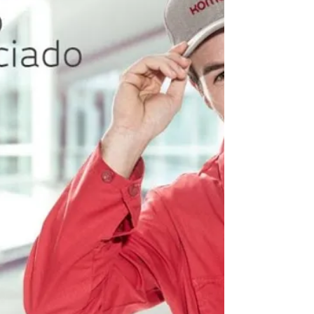
Piratininga Niterói. ATENDEMOS NO MESMO DIA
LIGANDO ATÉ 12 HORAS 21 30480411
34765340 999427837...