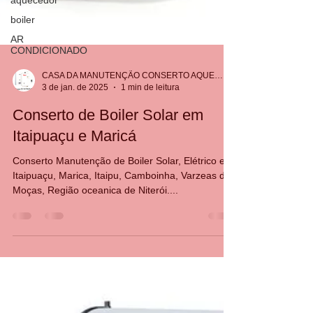
aquecedor
boiler
AR
CONDICIONADO
CASA DA MANUTENÇÃO CONSERTO AQUECEDOR RINNAI
3 de jan. de 2025
1 min de leitura
Conserto de Boiler Solar em
Itaipuaçu e Maricá
Conserto Manutenção de Boiler Solar, Elétrico em
Itaipuaçu, Marica, Itaipu, Camboinha, Varzeas das
Moças, Região oceanica de Niterói....