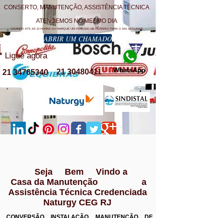
CONSERTO, MANUTENÇÃO, ASSISTÊNCIA TÉCNICA
ATENDEMOS NO MESMO DIA
LIGANDO ATE AS 12 HORAS OU MARQUE UM PERÍODO DE HORÁRIO PARA O DIA SEGUINTE
ABRIR UM CHAMADO
Ligue agora
21 30480411
21 34765340
Seja Bem Vindo a
Casa da Manutenção a
Assistência Técnica Credenciada
Naturgy CEG RJ
CONVERSÃO INSTALAÇÃO MANUTENÇÃO DE