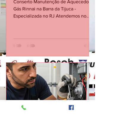
CASA DA MANUTENÇÃO CONSERTO AQUECEDOR RINNAI
há 11 horas
Conserto Manutenção
Aquecedor Barra da Tijuca
Conserto Manutenção de Aquecedor a
Gás Rinnai na Barra da Tijuca -
Especializada no RJ Atendemos no
Mesmo dia Ligando Até 12 Horas 21
30480411 AVENIDA DAS AMÉRICAS
3333 SALA 103 BARRA DA TIJUCA Os
aquecedores Rinnai são reconhecidos
pela qualidade e eficiência, mas, como