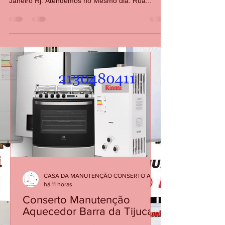
CASA DA MANUTENÇÃO CONSERTO AQUECEDOR RINNAI
22 de ago. de 2022
1 min de leitura
Conserto - Manutenção de Boiler
- Leblon - Gávia - Saõ Conrado
RJ
Conserto, manutenção, de boielr a gás - solar -
elétrico, no Leblon, Gávia, São Conrado Rio de
Janeiro Rj. Atendemos no Mesmo dia. Rua...