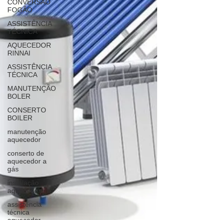
CONVERSÃO
FOGÃO
ASSISTÊNCIA
TÉCNICA
AQUECEDOR
RINNAI
ASSISTÊNCIA
TÉCNICA
MANUTENÇÃO
BOLER
CONSERTO
BOILER
manutenção
aquecedor
conserto de
aquecedor a
gás
instalação
aquecedor
assistência
técnica