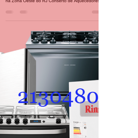
21 30480411 Assistência Técnica de aquecedores
na Zona Oeste do RJ Conserto de Aquecedores
na Barra da Tijuca Conserto de Aquecedores no
Recreio dos Bandeirantes Conserto de
Aquecedores em Jacarepaguá Conserto de
Aquecedores em Curicica Jacarepaguá Conserto
de Aquecedores em Vargem grande RJ Conserto
de Aquecedores em Vargem pequena RJ
Conserto de Aquecedores na Taquara RJ
Conserto de Aquecedor Anil Conserto Aquecedor
Taquara Con