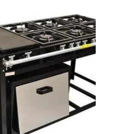
banho - Atendemos no Mesmo dia Ligue 21
30480411 Aquecedor Rinnai Desliga Sozinho
Durante o Banho? Veja as Principais Causas Em
muitos casos, a causa não está no equipamento
em si, mas em fatores como baixa vazão de água,
filtro obstruído, sensores desgastados ou
necessidade de manutenção preventiva. Quando
o aquecedor interrompe o funcionamento, ele
está protegendo o sistema contra condições
inadequadas de operação. Ignorar o proble