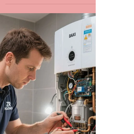
CASA DA MANUTENÇÃO CONSERTO AQUECEDOR RINNAI
15 de jun.
2 min de leitura
Técnico de Aquecedor na Glória
RJ
Conserto de Aquecedor a Gás na Glória – Zona
Sul RJ - Atendemos no mesmo dia A Glória é um
bairro tradicional da Zona Sul do Rio de Janeiro,
com prédios residenciais, apartamentos antigos e
imóveis reformados que utilizam aquecedores a
gás em banheiros e cozinhas. A Casa da
Manutenção Aquecedores presta conserto e
manutenção de aquecedores a gás na Glória,
atendendo tanto imóveis antigos quanto
instalações modernas. 🔧 Serviços mais comuns
na Glória Manutenção preventiva de a