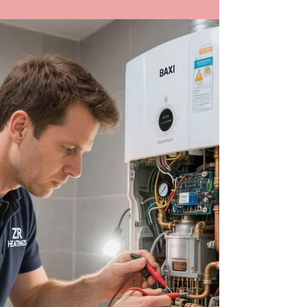
Barra da Tijuca - Recreio -
Campo Grande RJ
Manutenção de Fogão Industrial. Barra da Tijuca|
Recreio | Campo grande RJ 2130480411
Manutenção de Fogão Industrial no RJ. Conserto
de Fogão Industrial na Barra da Tijuca Conserto
de Fogão Industrial no Recreio dos Bandeirantes
Conserto de Fogão Industrial em Campo grande
RJ Conserto de Fogão Industrial em Jacarepaguá
Conserto de Fogão Industrial em Botafogo
Conserto de Fogão Industrial em Copacabana
Conserto de Fogão Industrial em Ipanema
Conserto de Fogão Industrial no Leb