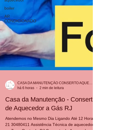
aquecedor
boiler
AR
CONDICIONADO
CASA DA MANUTENÇÃO CONSERTO AQUECEDOR RINNAI
há 6 horas
2 min de leitura
Casa da Manutenção - Conserto
de Aquecedor a Gás RJ
Atendemos no Mesmo Dia Ligando Até 12 Horas