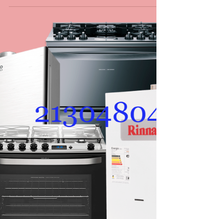
CASA DA MANUTENÇÃO CONSERTO AQUECEDOR RINNAI
3 de jun.
1 min de leitura
Técnico para Aquecedor a Gás
no Flamengo
Técnico para Aquecedor a Gás no Flamengo Se o
seu aquecedor apresenta falhas e você procura
conserto de aquecedor no Flamengo, não espere
o equipamento parar completamente para buscar
ajuda técnica. Problemas como água fria durante
o banho, dificuldade para acender ou
desligamentos repentinos podem indicar
necessidade de manutenção corretiva. Em muitos
casos, a solução é simples quando o problema é
identificado rapidamente. Atendimento
especializado para diagnóstico, manutenç