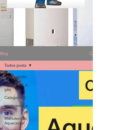
Blog
Todos posts
Todos posts
aquecedor a
gás
Categoria 2
aquecedor a
gás
Manutenção
Aquecedor