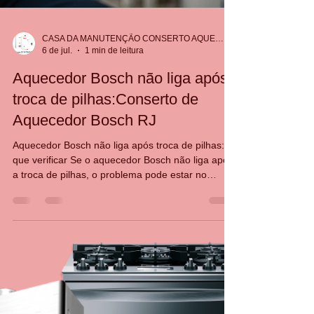
CASA DA MANUTENÇÃO CONSERTO AQUECEDOR RINNAI
6 de jul.
1 min de leitura
Aquecedor Bosch não liga após
troca de pilhas:Conserto de
Aquecedor Bosch RJ
Aquecedor Bosch não liga após troca de pilhas: o
que verificar Se o aquecedor Bosch não liga após
a troca de pilhas, o problema pode estar no
contato, polaridade, vazão mínima ou no sistema
de ignição. Checklist Confirme a polaridade e se
as pilhas são novas e do tipo recomendado.