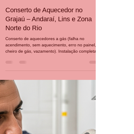
CASA DA MANUTENÇÃO CONSERTO AQUECEDOR RINNAI
25 de jul.
2 min de leitura
Conserto de Aquecedor no
Grajaú – Andaraí, Lins e Zona
Norte do Rio
Conserto de aquecedores a gás (falha no
acendimento, sem aquecimento, erro no painel,
cheiro de gás, vazamento). Instalação completa
de aquecedores novos, com regulagem e teste de
segurança.