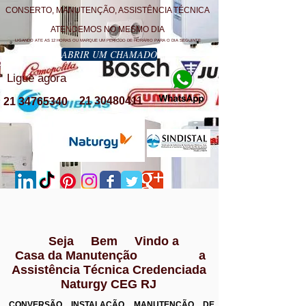
CONSERTO, MANUTENÇÃO, ASSISTÊNCIA TÉCNICA
ATENDEMOS NO MESMO DIA
LIGANDO ATE AS 12 HORAS OU MARQUE UM PERÍODO DE HORÁRIO PARA O DIA SEGUINTE
ABRIR UM CHAMADO
Ligue agora
21 30480411
21 34765340
Seja Bem Vindo a
Casa da Manutenção a
Assistência Técnica Credenciada
Naturgy CEG RJ
CONVERSÃO INSTALAÇÃO MANUTENÇÃO DE