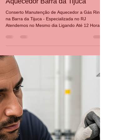
Conserto Manutenção
Aquecedor Barra da Tijuca
Conserto Manutenção de Aquecedor a Gás Rinnai
na Barra da Tijuca - Especializada no RJ
Atendemos no Mesmo dia Ligando Até 12 Horas
21 30480411 AVENIDA DAS AMÉRICAS 3333
SALA 103 BARRA DA TIJUCA Os aquecedores
Rinnai são reconhecidos pela qualidade e
eficiência, mas, como qualquer equipamento,
precisam de manutenção periódica para garantir
segurança, economia de gás e bom desempenho.
Quando o aparelho apresenta dificuldade para
acender, desliga durante o banho, oscila a temper