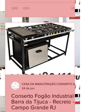
durante o banho - Atendemos no
Mesmo dia Ligue 21 30480411
Aquecedor Rinnai Desliga Sozinho
Durante o Banho? Veja as Principais
Causas Em muitos casos, a causa não
está no equipamento em si, mas em
fatores como baixa vazão de água, filtro
obstruído, sensores desgastados ou
necessidade de manutenção
preventiva. Quando o aquecedor
interrompe o funcionamento, ele está
protegendo o sistema contra condições
inadequadas de operação. Ignorar o
proble
CASA DA MANUTENÇÃO CONSERTO AQUECEDOR RINNAI
24 de jun.