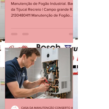
Conserto Fogão Industrial -
Barra da Tijuca - Recreio -
Campo Grande RJ
Manutenção de Fogão Industrial. Barra
da Tijuca| Recreio | Campo grande RJ
2130480411 Manutenção de Fogão
Industrial no RJ. Conserto de Fogão
Industrial na Barra da Tijuca Conserto
de Fogão Industrial no Recreio dos
Bandeirantes Conserto de Fogão
Industrial em Campo grande RJ
Conserto de Fogão Industrial em
Jacarepaguá Conserto de Fogão
Industrial em Botafogo Conserto de
Fogão Industrial em Copacabana
Conserto de Fogão Industrial em
Ipanema Conserto de Fogão Industrial
no Leb