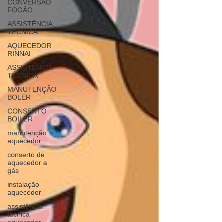
CONVERSÃO
FOGÃO
ASSISTÊNCIA
TÉCNICA
AQUECEDOR
RINNAI
ASSISTÊNCIA
TÉCNICA
MANUTENÇÃO
BOLER
CONSERTO
BOILER
manutenção
aquecedor
conserto de
aquecedor a
gás
instalação
aquecedor
assistência
técnica