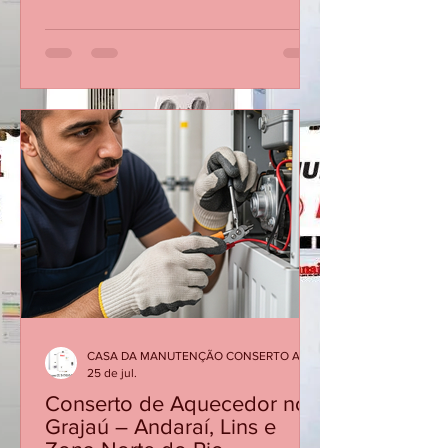
Gás Rinnai na Barra da Tijuca -
Especializada no RJ Atendemos no
Mesmo dia Ligando Até 12 Horas 21
30480411 AVENIDA DAS AMÉRICAS
3333 SALA 103 BARRA DA TIJUCA Os
aquecedores Rinnai são reconhecidos
pela qualidade e eficiência, mas, como
qualquer equipamento, precisam de
manutenção periódica para garantir
segurança, economia de gás e bom
desempenho. Quando o aparelho
apresenta dificuldade para acender,
desliga durante o banho, oscila a
temper
CASA DA MANUTENÇÃO CONSERTO AQUECEDOR RINNAI
25 de jul.