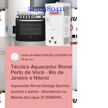
Leblon O aquecedor Rinnai pode
apresentar falhas em que a chama se
apaga durante o funcionamento,
interrompendo o aquecimento da água.
Esse problema pode estar relacionado
ao sensor de chama, fluxo de água
insuficiente, alimentação de gás, exa
CASA DA MANUTENÇÃO CONSERTO AQUECEDOR RINNAI
25 de jun.
Técnico Aquecedor Rinnai
Perto de Você - Rio de
Janeiro e Niterói
Aquecedor Rinnai Desliga Sozinho