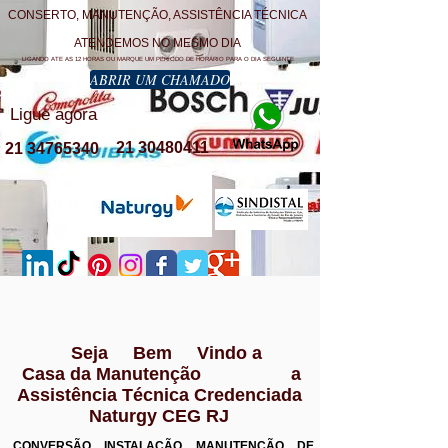
CONSERTO, MANUTENÇÃO, ASSISTÊNCIA TÉCNICA
ATENDEMOS NO MESMO DIA
LIGANDO ATE AS 12 HORAS OU MARQUE UM PERÍODO DE HORÁRIO PARA O DIA SEGUINTE
ABRIR UM CHAMADO
Ligue agora
21 30480411
21 34765340
Seja Bem Vindo a
Casa da Manutenção a
Assistência Técnica Credenciada
Naturgy CEG RJ
CONVERSÃO INSTALAÇÃO MANUTENÇÃO DE