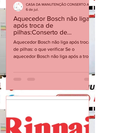
CASA DA MANUTENÇÃO CONSERTO AQUECEDOR RINNAI
6 de jul.
Aquecedor Bosch não liga
após troca de
pilhas:Conserto de
Aquecedor Bosch RJ
Aquecedor Bosch não liga após troca
de pilhas: o que verificar Se o
aquecedor Bosch não liga após a troca
de pilhas, o problema pode estar no
contato, polaridade, vazão mínima ou
no sistema de ignição. Checklist
Confirme a polaridade e se as pilhas
são novas e do tipo recomendado.
Verifique se os contatos do
compartimento estão limpos e firmes.