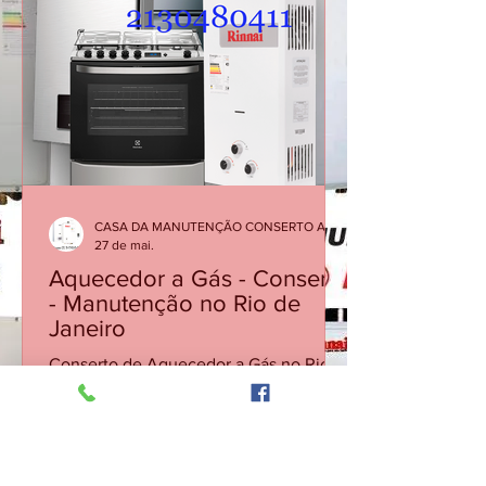
acender ou desligamentos repentinos
podem indicar necessidade de
manutenção corretiva. Em muitos
casos, a solução é simples quando o
problema é identificado rapidamente.
Atendimento especializado para
diagnóstico, manutenç
CASA DA MANUTENÇÃO CONSERTO AQUECEDOR RINNAI
27 de mai.
Aquecedor a Gás - Conserto
- Manutenção no Rio de
Janeiro
Conserto de Aquecedor a Gás no Rio
de Janeiro | Assistência Técnica RJ