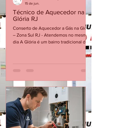
CASA DA MANUTENÇÃO CONSERTO AQUECEDOR RINNAI
15 de jun.
Técnico de Aquecedor na
Glória RJ
Conserto de Aquecedor a Gás na Glória
– Zona Sul RJ - Atendemos no mesmo
dia A Glória é um bairro tradicional da
Zona Sul do Rio de Janeiro, com
prédios residenciais, apartamentos
antigos e imóveis reformados que
utilizam aquecedores a gás em
banheiros e cozinhas. A Casa da
Manutenção Aquecedores presta
conserto e manutenção de
aquecedores a gás na Glória,
atendendo tanto imóveis antigos