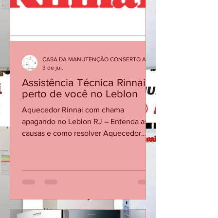
Abra a água quente e confirme se há
vazão/pressão suficientes para acionar.
Cheque se o registro de gás está
aberto. Se persistir, so
CASA DA MANUTENÇÃO CONSERTO AQUECEDOR RINNAI
3 de jul.
Assistência Técnica Rinnai
perto de você no Leblon
Aquecedor Rinnai com chama
apagando no Leblon RJ – Entenda as
causas e como resolver Aquecedor
Rinnai desliga sozinho Assistência
técnica Rinnai Leblon Conserto de
aquecedor Rinnai Leblon Manutenção
de aquecedor Rinnai RJ Técnico Rinnai