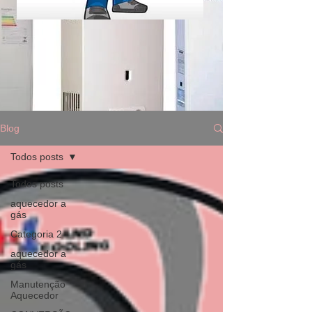
Blog
Todos posts
Todos posts
aquecedor a
gás
Categoria 2
aquecedor a
gás
Manutenção
Aquecedor