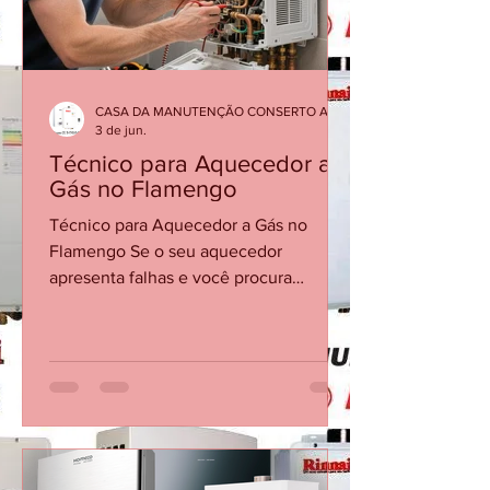
quanto instalações modernas. 🔧
Serviços mais comuns na Glória
Manutenção preventiva de a
CASA DA MANUTENÇÃO CONSERTO AQUECEDOR RINNAI
3 de jun.
Técnico para Aquecedor a
Gás no Flamengo
Técnico para Aquecedor a Gás no
Flamengo Se o seu aquecedor
apresenta falhas e você procura
conserto de aquecedor no Flamengo,
não espere o equipamento parar
completamente para buscar ajuda
técnica. Problemas como água fria
durante o banho, dificuldade para