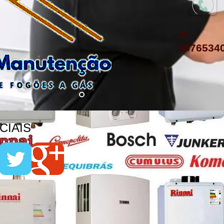
21
3476534
IAIS