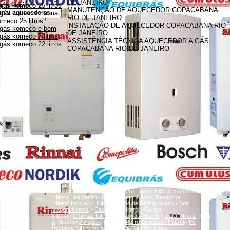
DE JANEIRO
anutenção
gás komeco 25 litros
MANUTENÇÃO DE AQUECEDOR COPACABANA
innai aquecedores
 gás komeco manual
RIO DE JANEIRO
meco 25 litros
iNSTALAÇÃO DE AQUECEDOR COPACABANA RIO
 gás komeco e bom
DE JANEIRO
gás komeco 7 litros
ASSISTÊNCIA TÉCNICA AQUECEDOR A GÁS
gás komeco 22 litros
COPACABANA RIO DE JANEIRO
A
Icaraí, Niterói,
inga
Niterói, Santa Rosa Niterói, Centro Niterói,
charitas Niterói, Fonseca Niterói, Itaipu Niterói, camboinhas
Niterói, Itacoatiara Niterói, Badu Niterói, Pendotiba
Niterói,Itaipuaçu Niterói,
Bairro de Fátima
Niterói,•
Boa
Viagem
Niterói,
•
Cachoeiras
Niterói,• Centro
Niterói,•
Charitas
Niterói,
•
Gragoatá
Niterói,
•
Icaraí
Niterói,
•
Ing
á
Niterói,•
Jurujuba
Niterói,•
Morro do Estado
Niterói,
•
Pé
Pequeno
Niterói,
•
Ponta d'Areia
Niterói,
•
Santa