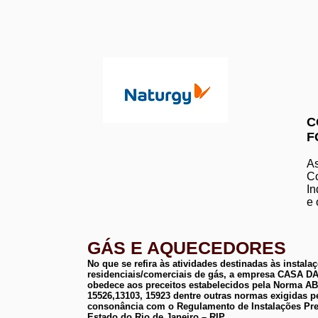
C
F
As
Co
In
e 
GÁS E AQUECEDORES
No que se refira às atividades destinadas às instala
residenciais/comerciais de gás, a empresa CASA
obedece aos preceitos estabelecidos pela Norma 
15526,13103, 15923 dentre outras normas exigidas p
consonância com o Regulamento de Instalações Pre
Estado do Rio de Janeiro – RIP