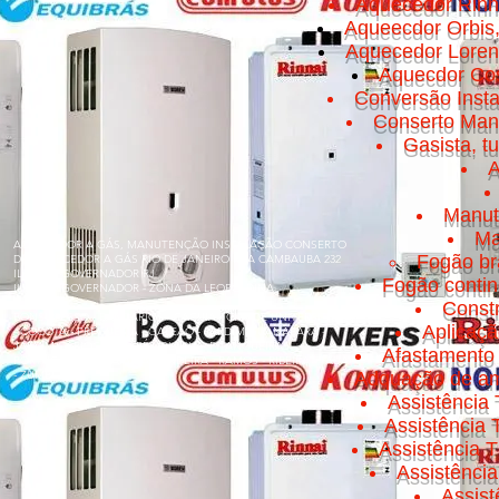
Aquecedor Rinn
Aqueecdor Orbis
Aquecedor Loren
Aquecdor Cos
Conversão Insta
Conserto Manut
Gasista, t
A
Manut
Ma
AQUECEDOR A GÁS, MANUTENÇÃO INSTALAÇÃO CONSERTO
Fogão br
DE AQUECEDOR A GÁS RIO DE JANEIRO RUA CAMBAUBA 232
ILHA DO GOVERNADOR RJ
Fogão conti
ILHA DO GOVERNADOR - ZONA DA LEOPOLDINA
Const
BONSUCESSO - BANCÁRIOS - CACUIA - CICADE UNIVERSITÁRIA
Aplicaç
- COCOTÁ - FREGUESIA - GALEÃO - JARDIM GUANABARA -
JARDIM CARIOCA - MARÉ - OLARIA - PITANGUEIRAS -
Afastamento 
PORTUGUESA - PRAIA DA BANDEIRA - RAMOS - RIBEIRA - TÁUA
- ZUMBI
Adquação de am
Assistência 
Assistência
Assistência T
Assistênci
Assis