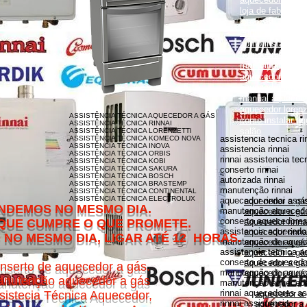
loja de fabrica lo
lorenzetti garanti
como instalar aqu
como instalar aq
monocomando
manual aquecedor
aquecedor lorenz
aquecedor lorenz
manual aquecedor
aquecedor loren
ASSISTÊNCIA TÉCNICA AQUECEDOR A GÁS
como instalar aq
ASSISTÊNCIA TÉCNICA RINNAI
salão
ASSISTÊNCIA TÉCNICA LORENZETTI
assistencia tecnica ri
ASSISTÊNCIA TÉCNICA KOMECO NOVA
ASSISTÊNCIA TÉCNICA INOVA
assistencia rinnai
ASSISTÊNCIA TÉCNICA ORBIS
rinnai assistencia tec
ASSISTÊNCIA TÉCNICA KOBI
ASSISTÊNCIA TÉCNICA SAKURA
conserto rinnai
ASSISTÊNCIA TÉCNICA BOSCH
autorizada rinnai
ASSISTÊNCIA TÉCNICA BRASTEMP
manutenção rinnai
ASSISTÊNCIA TÉCNICA CONTINENTAL
ASSISTÊNCIA TÉCNICA ELECTROLUX
aquecedor rinnai assi
aquecedor a gás
MESMO DIA.
manutenção aquecedor
aquecedor a gás
conserto aquecedores 
O QUE PROMETE.
aquecedor rinna
assistencia aquecedor
aquecedor rinnai
DIA, LIGAR ATÉ 12 HORAS.
manutenção de aquece
aquecedor a gá
assistencia tecnica a
aquecedor a gás 
conserto de aquecedor
aquecedor a gás
nserto de aquecedor a gás.
manutenção de aquece
aquecedor a gás
nutenção aquecedor a gás
manutenção aquecedor
rinnai aquecedores as
sistecia Técnica Aquecedor,
aquecedor a
rinnai assistencia
aquecedor a 