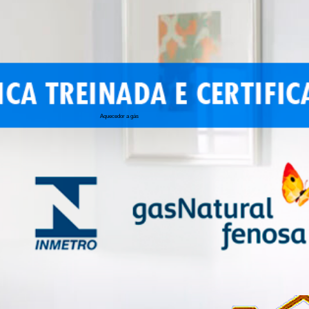
Aquecedor a gás
conserto de 
conserto de a
conserto de 
conserto de 
conserto aqu
conserto de
manutenção a
conserto de 