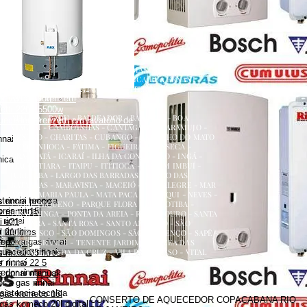
renzetti
a
ecedor versátil lorenzetti
uecedor lorenzetti em torneira
 lorenzetti
AQUECEDOR A GÁS, CONSERTO, MANUTENÇÃO,
etti 110v
INSTALAÇÃO, ASSISTÊNCIA TÉCNICA RUA ERNANI
etti água da rua
AMARAL PEIXOTO 252 CENTRO NITERÓI
 versátil lorenzetti
NITERÓI RJ
zetti 220v 5500w
ATALAIA - BADU - BALDEADOR - BARRETO - BOA
uecedor lorenzetti em lavatório de
VIAGEM - CAMBOINHAS - CANTAGALO - CARAMUJO -
CENTRO - CHARITAS - CUBANGO - ENGENHO DO MATO
nnai
- ENGENHOCA - FÁTIMA - FIGUEIRA - FONSECA -
GRAGOATÁ - ICARAÍ - ILHA DA CONCEIÇÃO - INGÁ -
nica
ITACOATIARA - ITAIPU - ITITIOCA - JARDIM IMBUÍ -
JURUJUBA - LARGO DAS BARRADAS - LARGO DAS
BATALHAS - MARAVISTA - MACEIÓ - MAR ALEGRE - MAR
AZUL - MARIA PAULA - MATA PACA - MURIQUI - NEVES -
stencia tecnica
 rinnai preço
PADRE PEQUENO - PARQUE FLORA - PENDOTIBA -
es rinnai
 rinnai 15l
PIRATININGA - PONTA DA AREIA - RIO DO OURO - SANTA
rinnai
i e21
BÁRBARA - SANTA ROSA - SANTO ANTÔNIO - SÃO
 rinnai
 21 litros
FRANCISCO - SÃO DOMINGOS - SÃO LOURENÇO - SAPÊ -
dor a gas rinnai
s preço
SERRA GRANDE - TENENTE JARDIM - VARZEA DAS
quecedor rinnai
MOÇAS - VENDA DA CRUZ - VILA PROGRESSO - VITAL
rinnai 35 litros
BRASIL
 rinnai
 rinnai 22 5
dor rinnai
 rinnai manual
 a gas rinnai
sistencia tecnica
 gás komeco 15l
CONSERTO DE AQUECEDOR COPACABANA RIO
gás komeco 20l digital