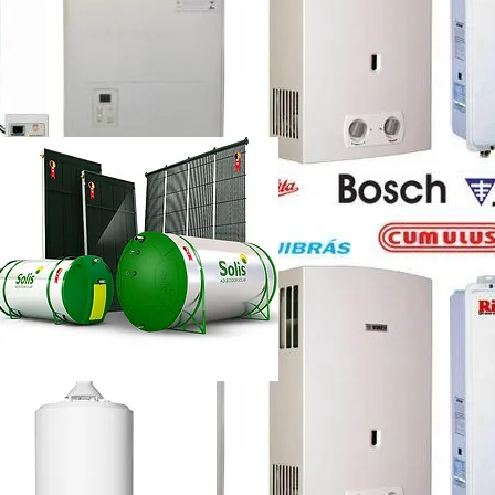
etti vazando
ência técnica
ca chuveiro lorenzetti rj
etti não esquenta muito
renzetti
ca lorenzetti lapa
a
ca chuveiro lorenzetti rj
ência técnica
quecedor a gás lorenzetti
etti manual
lorenzetti
lorenzetti 15l