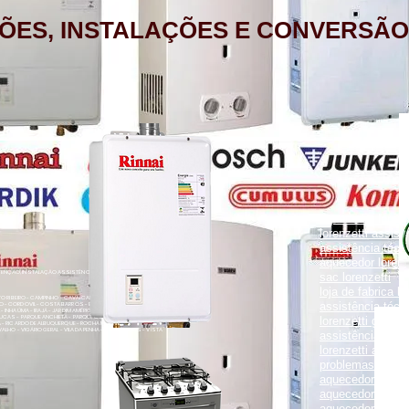
ÕES, INSTALAÇÕES E CONVERSÃO
aquecedor lorenz
lorenzetti assist
assistência técni
aquecedor lorenz
NÇÃO, INSTALAÇÃO ASSISTÊNCIA TÉCNICA RUA PORTO FELIZ 371
sac lorenzetti
loja de fabrica lo
ENTO RIBEIRO - CAMPINHO - CAVALCANTI - CASCADURA - COELHO
assistência técni
O - CORDOVIL - COSTA BARROS - ENGENHO LEAL - ENGENHO DA
- INHAÚMA - IRAJÁ - JARDIM AMÉRICA - MADUREIRA - MARECHAL
UCAS - PARQUE ANCHIETA - PARQUE COLÚMBIA - PAVUNA - PENHA
lorenzetti garanti
VA - RICARDO DE ALBUQUERQUE - ROCHA MIRANDA - TOMÁS COELHO
VALHO - VIGÁRIO GERAL - VILA DA PENHA - VILA KOSMOS - VISTA
assistência técni
lorenzetti assist
problemas com a
aquecedor lorenz
aquecedor a gás 
aquecedor a gás 