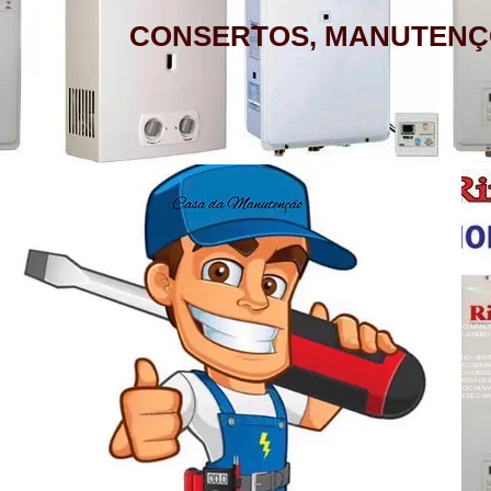
CONSERTOS, MANUTENÇ
AQUECEDOR A GÁS, CONSERTO,
MANUTENÇÃO, INSTALAÇÃO, ASSISTÊNCIA
TÉCNICA RINNAI RUA BARATA RIBEIRO 232
COPACABANA RIO DE JANEIRO
BAIRROS DE ATENDIMENTO RJ
ZONA SUL
BOTAFOGO - CATETE - COPACABANA -
AQUECEDOR A GÁS , CONSERTO, MANUTE
COSME VELHO - FLAMENGO - GÁVEA -
LOJA A HONORIO GURGEL RIO DE JANEIRO
ZONA NORTE
HUMAITÁ - IPANEMA - JARDIM BOTÂNICO -
ACARÍ - ANCHIETA - BARROS FILHO - B
NETO - COLÉGIO - COMPLEXO DO ALEMÃ
LAGOA - LARANJEIRAS - LEBLON - LEME -
RAINHA - GUADALUPE - HONÓRIO GURGEL 
HERMES - OSVALDO CRUZ - PARADA DE L
- PENHA CIRCULAR - QUINTINO BOCAIÚ
ROCINHA - SÃO CONRADO - URCA
- TURIAÇÚ - VAZ LOBO - VICENTE DE CAR
ALEGRE