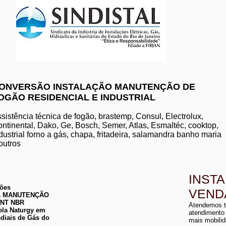
www.komeco.com.br/nite
ONVERSÃO INSTALAÇÃO MANUTENÇÃO DE
OGÃO RESIDENCIAL E INDUSTRIAL
manutenção de aquec
conserto de aquecedo
instalação de aquece
sistência técnica de fogão, brastemp, Consul, Electrolux,
conserto de aquecedor
ntinental, Dako, Ge, Bosch, Semer, Atlas, Esmaltéc, cooktop,
manutenção de aquece
dustrial forno a gás, chapa, fritadeira, salamandra banho maria
instalação de aquecedo
conserto de aquecedor
outros
manutenção aquecedor
instalação de aqueced
INST
ções
VEND
 DA MANUTENÇÃO
a
ABNT NBR
Atendemos t
a
ela Naturgy em
atendimento
diais de Gás do
mais mobilid