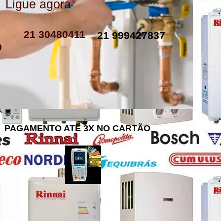
Ligue agora
como instalar resistencia de boiler
resistencia de boiler eletrico
resistencia eletrica boiler
resistencia para boiler preço
resistencia boiler komeco
21 30480411
21 999427837
0
PAGAMENTO ATÉ 3X NO CARTÃO