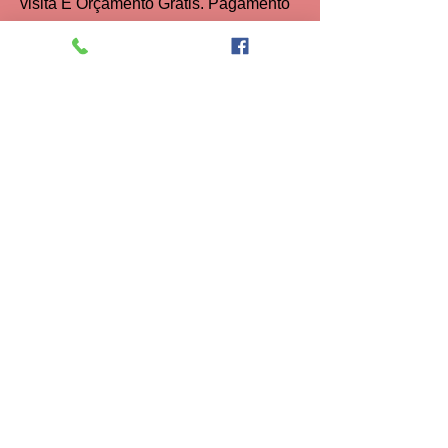
visita E Orçamento Grátis. Pagamento
Até 3x No Cartão
conserto. Manutenção. Instalação,
Conversão,
assistência Técnica Casa Da
Manutenção
atendimento Imediato No Mesmo Dia.
Ligar Até 12 Horas Para Atendimento
No Mesmo Dia Rio de Janeiro, Rio de
Janeiro
CEP
22291-140
URCA RIO DE JANEIRO
Aquecedores são aparelhos que