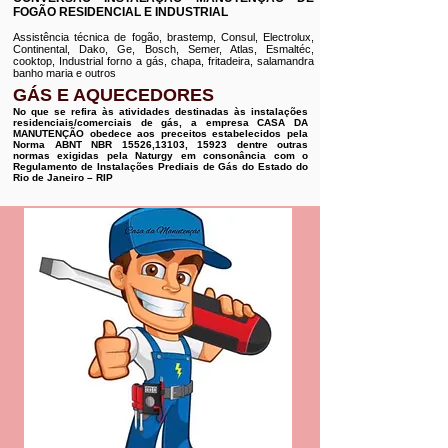
FOGÃO RESIDENCIAL E INDUSTRIAL
Assistência técnica de fogão, brastemp, Consul, Electrolux,
Continental, Dako, Ge, Bosch, Semer, Atlas, Esmaltéc,
cooktop, Industrial forno a gás, chapa, fritadeira, salamandra
banho maria e outros
GÁS E AQUECEDORES
No que se refira às atividades destinadas às instalações
residenciais/comerciais de gás, a empresa CASA DA
MANUTENÇÃO obedece aos preceitos estabelecidos pela
Norma ABNT NBR 15526,13103, 15923 dentre outras
normas exigidas pela Naturgy em consonância com o
Regulamento de Instalações Prediais de Gás do Estado do
Rio de Janeiro – RIP