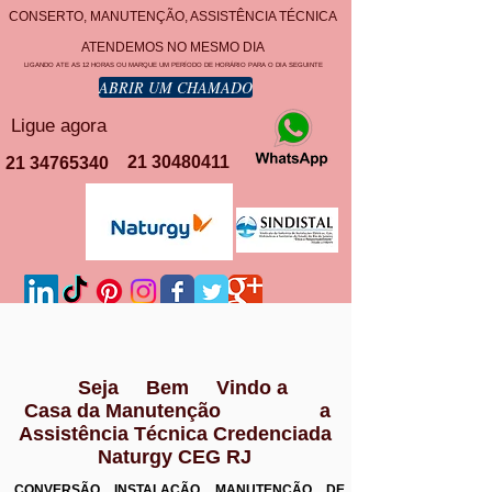
CONSERTO, MANUTENÇÃO, ASSISTÊNCIA TÉCNICA
ATENDEMOS NO MESMO DIA
LIGANDO ATE AS 12 HORAS OU MARQUE UM PERÍODO DE HORÁRIO PARA O DIA SEGUINTE
ABRIR UM CHAMADO
Ligue agora
21 30480411
21 34765340
Seja Bem Vindo a
Casa da Manutenção a
Assistência Técnica Credenciada
Naturgy CEG RJ
CONVERSÃO INSTALAÇÃO MANUTENÇÃO DE