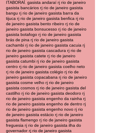
ITABORAÍ. gasista andaraí rj rio de janeiro
gasista bancários rj rio de janeiro gasista
bangu rj rio de janeiro gasista barra da
tijuca rj rio de janeiro gasista benfica rj rio
de janeiro gasista bento ribeiro rj rio de
janeiro gasista bonsucesso rj rio de janeiro
gasista botafogo rj rio de janeiro gasista
brás de pina rj rio de janeiro gasista
cachambi rj rio de janeiro gasista cacuia rj
rio de janeiro gasista cascadura rj rio de
janeiro gasista catete rj rio de janeiro
gasista catumbi rj rio de janeiro gasista
centro rj rio de janeiro gasista coelho neto
rj rio de janeiro gasista colégio rj rio de
janeiro gasista copacabana rj rio de janeiro
gasista cosme velho rj rio de janeiro
gasista cosmos rj rio de janeiro gasista del
castilho rj rio de janeiro gasista deodoro rj
rio de janeiro gasista engenho da rainha rj
rio de janeiro gasista engenho de dentro rj
rio de janeiro gasista engenho novo rj rio
de janeiro gasista estácio rj rio de janeiro
gasista flamengo rj rio de janeiro gasista
freguesia rj rio de janeiro gasista ilha do
governador rj rio de janeiro gasista