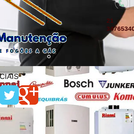
21
3476534
IAIS