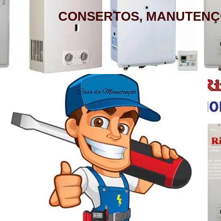
CONSERTOS, MANUTENÇ
AQUECEDOR A GÁS, CONSERTO,
MANUTENÇÃO, INSTALAÇÃO, ASSISTÊNCIA
TÉCNICA RINNAI RUA BARATA RIBEIRO 232
COPACABANA RIO DE JANEIRO
BAIRROS DE ATENDIMENTO RJ
ZONA SUL
BOTAFOGO - CATETE - COPACABANA -
AQUECEDOR A GÁS , CONSERTO, MANUTE
COSME VELHO - FLAMENGO - GÁVEA -
LOJA A HONORIO GURGEL RIO DE JANEIRO
ZONA NORTE
HUMAITÁ - IPANEMA - JARDIM BOTÂNICO -
ACARÍ - ANCHIETA - BARROS FILHO - B
NETO - COLÉGIO - COMPLEXO DO ALEMÃ
LAGOA - LARANJEIRAS - LEBLON - LEME -
RAINHA - GUADALUPE - HONÓRIO GURGEL 
HERMES - OSVALDO CRUZ - PARADA DE L
- PENHA CIRCULAR - QUINTINO BOCAIÚ
ROCINHA - SÃO CONRADO - URCA
- TURIAÇÚ - VAZ LOBO - VICENTE DE CAR
ALEGRE