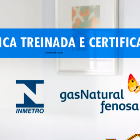
Aquecedor a gás
conserto de 
conserto de a
conserto de 
conserto de 
conserto aqu
conserto de
manutenção a
conserto de 