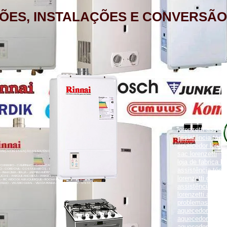
ÕES, INSTALAÇÕES E CONVERSÃO
aquecedor lorenz
lorenzetti assist
assistência técni
aquecedor lorenz
NÇÃO, INSTALAÇÃO ASSISTÊNCIA TÉCNICA RUA PORTO FELIZ 371
sac lorenzetti
loja de fabrica lo
ENTO RIBEIRO - CAMPINHO - CAVALCANTI - CASCADURA - COELHO
assistência técni
O - CORDOVIL - COSTA BARROS - ENGENHO LEAL - ENGENHO DA
- INHAÚMA - IRAJÁ - JARDIM AMÉRICA - MADUREIRA - MARECHAL
UCAS - PARQUE ANCHIETA - PARQUE COLÚMBIA - PAVUNA - PENHA
lorenzetti garanti
VA - RICARDO DE ALBUQUERQUE - ROCHA MIRANDA - TOMÁS COELHO
VALHO - VIGÁRIO GERAL - VILA DA PENHA - VILA KOSMOS - VISTA
assistência técni
lorenzetti assist
problemas com a
aquecedor lorenz
aquecedor a gás 
aquecedor a gás 