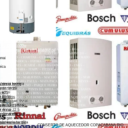
renzetti
a
ecedor versátil lorenzetti
uecedor lorenzetti em torneira
 lorenzetti
AQUECEDOR A GÁS, CONSERTO, MANUTENÇÃO,
etti 110v
INSTALAÇÃO, ASSISTÊNCIA TÉCNICA RUA ERNANI
etti água da rua
AMARAL PEIXOTO 252 CENTRO NITERÓI
 versátil lorenzetti
NITERÓI RJ
zetti 220v 5500w
ATALAIA - BADU - BALDEADOR - BARRETO - BOA
uecedor lorenzetti em lavatório de
VIAGEM - CAMBOINHAS - CANTAGALO - CARAMUJO -
CENTRO - CHARITAS - CUBANGO - ENGENHO DO MATO
nnai
- ENGENHOCA - FÁTIMA - FIGUEIRA - FONSECA -
GRAGOATÁ - ICARAÍ - ILHA DA CONCEIÇÃO - INGÁ -
nica
ITACOATIARA - ITAIPU - ITITIOCA - JARDIM IMBUÍ -
JURUJUBA - LARGO DAS BARRADAS - LARGO DAS
BATALHAS - MARAVISTA - MACEIÓ - MAR ALEGRE - MAR
AZUL - MARIA PAULA - MATA PACA - MURIQUI - NEVES -
stencia tecnica
 rinnai preço
PADRE PEQUENO - PARQUE FLORA - PENDOTIBA -
es rinnai
 rinnai 15l
PIRATININGA - PONTA DA AREIA - RIO DO OURO - SANTA
rinnai
i e21
BÁRBARA - SANTA ROSA - SANTO ANTÔNIO - SÃO
 rinnai
 21 litros
FRANCISCO - SÃO DOMINGOS - SÃO LOURENÇO - SAPÊ -
dor a gas rinnai
s preço
SERRA GRANDE - TENENTE JARDIM - VARZEA DAS
quecedor rinnai
MOÇAS - VENDA DA CRUZ - VILA PROGRESSO - VITAL
rinnai 35 litros
BRASIL
 rinnai
 rinnai 22 5
dor rinnai
 rinnai manual
 a gas rinnai
sistencia tecnica
 gás komeco 15l
CONSERTO DE AQUECEDOR COPACABANA RIO
gás komeco 20l digital