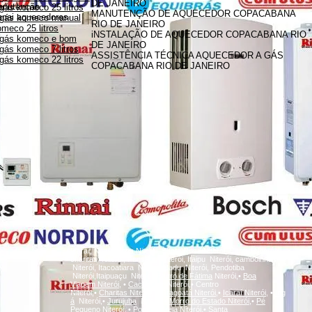
DE JANEIRO
anutenção
gás komeco 25 litros
MANUTENÇÃO DE AQUECEDOR COPACABANA
innai aquecedores
 gás komeco manual
RIO DE JANEIRO
meco 25 litros
iNSTALAÇÃO DE AQUECEDOR COPACABANA RIO
 gás komeco e bom
DE JANEIRO
gás komeco 7 litros
ASSISTÊNCIA TÉCNICA AQUECEDOR A GÁS
gás komeco 22 litros
COPACABANA RIO DE JANEIRO
A
Icaraí, Niterói,
inga
Niterói, Santa Rosa Niterói, Centro Niterói,
charitas Niterói, Fonseca Niterói, Itaipu Niterói, camboinhas
Niterói, Itacoatiara Niterói, Badu Niterói, Pendotiba
Niterói,Itaipuaçu Niterói,
Bairro de Fátima
Niterói,•
Boa
Viagem
Niterói,
•
Cachoeiras
Niterói,• Centro
Niterói,•
Charitas
Niterói,
•
Gragoatá
Niterói,
•
Icaraí
Niterói,
•
Ing
á
Niterói,•
Jurujuba
Niterói,•
Morro do Estado
Niterói,
•
Pé
Pequeno
Niterói,
•
Ponta d'Areia
Niterói,
•
Santa