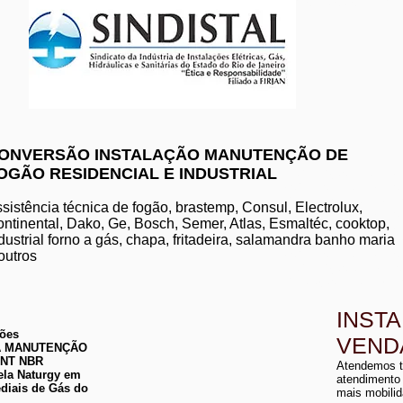
www.komeco.com.br/nite
ONVERSÃO INSTALAÇÃO MANUTENÇÃO DE
OGÃO RESIDENCIAL E INDUSTRIAL
manutenção de aquec
conserto de aquecedo
instalação de aquece
sistência técnica de fogão, brastemp, Consul, Electrolux,
conserto de aquecedor
ntinental, Dako, Ge, Bosch, Semer, Atlas, Esmaltéc, cooktop,
manutenção de aquece
dustrial forno a gás, chapa, fritadeira, salamandra banho maria
instalação de aquecedo
conserto de aquecedor
outros
manutenção aquecedor
instalação de aqueced
INST
ções
VEND
 DA MANUTENÇÃO
a
ABNT NBR
Atendemos t
a
ela Naturgy em
atendimento
diais de Gás do
mais mobilid