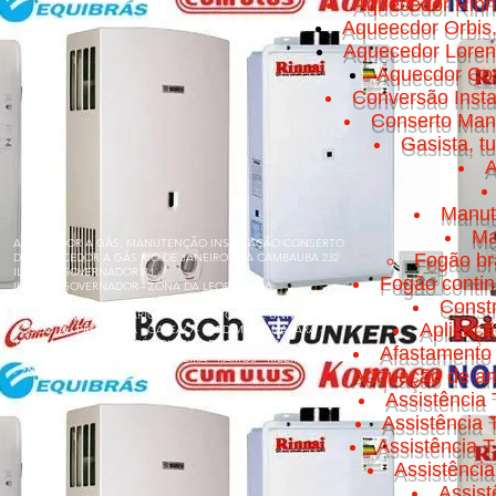
Aquecedor Rinn
Aqueecdor Orbis
Aquecedor Loren
Aquecdor Cos
Conversão Insta
Conserto Manut
Gasista, t
A
Manut
Ma
AQUECEDOR A GÁS, MANUTENÇÃO INSTALAÇÃO CONSERTO
Fogão br
DE AQUECEDOR A GÁS RIO DE JANEIRO RUA CAMBAUBA 232
ILHA DO GOVERNADOR RJ
Fogão conti
ILHA DO GOVERNADOR - ZONA DA LEOPOLDINA
Const
BONSUCESSO - BANCÁRIOS - CACUIA - CICADE UNIVERSITÁRIA
Aplicaç
- COCOTÁ - FREGUESIA - GALEÃO - JARDIM GUANABARA -
JARDIM CARIOCA - MARÉ - OLARIA - PITANGUEIRAS -
Afastamento 
PORTUGUESA - PRAIA DA BANDEIRA - RAMOS - RIBEIRA - TÁUA
- ZUMBI
Adquação de am
Assistência 
Assistência
Assistência T
Assistênci
Assis