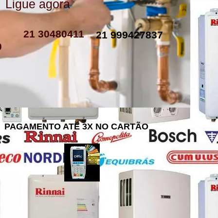
Ligue agora
como instalar resistencia de boiler
resistencia de boiler eletrico
resistencia eletrica boiler
resistencia para boiler preço
resistencia boiler komeco
21 30480411
21 999427837
0
PAGAMENTO ATÉ 3X NO CARTÃO