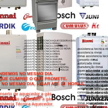
loja de fabrica lo
lorenzetti garanti
como instalar aqu
como instalar aq
monocomando
manual aquecedor
aquecedor lorenz
aquecedor lorenz
manual aquecedor
aquecedor loren
ASSISTÊNCIA TÉCNICA AQUECEDOR A GÁS
como instalar aq
ASSISTÊNCIA TÉCNICA RINNAI
salão
ASSISTÊNCIA TÉCNICA LORENZETTI
assistencia tecnica ri
ASSISTÊNCIA TÉCNICA KOMECO NOVA
ASSISTÊNCIA TÉCNICA INOVA
assistencia rinnai
ASSISTÊNCIA TÉCNICA ORBIS
rinnai assistencia tec
ASSISTÊNCIA TÉCNICA KOBI
ASSISTÊNCIA TÉCNICA SAKURA
conserto rinnai
ASSISTÊNCIA TÉCNICA BOSCH
autorizada rinnai
ASSISTÊNCIA TÉCNICA BRASTEMP
manutenção rinnai
ASSISTÊNCIA TÉCNICA CONTINENTAL
ASSISTÊNCIA TÉCNICA ELECTROLUX
aquecedor rinnai assi
aquecedor a gás
MESMO DIA.
manutenção aquecedor
aquecedor a gás
conserto aquecedores 
O QUE PROMETE.
aquecedor rinna
assistencia aquecedor
aquecedor rinnai
DIA, LIGAR ATÉ 12 HORAS.
manutenção de aquece
aquecedor a gá
assistencia tecnica a
aquecedor a gás 
conserto de aquecedor
aquecedor a gás
nserto de aquecedor a gás.
manutenção de aquece
aquecedor a gás
nutenção aquecedor a gás
manutenção aquecedor
rinnai aquecedores as
sistecia Técnica Aquecedor,
aquecedor a
rinnai assistencia
aquecedor a 