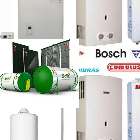
etti vazando
ência técnica
ca chuveiro lorenzetti rj
etti não esquenta muito
renzetti
ca lorenzetti lapa
a
ca chuveiro lorenzetti rj
ência técnica
quecedor a gás lorenzetti
etti manual
lorenzetti
lorenzetti 15l