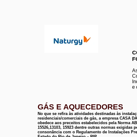
C
F
As
Co
In
e 
GÁS E AQUECEDORES
No que se refira às atividades destinadas às instala
residenciais/comerciais de gás, a empresa CASA
obedece aos preceitos estabelecidos pela Norma 
15526,13103, 15923 dentre outras normas exigidas p
consonância com o Regulamento de Instalações Pre
Estado do Rio de Janeiro – RIP