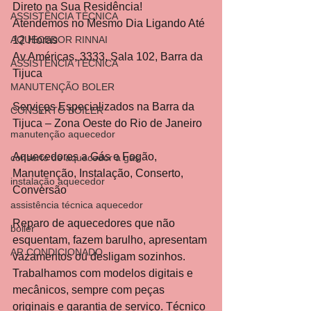
Direto na Sua Residência!
ASSISTÊNCIA TÉCNICA
Atendemos no Mesmo Dia Ligando Até 
AQUECEDOR RINNAI
12 Horas 
Av Américas, 3333, Sala 102, Barra da 
ASSISTÊNCIA TÉCNICA
Tijuca
MANUTENÇÃO BOLER
Serviços Especializados na Barra da 
CONSERTO BOILER
Tijuca – Zona Oeste do Rio de Janeiro
manutenção aquecedor
Aquecedores a Gás e Fogão, 
conserto de aquecedor a gás
Manutenção, Instalação, Conserto, 
instalação aquecedor
Conversão
assistência técnica aquecedor
Reparo de aquecedores que não 
boiler
esquentam, fazem barulho, apresentam 
AR CONDICIONADO
vazamentos ou desligam sozinhos. 
Trabalhamos com modelos digitais e 
mecânicos, sempre com peças 
originais e garantia de serviço. Técnico 