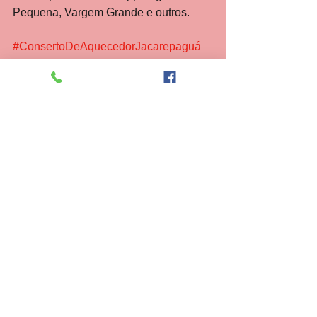
Pequena, Vargem Grande e outros.
#ConsertoDeAquecedorJacarepaguá
#InstalaçãoDeAquecedorRJ
#TécnicoDeFogãoJacarepaguá
#BoilerAGásRJ
#PressurizadorJacarepaguá
#ReparosCariocaRJ
#manutenção
#instalação
#técnico
#aquecedor
#fogão
#conversão
#autorizada
#boiler
#solar
#elétrico
#assistênciatécnica
#rinnai