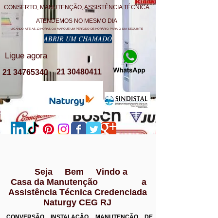
CONSERTO, MANUTENÇÃO, ASSISTÊNCIA TÉCNICA
ATENDEMOS NO MESMO DIA
LIGANDO ATE AS 12 HORAS OU MARQUE UM PERÍODO DE HORÁRIO PARA O DIA SEGUINTE
ABRIR UM CHAMADO
Ligue agora
21 30480411
21 34765340
Seja Bem Vindo a
Casa da Manutenção a
Assistência Técnica Credenciada
Naturgy CEG RJ
CONVERSÃO INSTALAÇÃO MANUTENÇÃO DE