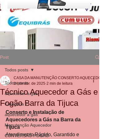
Post
Todos posts
CASA DA MANUTENÇÃO CONSERTO AQUECEDOR RINNAI
Todos posts
24 de abr. de 2025
2 min de leitura
Técnico Aquecedor a Gás e
aquecedor a gás
Fogão Barra da Tijuca
Categoria 2
Conserto e Instalação de 
aquecedor a gás
Aquecedores a Gás na Barra da 
Manutenção Aquecedor
Tijuca
Atendimento Rápido, Garantido e 
CONVERSÃO FOGÃO