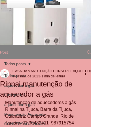
Post
Todos posts
CASA DA MANUTENÇÃO CONSERTO AQUECEDOR RINNAI
Todos posts
1 de mar. de 2023
1 min de leitura
Rinnai manutenção de
aquecedor a gás
aquecedor a gás
Categoria 2
Manutenção de aquecedores a gás 
aquecedor a gás
Rinnai na Tijuca, Barra da Tijuca, 
Manutenção Aquecedor
Guaratiba, Campo Grande  Rio de 
Janeiro. 21 30480411  987915754 
CONVERSÃO FOGÃO