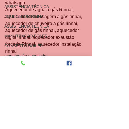
whatsapp
ASSISTÊNCIA TÉCNICA
Aquecedor de água a gás Rinnai, 
AQUECEDOR RINNAI
aquecedor de passagem a gás rinnai, 
aquecedor de chuveiro a gás rinnai, 
ASSISTÊNCIA TÉCNICA
aquecedor de gás rinnai, aquecedor 
MANUTENÇÃO BOLER
digital rinnai, aquecedor exaustão 
forçada Rinnai, aquecedor instalação 
CONSERTO BOILER
rinnai
manutenção aquecedor
conserto de aquecedor a gás
instalação aquecedor
assistência técnica aquecedor
boiler
AR CONDICIONADO