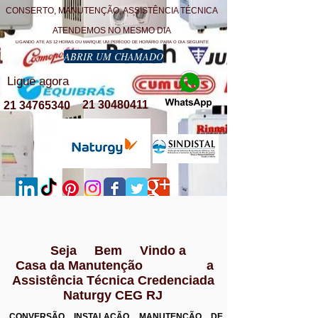
CONSERTO, MANUTENÇÃO, ASSISTÊNCIA TÉCNICA
ATENDEMOS NO MESMO DIA
LIGANDO ATE AS 12 HORAS OU MARQUE UM PERÍODO DE HORÁRIO PARA O DIA SEGUINTE
ABRIR UM CHAMADO
Ligue agora
21 30480411
21 34765340
Seja Bem Vindo a
Casa da Manutenção a
Assistência Técnica Credenciada
Naturgy CEG RJ
CONVERSÃO INSTALAÇÃO MANUTENÇÃO DE