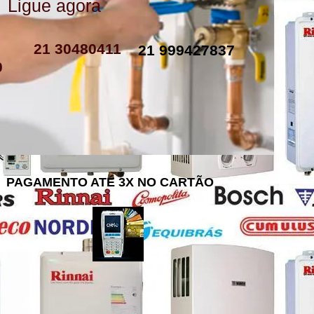
Ligue agora
como instalar resistencia de boiler
resistencia de boiler eletrico
resistencia eletrica boiler
resistencia para boiler preço
resistencia boiler komeco
21 30480411
21 999427837
0
PAGAMENTO ATÉ 3X NO CARTÃO