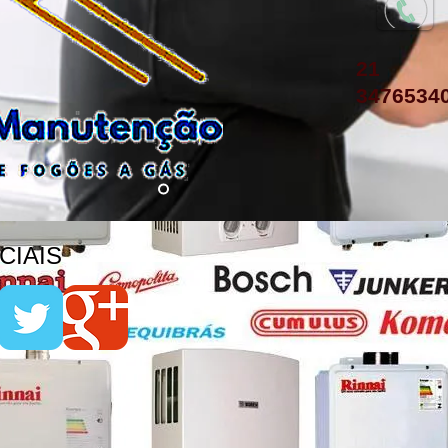
21
3476534
IAIS