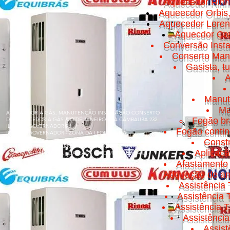
Aquecedor Rinn
Aqueecdor Orbis
Aquecedor Loren
Aquecdor Cos
Conversão Insta
Conserto Manut
Gasista, t
A
Manut
Ma
AQUECEDOR A GÁS, MANUTENÇÃO INSTALAÇÃO CONSERTO
Fogão br
DE AQUECEDOR A GÁS RIO DE JANEIRO RUA CAMBAUBA 232
ILHA DO GOVERNADOR RJ
Fogão conti
ILHA DO GOVERNADOR - ZONA DA LEOPOLDINA
Const
BONSUCESSO - BANCÁRIOS - CACUIA - CICADE UNIVERSITÁRIA
Aplicaç
- COCOTÁ - FREGUESIA - GALEÃO - JARDIM GUANABARA -
JARDIM CARIOCA - MARÉ - OLARIA - PITANGUEIRAS -
Afastamento 
PORTUGUESA - PRAIA DA BANDEIRA - RAMOS - RIBEIRA - TÁUA
- ZUMBI
Adquação de am
Assistência 
Assistência
Assistência T
Assistênci
Assis