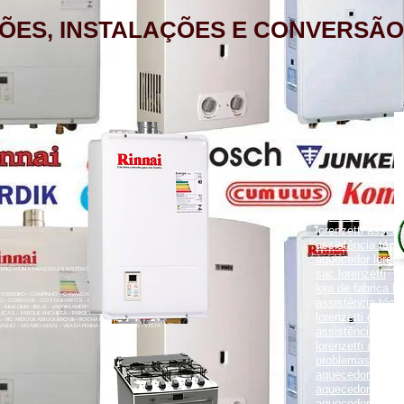
ÕES, INSTALAÇÕES E CONVERSÃO
aquecedor lorenz
lorenzetti assist
assistência técni
aquecedor lorenz
NÇÃO, INSTALAÇÃO ASSISTÊNCIA TÉCNICA RUA PORTO FELIZ 371
sac lorenzetti
loja de fabrica lo
ENTO RIBEIRO - CAMPINHO - CAVALCANTI - CASCADURA - COELHO
assistência técni
O - CORDOVIL - COSTA BARROS - ENGENHO LEAL - ENGENHO DA
- INHAÚMA - IRAJÁ - JARDIM AMÉRICA - MADUREIRA - MARECHAL
UCAS - PARQUE ANCHIETA - PARQUE COLÚMBIA - PAVUNA - PENHA
lorenzetti garanti
VA - RICARDO DE ALBUQUERQUE - ROCHA MIRANDA - TOMÁS COELHO
VALHO - VIGÁRIO GERAL - VILA DA PENHA - VILA KOSMOS - VISTA
assistência técni
lorenzetti assist
problemas com a
aquecedor lorenz
aquecedor a gás 
aquecedor a gás 