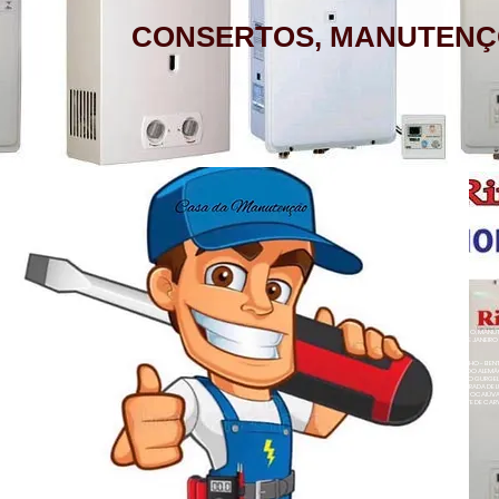
CONSERTOS, MANUTENÇ
AQUECEDOR A GÁS, CONSERTO,
MANUTENÇÃO, INSTALAÇÃO, ASSISTÊNCIA
TÉCNICA RINNAI RUA BARATA RIBEIRO 232
COPACABANA RIO DE JANEIRO
BAIRROS DE ATENDIMENTO RJ
ZONA SUL
BOTAFOGO - CATETE - COPACABANA -
AQUECEDOR A GÁS , CONSERTO, MANUTE
COSME VELHO - FLAMENGO - GÁVEA -
LOJA A HONORIO GURGEL RIO DE JANEIRO
ZONA NORTE
HUMAITÁ - IPANEMA - JARDIM BOTÂNICO -
ACARÍ - ANCHIETA - BARROS FILHO - B
NETO - COLÉGIO - COMPLEXO DO ALEMÃ
LAGOA - LARANJEIRAS - LEBLON - LEME -
RAINHA - GUADALUPE - HONÓRIO GURGEL 
HERMES - OSVALDO CRUZ - PARADA DE L
- PENHA CIRCULAR - QUINTINO BOCAIÚ
ROCINHA - SÃO CONRADO - URCA
- TURIAÇÚ - VAZ LOBO - VICENTE DE CAR
ALEGRE