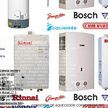
renzetti
a
ecedor versátil lorenzetti
uecedor lorenzetti em torneira
 lorenzetti
AQUECEDOR A GÁS, CONSERTO, MANUTENÇÃO,
etti 110v
INSTALAÇÃO, ASSISTÊNCIA TÉCNICA RUA ERNANI
etti água da rua
AMARAL PEIXOTO 252 CENTRO NITERÓI
 versátil lorenzetti
NITERÓI RJ
zetti 220v 5500w
ATALAIA - BADU - BALDEADOR - BARRETO - BOA
uecedor lorenzetti em lavatório de
VIAGEM - CAMBOINHAS - CANTAGALO - CARAMUJO -
CENTRO - CHARITAS - CUBANGO - ENGENHO DO MATO
nnai
- ENGENHOCA - FÁTIMA - FIGUEIRA - FONSECA -
GRAGOATÁ - ICARAÍ - ILHA DA CONCEIÇÃO - INGÁ -
nica
ITACOATIARA - ITAIPU - ITITIOCA - JARDIM IMBUÍ -
JURUJUBA - LARGO DAS BARRADAS - LARGO DAS
BATALHAS - MARAVISTA - MACEIÓ - MAR ALEGRE - MAR
AZUL - MARIA PAULA - MATA PACA - MURIQUI - NEVES -
stencia tecnica
 rinnai preço
PADRE PEQUENO - PARQUE FLORA - PENDOTIBA -
es rinnai
 rinnai 15l
PIRATININGA - PONTA DA AREIA - RIO DO OURO - SANTA
rinnai
i e21
BÁRBARA - SANTA ROSA - SANTO ANTÔNIO - SÃO
 rinnai
 21 litros
FRANCISCO - SÃO DOMINGOS - SÃO LOURENÇO - SAPÊ -
dor a gas rinnai
s preço
SERRA GRANDE - TENENTE JARDIM - VARZEA DAS
quecedor rinnai
MOÇAS - VENDA DA CRUZ - VILA PROGRESSO - VITAL
rinnai 35 litros
BRASIL
 rinnai
 rinnai 22 5
dor rinnai
 rinnai manual
 a gas rinnai
sistencia tecnica
 gás komeco 15l
CONSERTO DE AQUECEDOR COPACABANA RIO
gás komeco 20l digital