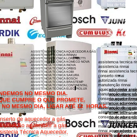
loja de fabrica lo
lorenzetti garanti
como instalar aqu
como instalar aq
monocomando
manual aquecedor
aquecedor lorenz
aquecedor lorenz
manual aquecedor
aquecedor loren
ASSISTÊNCIA TÉCNICA AQUECEDOR A GÁS
como instalar aq
ASSISTÊNCIA TÉCNICA RINNAI
salão
ASSISTÊNCIA TÉCNICA LORENZETTI
assistencia tecnica ri
ASSISTÊNCIA TÉCNICA KOMECO NOVA
ASSISTÊNCIA TÉCNICA INOVA
assistencia rinnai
ASSISTÊNCIA TÉCNICA ORBIS
rinnai assistencia tec
ASSISTÊNCIA TÉCNICA KOBI
ASSISTÊNCIA TÉCNICA SAKURA
conserto rinnai
ASSISTÊNCIA TÉCNICA BOSCH
autorizada rinnai
ASSISTÊNCIA TÉCNICA BRASTEMP
manutenção rinnai
ASSISTÊNCIA TÉCNICA CONTINENTAL
ASSISTÊNCIA TÉCNICA ELECTROLUX
aquecedor rinnai assi
aquecedor a gás
MESMO DIA.
manutenção aquecedor
aquecedor a gás
conserto aquecedores 
O QUE PROMETE.
aquecedor rinna
assistencia aquecedor
aquecedor rinnai
DIA, LIGAR ATÉ 12 HORAS.
manutenção de aquece
aquecedor a gá
assistencia tecnica a
aquecedor a gás 
conserto de aquecedor
aquecedor a gás
nserto de aquecedor a gás.
manutenção de aquece
aquecedor a gás
nutenção aquecedor a gás
manutenção aquecedor
rinnai aquecedores as
sistecia Técnica Aquecedor,
aquecedor a
rinnai assistencia
aquecedor a 