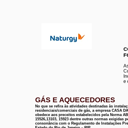
C
F
As
Co
In
e 
GÁS E AQUECEDORES
No que se refira às atividades destinadas às instala
residenciais/comerciais de gás, a empresa CASA
obedece aos preceitos estabelecidos pela Norma 
15526,13103, 15923 dentre outras normas exigidas p
consonância com o Regulamento de Instalações Pre
Estado do Rio de Janeiro – RIP