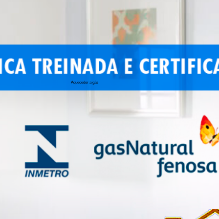
Aquecedor a gás
conserto de 
conserto de a
conserto de 
conserto de 
conserto aqu
conserto de
manutenção a
conserto de 