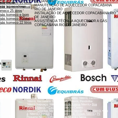
DE JANEIRO
anutenção
gás komeco 25 litros
MANUTENÇÃO DE AQUECEDOR COPACABANA
innai aquecedores
 gás komeco manual
RIO DE JANEIRO
meco 25 litros
iNSTALAÇÃO DE AQUECEDOR COPACABANA RIO
 gás komeco e bom
DE JANEIRO
gás komeco 7 litros
ASSISTÊNCIA TÉCNICA AQUECEDOR A GÁS
gás komeco 22 litros
COPACABANA RIO DE JANEIRO
A
Icaraí, Niterói,
inga
Niterói, Santa Rosa Niterói, Centro Niterói,
charitas Niterói, Fonseca Niterói, Itaipu Niterói, camboinhas
Niterói, Itacoatiara Niterói, Badu Niterói, Pendotiba
Niterói,Itaipuaçu Niterói,
Bairro de Fátima
Niterói,•
Boa
Viagem
Niterói,
•
Cachoeiras
Niterói,• Centro
Niterói,•
Charitas
Niterói,
•
Gragoatá
Niterói,
•
Icaraí
Niterói,
•
Ing
á
Niterói,•
Jurujuba
Niterói,•
Morro do Estado
Niterói,
•
Pé
Pequeno
Niterói,
•
Ponta d'Areia
Niterói,
•
Santa