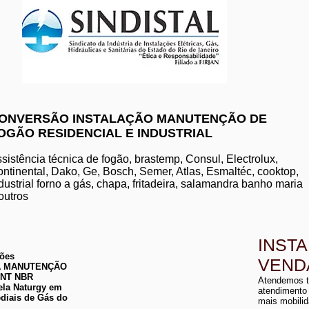
www.komeco.com.br/nite
ONVERSÃO INSTALAÇÃO MANUTENÇÃO DE
OGÃO RESIDENCIAL E INDUSTRIAL
manutenção de aquec
conserto de aquecedo
instalação de aquece
sistência técnica de fogão, brastemp, Consul, Electrolux,
conserto de aquecedor
ntinental, Dako, Ge, Bosch, Semer, Atlas, Esmaltéc, cooktop,
manutenção de aquece
dustrial forno a gás, chapa, fritadeira, salamandra banho maria
instalação de aquecedo
conserto de aquecedor
outros
manutenção aquecedor
instalação de aqueced
INST
ções
VEND
 DA MANUTENÇÃO
a
ABNT NBR
Atendemos t
a
ela Naturgy em
atendimento
diais de Gás do
mais mobilid