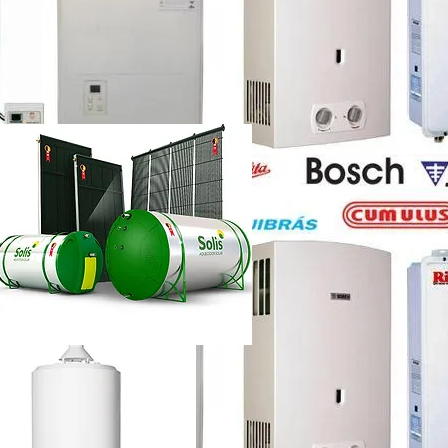
etti vazando
ência técnica
ca chuveiro lorenzetti rj
etti não esquenta muito
renzetti
ca lorenzetti lapa
a
ca chuveiro lorenzetti rj
ência técnica
quecedor a gás lorenzetti
etti manual
lorenzetti
lorenzetti 15l