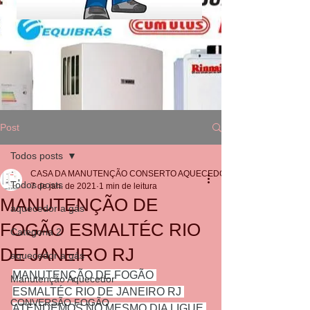
Post
Todos posts
CASA DA MANUTENÇÃO CONSERTO AQUECEDOR RINNAI
Todos posts
7 de jan. de 2021
1 min de leitura
MANUTENÇÃO DE
aquecedor a gás
FOGÃO ESMALTÉC RIO
Categoria 2
DE JANEIRO RJ
aquecedor a gás
MANUTENÇÃO DE FOGÃO 
Manutenção Aquecedor
ESMALTÉC RIO DE JANEIRO RJ 
CONVERSÃO FOGÃO
ATENDEMOS NO MESMO DIA LIGUE 