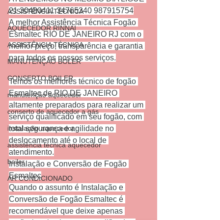
21 30480411 34765340 987915754
ASSISTÊNCIA TÉCNICA
A melhor Assistência Técnica Fogão 
AQUECEDOR RINNAI
Esmaltec RIO DE JANEIRO RJ com o 
ASSISTÊNCIA TÉCNICA
melhor preço, transparência e garantia 
para todos os nossos serviços.
MANUTENÇÃO BOLER
CONSERTO BOILER
Temos os melhores técnico de fogão 
Esmaltec de RIO DE JANEIRO 
manutenção aquecedor
altamente preparados para realizar um 
conserto de aquecedor a gás
serviço qualificado em seu fogão, com 
instalação aquecedor
total segurança e agilidade no 
deslocamento até o local de 
assistência técnica aquecedor
atendimento.
boiler
Instalação e Conversão de Fogão 
Esmaltec
AR CONDICIONADO
Quando o assunto é Instalação e 
Conversão de Fogão Esmaltec é 
recomendável que deixe apenas 