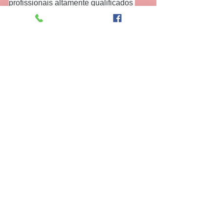
profissionais altamente qualificados 
realizarem estes tipos de serviços, pois 
se não instalado ou realizado a 
conversão corretamente seu fogão 
pode sofrer vazamentos de gás.
Sendo assim lhe causando uma 
grande tragédia pois todos nos 
sabemos o tamanho do dano que um 
vazamento de gás pode causar a uma 
casa ou em um bairro.
Ver tudo
Posts recentes