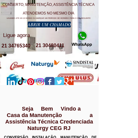
CONSERTO, MANUTENÇÃO, ASSISTÊNCIA TÉCNICA
ATENDEMOS NO MESMO DIA
LIGANDO ATE AS 12 HORAS OU MARQUE UM PERÍODO DE HORÁRIO PARA O DIA SEGUINTE
ABRIR UM CHAMADO
Ligue agora
21 30480411
21 34765340
Seja Bem Vindo a
Casa da Manutenção a
Assistência Técnica Credenciada
Naturgy CEG RJ
CONVERSÃO INSTALAÇÃO MANUTENÇÃO DE