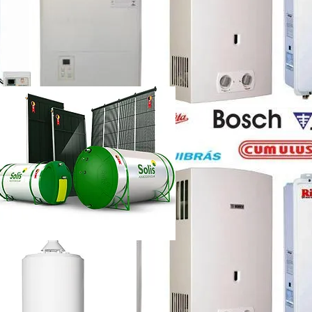
etti vazando
ência técnica
ca chuveiro lorenzetti rj
etti não esquenta muito
renzetti
ca lorenzetti lapa
a
ca chuveiro lorenzetti rj
ência técnica
quecedor a gás lorenzetti
etti manual
lorenzetti
lorenzetti 15l