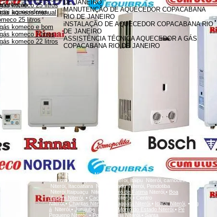
DE JANEIRO
anutenção
gás komeco 25 litros
MANUTENÇÃO DE AQUECEDOR COPACABANA
innai aquecedores
 gás komeco manual
RIO DE JANEIRO
meco 25 litros
iNSTALAÇÃO DE AQUECEDOR COPACABANA RIO
 gás komeco e bom
DE JANEIRO
gás komeco 7 litros
ASSISTÊNCIA TÉCNICA AQUECEDOR A GÁS
gás komeco 22 litros
COPACABANA RIO DE JANEIRO
A
Icaraí, Niterói,
inga
Niterói, Santa Rosa Niterói, Centro Niterói,
charitas Niterói, Fonseca Niterói, Itaipu Niterói, camboinhas
Niterói, Itacoatiara Niterói, Badu Niterói, Pendotiba
Niterói,Itaipuaçu Niterói,
Bairro de Fátima
Niterói,•
Boa
Viagem
Niterói,
•
Cachoeiras
Niterói,• Centro
Niterói,•
Charitas
Niterói,
•
Gragoatá
Niterói,
•
Icaraí
Niterói,
•
Ing
á
Niterói,•
Jurujuba
Niterói,•
Morro do Estado
Niterói,
•
Pé
Pequeno
Niterói,
•
Ponta d'Areia
Niterói,
•
Santa