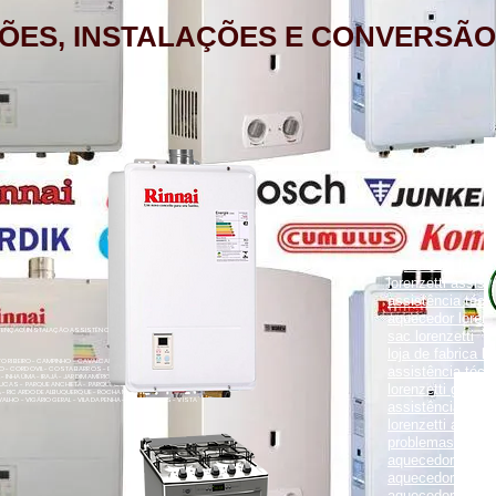
ÕES, INSTALAÇÕES E CONVERSÃO
aquecedor lorenz
lorenzetti assist
assistência técni
aquecedor lorenz
NÇÃO, INSTALAÇÃO ASSISTÊNCIA TÉCNICA RUA PORTO FELIZ 371
sac lorenzetti
loja de fabrica lo
ENTO RIBEIRO - CAMPINHO - CAVALCANTI - CASCADURA - COELHO
assistência técni
O - CORDOVIL - COSTA BARROS - ENGENHO LEAL - ENGENHO DA
- INHAÚMA - IRAJÁ - JARDIM AMÉRICA - MADUREIRA - MARECHAL
UCAS - PARQUE ANCHIETA - PARQUE COLÚMBIA - PAVUNA - PENHA
lorenzetti garanti
VA - RICARDO DE ALBUQUERQUE - ROCHA MIRANDA - TOMÁS COELHO
VALHO - VIGÁRIO GERAL - VILA DA PENHA - VILA KOSMOS - VISTA
assistência técni
lorenzetti assist
problemas com a
aquecedor lorenz
aquecedor a gás 
aquecedor a gás 