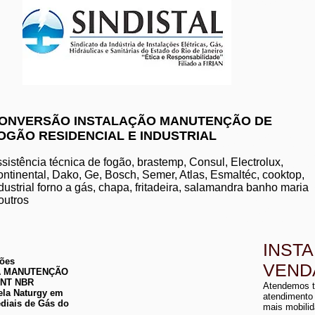
www.komeco.com.br/nite
ONVERSÃO INSTALAÇÃO MANUTENÇÃO DE
OGÃO RESIDENCIAL E INDUSTRIAL
manutenção de aquec
conserto de aquecedo
instalação de aquece
sistência técnica de fogão, brastemp, Consul, Electrolux,
conserto de aquecedor
ntinental, Dako, Ge, Bosch, Semer, Atlas, Esmaltéc, cooktop,
manutenção de aquece
dustrial forno a gás, chapa, fritadeira, salamandra banho maria
instalação de aquecedo
conserto de aquecedor
outros
manutenção aquecedor
instalação de aqueced
INST
ções
VEND
 DA MANUTENÇÃO
a
ABNT NBR
Atendemos t
a
ela Naturgy em
atendimento
diais de Gás do
mais mobilid