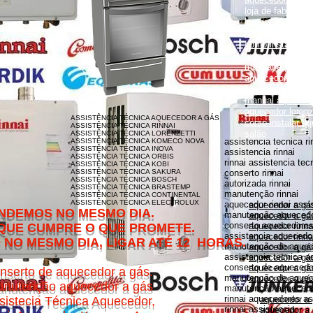
loja de fabrica lo
lorenzetti garanti
como instalar aqu
como instalar aq
monocomando
manual aquecedor
aquecedor lorenz
aquecedor lorenz
manual aquecedor
aquecedor loren
ASSISTÊNCIA TÉCNICA AQUECEDOR A GÁS
como instalar aq
ASSISTÊNCIA TÉCNICA RINNAI
salão
ASSISTÊNCIA TÉCNICA LORENZETTI
assistencia tecnica ri
ASSISTÊNCIA TÉCNICA KOMECO NOVA
ASSISTÊNCIA TÉCNICA INOVA
assistencia rinnai
ASSISTÊNCIA TÉCNICA ORBIS
rinnai assistencia tec
ASSISTÊNCIA TÉCNICA KOBI
ASSISTÊNCIA TÉCNICA SAKURA
conserto rinnai
ASSISTÊNCIA TÉCNICA BOSCH
autorizada rinnai
ASSISTÊNCIA TÉCNICA BRASTEMP
manutenção rinnai
ASSISTÊNCIA TÉCNICA CONTINENTAL
ASSISTÊNCIA TÉCNICA ELECTROLUX
aquecedor rinnai assi
aquecedor a gás
MESMO DIA.
manutenção aquecedor
aquecedor a gás
conserto aquecedores 
O QUE PROMETE.
aquecedor rinna
assistencia aquecedor
aquecedor rinnai
DIA, LIGAR ATÉ 12 HORAS.
manutenção de aquece
aquecedor a gá
assistencia tecnica a
aquecedor a gás 
conserto de aquecedor
aquecedor a gás
nserto de aquecedor a gás.
manutenção de aquece
aquecedor a gás
nutenção aquecedor a gás
manutenção aquecedor
rinnai aquecedores as
sistecia Técnica Aquecedor,
aquecedor a
rinnai assistencia
aquecedor a 