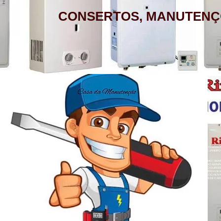
CONSERTOS, MANUTENÇ
AQUECEDOR A GÁS, CONSERTO,
MANUTENÇÃO, INSTALAÇÃO, ASSISTÊNCIA
TÉCNICA RINNAI RUA BARATA RIBEIRO 232
COPACABANA RIO DE JANEIRO
BAIRROS DE ATENDIMENTO RJ
ZONA SUL
BOTAFOGO - CATETE - COPACABANA -
AQUECEDOR A GÁS , CONSERTO, MANUTE
COSME VELHO - FLAMENGO - GÁVEA -
LOJA A HONORIO GURGEL RIO DE JANEIRO
ZONA NORTE
HUMAITÁ - IPANEMA - JARDIM BOTÂNICO -
ACARÍ - ANCHIETA - BARROS FILHO - B
NETO - COLÉGIO - COMPLEXO DO ALEMÃ
LAGOA - LARANJEIRAS - LEBLON - LEME -
RAINHA - GUADALUPE - HONÓRIO GURGEL 
HERMES - OSVALDO CRUZ - PARADA DE L
- PENHA CIRCULAR - QUINTINO BOCAIÚ
ROCINHA - SÃO CONRADO - URCA
- TURIAÇÚ - VAZ LOBO - VICENTE DE CAR
ALEGRE