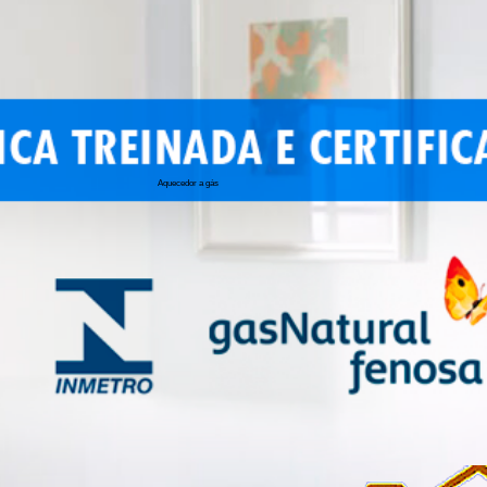
Aquecedor a gás
conserto de 
conserto de a
conserto de 
conserto de 
conserto aqu
conserto de
manutenção a
conserto de 