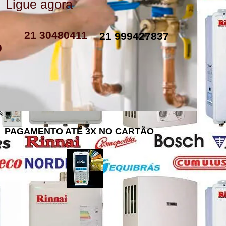
Ligue agora
como instalar resistencia de boiler
resistencia de boiler eletrico
resistencia eletrica boiler
resistencia para boiler preço
resistencia boiler komeco
21 30480411
21 999427837
0
PAGAMENTO ATÉ 3X NO CARTÃO