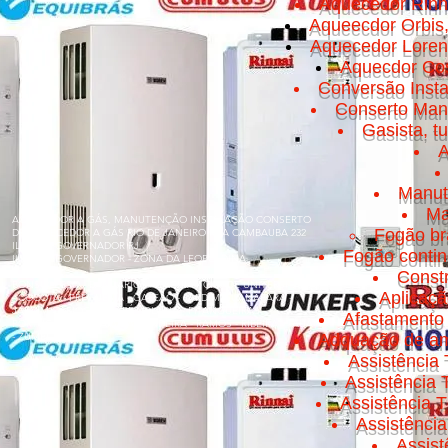
Aquecedor Rinn
Aqueecdor Orbis
Aquecedor Loren
Aquecdor Cos
Conversão Insta
Conserto Manut
Gasista, t
A
Manut
Ma
AQUECEDOR A GÁS, MANUTENÇÃO INSTALAÇÃO CONSERTO
Fogão br
DE AQUECEDOR A GÁS RIO DE JANEIRO RUA CAMBAUBA 232
ILHA DO GOVERNADOR RJ
Fogão conti
ILHA DO GOVERNADOR - ZONA DA LEOPOLDINA
Const
BONSUCESSO - BANCÁRIOS - CACUIA - CICADE UNIVERSITÁRIA
Aplicaç
- COCOTÁ - FREGUESIA - GALEÃO - JARDIM GUANABARA -
JARDIM CARIOCA - MARÉ - OLARIA - PITANGUEIRAS -
Afastamento 
PORTUGUESA - PRAIA DA BANDEIRA - RAMOS - RIBEIRA - TÁUA
- ZUMBI
Adquação de am
Assistência 
Assistência
Assistência T
Assistênci
Assis