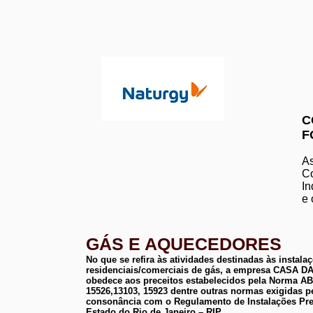
C
F
As
Co
In
e 
GÁS E AQUECEDORES
No que se refira às atividades destinadas às instala
residenciais/comerciais de gás, a empresa CASA
obedece aos preceitos estabelecidos pela Norma 
15526,13103, 15923 dentre outras normas exigidas p
consonância com o Regulamento de Instalações Pre
Estado do Rio de Janeiro – RIP