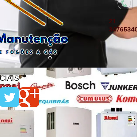
21
3476534
IAIS