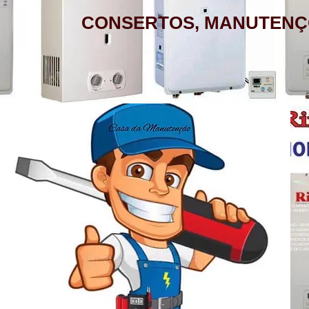
CONSERTOS, MANUTENÇ
AQUECEDOR A GÁS, CONSERTO,
MANUTENÇÃO, INSTALAÇÃO, ASSISTÊNCIA
TÉCNICA RINNAI RUA BARATA RIBEIRO 232
COPACABANA RIO DE JANEIRO
BAIRROS DE ATENDIMENTO RJ
ZONA SUL
BOTAFOGO - CATETE - COPACABANA -
AQUECEDOR A GÁS , CONSERTO, MANUTE
COSME VELHO - FLAMENGO - GÁVEA -
LOJA A HONORIO GURGEL RIO DE JANEIRO
ZONA NORTE
HUMAITÁ - IPANEMA - JARDIM BOTÂNICO -
ACARÍ - ANCHIETA - BARROS FILHO - B
NETO - COLÉGIO - COMPLEXO DO ALEMÃ
LAGOA - LARANJEIRAS - LEBLON - LEME -
RAINHA - GUADALUPE - HONÓRIO GURGEL 
HERMES - OSVALDO CRUZ - PARADA DE L
- PENHA CIRCULAR - QUINTINO BOCAIÚ
ROCINHA - SÃO CONRADO - URCA
- TURIAÇÚ - VAZ LOBO - VICENTE DE CAR
ALEGRE