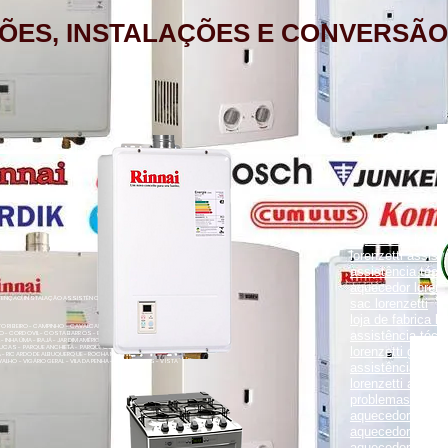
ÕES, INSTALAÇÕES E CONVERSÃO
aquecedor lorenz
lorenzetti assist
assistência técni
aquecedor lorenz
NÇÃO, INSTALAÇÃO ASSISTÊNCIA TÉCNICA RUA PORTO FELIZ 371
sac lorenzetti
loja de fabrica lo
ENTO RIBEIRO - CAMPINHO - CAVALCANTI - CASCADURA - COELHO
assistência técni
O - CORDOVIL - COSTA BARROS - ENGENHO LEAL - ENGENHO DA
- INHAÚMA - IRAJÁ - JARDIM AMÉRICA - MADUREIRA - MARECHAL
UCAS - PARQUE ANCHIETA - PARQUE COLÚMBIA - PAVUNA - PENHA
lorenzetti garanti
VA - RICARDO DE ALBUQUERQUE - ROCHA MIRANDA - TOMÁS COELHO
VALHO - VIGÁRIO GERAL - VILA DA PENHA - VILA KOSMOS - VISTA
assistência técni
lorenzetti assist
problemas com a
aquecedor lorenz
aquecedor a gás 
aquecedor a gás 