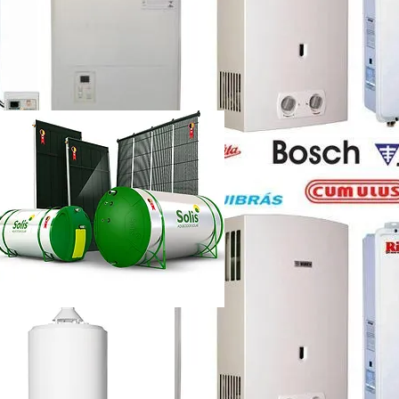
etti vazando
ência técnica
ca chuveiro lorenzetti rj
etti não esquenta muito
renzetti
ca lorenzetti lapa
a
ca chuveiro lorenzetti rj
ência técnica
quecedor a gás lorenzetti
etti manual
lorenzetti
lorenzetti 15l