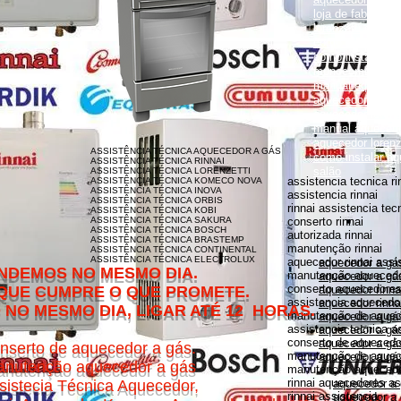
loja de fabrica lo
lorenzetti garanti
como instalar aqu
como instalar aq
monocomando
manual aquecedor
aquecedor lorenz
aquecedor lorenz
manual aquecedor
aquecedor loren
ASSISTÊNCIA TÉCNICA AQUECEDOR A GÁS
como instalar aq
ASSISTÊNCIA TÉCNICA RINNAI
salão
ASSISTÊNCIA TÉCNICA LORENZETTI
assistencia tecnica ri
ASSISTÊNCIA TÉCNICA KOMECO NOVA
ASSISTÊNCIA TÉCNICA INOVA
assistencia rinnai
ASSISTÊNCIA TÉCNICA ORBIS
rinnai assistencia tec
ASSISTÊNCIA TÉCNICA KOBI
ASSISTÊNCIA TÉCNICA SAKURA
conserto rinnai
ASSISTÊNCIA TÉCNICA BOSCH
autorizada rinnai
ASSISTÊNCIA TÉCNICA BRASTEMP
manutenção rinnai
ASSISTÊNCIA TÉCNICA CONTINENTAL
ASSISTÊNCIA TÉCNICA ELECTROLUX
aquecedor rinnai assi
aquecedor a gás
MESMO DIA.
manutenção aquecedor
aquecedor a gás
conserto aquecedores 
O QUE PROMETE.
aquecedor rinna
assistencia aquecedor
aquecedor rinnai
DIA, LIGAR ATÉ 12 HORAS.
manutenção de aquece
aquecedor a gá
assistencia tecnica a
aquecedor a gás 
conserto de aquecedor
aquecedor a gás
nserto de aquecedor a gás.
manutenção de aquece
aquecedor a gás
nutenção aquecedor a gás
manutenção aquecedor
rinnai aquecedores as
sistecia Técnica Aquecedor,
aquecedor a
rinnai assistencia
aquecedor a 