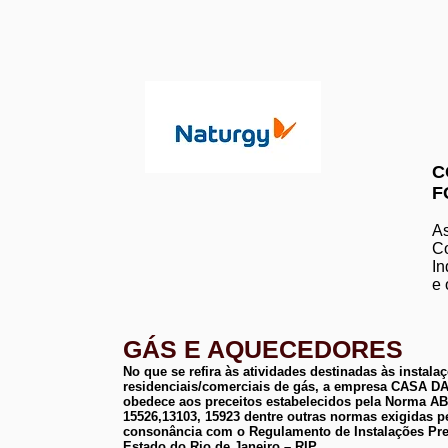
C
F
As
Co
In
e 
GÁS E AQUECEDORES
No que se refira às atividades destinadas às instala
residenciais/comerciais de gás, a empresa CASA
obedece aos preceitos estabelecidos pela Norma 
15526,13103, 15923 dentre outras normas exigidas p
consonância com o Regulamento de Instalações Pre
Estado do Rio de Janeiro – RIP