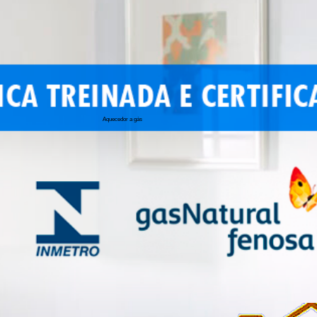
Aquecedor a gás
conserto de 
conserto de a
conserto de 
conserto de 
conserto aqu
conserto de
manutenção a
conserto de 