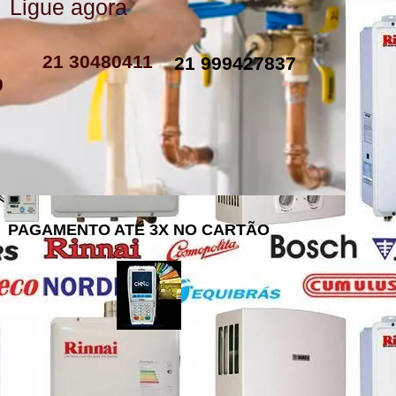
Ligue agora
como instalar resistencia de boiler
resistencia de boiler eletrico
resistencia eletrica boiler
resistencia para boiler preço
resistencia boiler komeco
21 30480411
21 999427837
0
PAGAMENTO ATÉ 3X NO CARTÃO