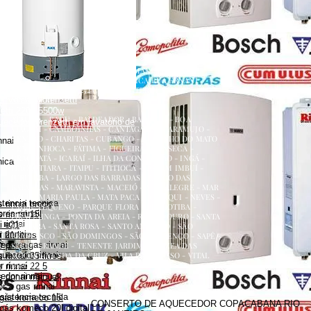
renzetti
a
ecedor versátil lorenzetti
uecedor lorenzetti em torneira
 lorenzetti
AQUECEDOR A GÁS, CONSERTO, MANUTENÇÃO,
etti 110v
INSTALAÇÃO, ASSISTÊNCIA TÉCNICA RUA ERNANI
etti água da rua
AMARAL PEIXOTO 252 CENTRO NITERÓI
 versátil lorenzetti
NITERÓI RJ
zetti 220v 5500w
ATALAIA - BADU - BALDEADOR - BARRETO - BOA
uecedor lorenzetti em lavatório de
VIAGEM - CAMBOINHAS - CANTAGALO - CARAMUJO -
CENTRO - CHARITAS - CUBANGO - ENGENHO DO MATO
nnai
- ENGENHOCA - FÁTIMA - FIGUEIRA - FONSECA -
GRAGOATÁ - ICARAÍ - ILHA DA CONCEIÇÃO - INGÁ -
nica
ITACOATIARA - ITAIPU - ITITIOCA - JARDIM IMBUÍ -
JURUJUBA - LARGO DAS BARRADAS - LARGO DAS
BATALHAS - MARAVISTA - MACEIÓ - MAR ALEGRE - MAR
AZUL - MARIA PAULA - MATA PACA - MURIQUI - NEVES -
stencia tecnica
 rinnai preço
PADRE PEQUENO - PARQUE FLORA - PENDOTIBA -
es rinnai
 rinnai 15l
PIRATININGA - PONTA DA AREIA - RIO DO OURO - SANTA
rinnai
i e21
BÁRBARA - SANTA ROSA - SANTO ANTÔNIO - SÃO
 rinnai
 21 litros
FRANCISCO - SÃO DOMINGOS - SÃO LOURENÇO - SAPÊ -
dor a gas rinnai
s preço
SERRA GRANDE - TENENTE JARDIM - VARZEA DAS
quecedor rinnai
MOÇAS - VENDA DA CRUZ - VILA PROGRESSO - VITAL
rinnai 35 litros
BRASIL
 rinnai
 rinnai 22 5
dor rinnai
 rinnai manual
 a gas rinnai
sistencia tecnica
 gás komeco 15l
CONSERTO DE AQUECEDOR COPACABANA RIO
gás komeco 20l digital