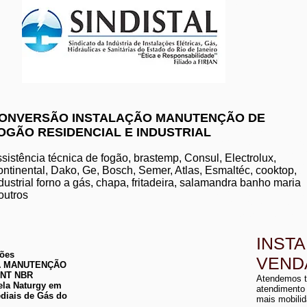
www.komeco.com.br/nite
ONVERSÃO INSTALAÇÃO MANUTENÇÃO DE
OGÃO RESIDENCIAL E INDUSTRIAL
manutenção de aquec
conserto de aquecedo
instalação de aquece
sistência técnica de fogão, brastemp, Consul, Electrolux,
conserto de aquecedor
ntinental, Dako, Ge, Bosch, Semer, Atlas, Esmaltéc, cooktop,
manutenção de aquece
dustrial forno a gás, chapa, fritadeira, salamandra banho maria
instalação de aquecedo
conserto de aquecedor
outros
manutenção aquecedor
instalação de aqueced
INST
ções
VEND
 DA MANUTENÇÃO
a
ABNT NBR
Atendemos t
a
ela Naturgy em
atendimento
diais de Gás do
mais mobilid