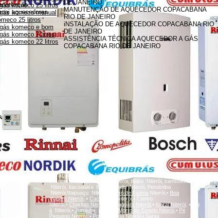
DE JANEIRO
anutenção
gás komeco 25 litros
MANUTENÇÃO DE AQUECEDOR COPACABANA
innai aquecedores
 gás komeco manual
RIO DE JANEIRO
meco 25 litros
iNSTALAÇÃO DE AQUECEDOR COPACABANA RIO
 gás komeco e bom
DE JANEIRO
gás komeco 7 litros
ASSISTÊNCIA TÉCNICA AQUECEDOR A GÁS
gás komeco 22 litros
COPACABANA RIO DE JANEIRO
A
Icaraí, Niterói,
inga
Niterói, Santa Rosa Niterói, Centro Niterói,
charitas Niterói, Fonseca Niterói, Itaipu Niterói, camboinhas
Niterói, Itacoatiara Niterói, Badu Niterói, Pendotiba
Niterói,Itaipuaçu Niterói,
Bairro de Fátima
Niterói,•
Boa
Viagem
Niterói,
•
Cachoeiras
Niterói,• Centro
Niterói,•
Charitas
Niterói,
•
Gragoatá
Niterói,
•
Icaraí
Niterói,
•
Ing
á
Niterói,•
Jurujuba
Niterói,•
Morro do Estado
Niterói,
•
Pé
Pequeno
Niterói,
•
Ponta d'Areia
Niterói,
•
Santa