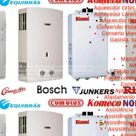
Aquecedor Rinn
Aqueecdor Orbis
Aquecedor Loren
Aquecdor Cos
Conversão Insta
Conserto Manut
Gasista, t
A
Manut
Ma
AQUECEDOR A GÁS, MANUTENÇÃO INSTALAÇÃO CONSERTO
Fogão br
DE AQUECEDOR A GÁS RIO DE JANEIRO RUA CAMBAUBA 232
ILHA DO GOVERNADOR RJ
Fogão conti
ILHA DO GOVERNADOR - ZONA DA LEOPOLDINA
Const
BONSUCESSO - BANCÁRIOS - CACUIA - CICADE UNIVERSITÁRIA
Aplicaç
- COCOTÁ - FREGUESIA - GALEÃO - JARDIM GUANABARA -
JARDIM CARIOCA - MARÉ - OLARIA - PITANGUEIRAS -
Afastamento 
PORTUGUESA - PRAIA DA BANDEIRA - RAMOS - RIBEIRA - TÁUA
- ZUMBI
Adquação de am
Assistência 
Assistência
Assistência T
Assistênci
Assis