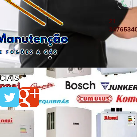
21
3476534
IAIS