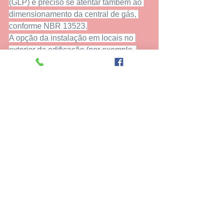
(GLP) é preciso se atentar também ao 
dimensionamento da central de gás, 
conforme NBR 13523.
A opção da instalação em locais no 
exterior da edificação (por exemplo, 
uma varanda técnica) é bastante 
válida, pois a questão de renovação de 
ar é facilmente atendida, e o acesso às 
redes hidráulica e de gás pode ser 
providenciado com mais facilidade. No 
ambiente interno, uma das alternativas 
mais utilizadas e que mais se adequa 
ao cumprimento dos requisitos é a área 
de serviço ou lavanderia.
Como fazer a instalação 
de aquecedor a gás?
Novamente referenciamos a NBR 
13103 para que a instalação do 