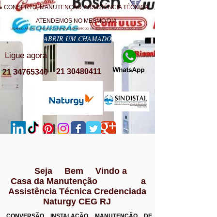
CONSERTO, MANUTENÇÃO, ASSISTÊNCIA TÉCNICA
ATENDEMOS NO MESMO DIA
LIGANDO ATE AS 12 HORAS OU MARQUE UM PERÍODO DE HORÁRIO PARA O DIA SEGUINTE
ABRIR UM CHAMADO
Ligue agora
21 30480411
21 34765340
Seja Bem Vindo a
Casa da Manutenção a
Assistência Técnica Credenciada
Naturgy CEG RJ
CONVERSÃO INSTALAÇÃO MANUTENÇÃO DE