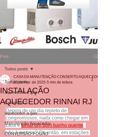
Post
Todos posts
CASA DA MANUTENÇÃO CONSERTO AQUECEDOR RINNAI
Todos posts
26 de mar. de 2025
5 min de leitura
INSTALAÇÃO
aquecedor a gás
AQUECEDOR RINNAI RJ
Categoria 2
Depois de um dia repleto de 
aquecedor a gás
compromissos, nada como chegar em 
Manutenção Aquecedor
casa e 
tomar um bom banho quente
, 
não é mesmo? Ou então, em estações 
CONVERSÃO FOGÃO