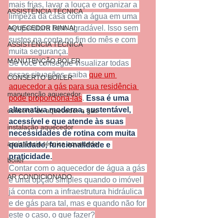
mais frias, lavar a louça e organizar a 
ASSISTÊNCIA TÉCNICA
limpeza da casa com a água em uma 
AQUECEDOR RINNAI
temperatura bem agradável. Isso sem 
sustos na conta no fim do mês e com 
ASSISTÊNCIA TÉCNICA
muita segurança.
MANUTENÇÃO BOLER
Se você consegue visualizar todas 
essas situações, saiba 
que um 
CONSERTO BOILER
aquecedor a gás para sua residência 
manutenção aquecedor
pode proporcioná-las
. 
Essa é uma 
alternativa moderna, sustentável, 
conserto de aquecedor a gás
acessível e que atende às suas 
instalação aquecedor
necessidades de rotina com muita 
assistência técnica aquecedor
qualidade, funcionalidade e 
praticidade.
boiler
Contar com o aquecedor de água a gás 
AR CONDICIONADO
é uma opção simples quando o imóvel 
já conta com a infraestrutura hidráulica 
e de gás para tal, mas e quando não for 
este o caso, o que fazer?