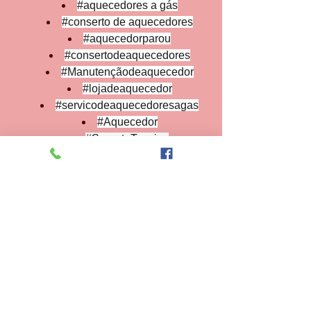
#aquecedores
 a gás
#conserto
 de aquecedores
#aquecedorparou
#consertodeaquecedores
#Manutençãodeaquecedor
#lojadeaquecedor
#servicodeaquecedoresagas
#Aquecedor
#SuporteTecnico
#assistência
 técnica
#reparodeaquecedor