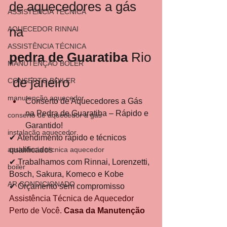
de aquecedores a gás 
ASSISTÊNCIA TÉCNICA
na 
AQUECEDOR RINNAI
ASSISTÊNCIA TÉCNICA
pedra
de
Guaratiba
 Rio
MANUTENÇÃO BOLER
 de janeiro
CONSERTO BOILER
manutenção aquecedor
Conserto de Aquecedores a Gás 
na Pedra de Guaratiba – Rápido e 
conserto de aquecedor a gás
Garantido!
instalação aquecedor
✔ Atendimento rápido e técnicos 
assistência técnica aquecedor
qualificados
✔ Trabalhamos com Rinnai, Lorenzetti, 
boiler
Bosch, Sakura, Komeco e Kobe
AR CONDICIONADO
✔ Orçamento sem compromisso
Assistência Técnica de Aquecedor 
Perto de Você. 
Casa da Manutenção