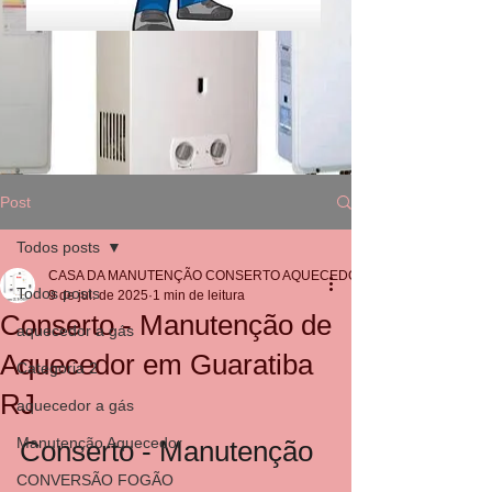
Post
Todos posts
CASA DA MANUTENÇÃO CONSERTO AQUECEDOR RINNAI
Todos posts
9 de jul. de 2025
1 min de leitura
Conserto - Manutenção de
aquecedor a gás
Aquecedor em Guaratiba
Categoria 2
RJ
aquecedor a gás
Manutenção Aquecedor
Conserto - Manutenção 
CONVERSÃO FOGÃO