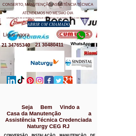
CONSERTO, MANUTENÇÃO, ASSISTÊNCIA TÉCNICA
ATENDEMOS NO MESMO DIA
LIGANDO ATE AS 12 HORAS OU MARQUE UM PERÍODO DE HORÁRIO PARA O DIA SEGUINTE
ABRIR UM CHAMADO
Ligue agora
21 30480411
21 34765340
Seja Bem Vindo a
Casa da Manutenção a
Assistência Técnica Credenciada
Naturgy CEG RJ
CONVERSÃO INSTALAÇÃO MANUTENÇÃO DE