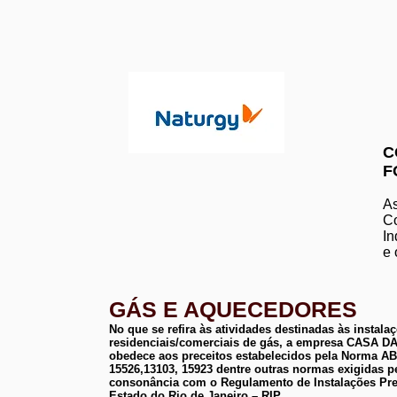
C
F
As
Co
In
e 
GÁS E AQUECEDORES
No que se refira às atividades destinadas às instala
residenciais/comerciais de gás, a empresa CASA
obedece aos preceitos estabelecidos pela Norma 
15526,13103, 15923 dentre outras normas exigidas p
consonância com o Regulamento de Instalações Pre
Estado do Rio de Janeiro – RIP