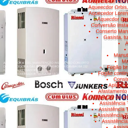
Aquecedor Rinn
Aqueecdor Orbis
Aquecedor Loren
Aquecdor Cos
Conversão Insta
Conserto Manut
Gasista, t
A
Manut
Ma
AQUECEDOR A GÁS, MANUTENÇÃO INSTALAÇÃO CONSERTO
Fogão br
DE AQUECEDOR A GÁS RIO DE JANEIRO RUA CAMBAUBA 232
ILHA DO GOVERNADOR RJ
Fogão conti
ILHA DO GOVERNADOR - ZONA DA LEOPOLDINA
Const
BONSUCESSO - BANCÁRIOS - CACUIA - CICADE UNIVERSITÁRIA
Aplicaç
- COCOTÁ - FREGUESIA - GALEÃO - JARDIM GUANABARA -
JARDIM CARIOCA - MARÉ - OLARIA - PITANGUEIRAS -
Afastamento 
PORTUGUESA - PRAIA DA BANDEIRA - RAMOS - RIBEIRA - TÁUA
- ZUMBI
Adquação de am
Assistência 
Assistência
Assistência T
Assistênci
Assis