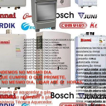
loja de fabrica lo
lorenzetti garanti
como instalar aqu
como instalar aq
monocomando
manual aquecedor
aquecedor lorenz
aquecedor lorenz
manual aquecedor
aquecedor loren
ASSISTÊNCIA TÉCNICA AQUECEDOR A GÁS
como instalar aq
ASSISTÊNCIA TÉCNICA RINNAI
salão
ASSISTÊNCIA TÉCNICA LORENZETTI
assistencia tecnica ri
ASSISTÊNCIA TÉCNICA KOMECO NOVA
ASSISTÊNCIA TÉCNICA INOVA
assistencia rinnai
ASSISTÊNCIA TÉCNICA ORBIS
rinnai assistencia tec
ASSISTÊNCIA TÉCNICA KOBI
ASSISTÊNCIA TÉCNICA SAKURA
conserto rinnai
ASSISTÊNCIA TÉCNICA BOSCH
autorizada rinnai
ASSISTÊNCIA TÉCNICA BRASTEMP
manutenção rinnai
ASSISTÊNCIA TÉCNICA CONTINENTAL
ASSISTÊNCIA TÉCNICA ELECTROLUX
aquecedor rinnai assi
aquecedor a gás
MESMO DIA.
manutenção aquecedor
aquecedor a gás
conserto aquecedores 
O QUE PROMETE.
aquecedor rinna
assistencia aquecedor
aquecedor rinnai
DIA, LIGAR ATÉ 12 HORAS.
manutenção de aquece
aquecedor a gá
assistencia tecnica a
aquecedor a gás 
conserto de aquecedor
aquecedor a gás
nserto de aquecedor a gás.
manutenção de aquece
aquecedor a gás
nutenção aquecedor a gás
manutenção aquecedor
rinnai aquecedores as
sistecia Técnica Aquecedor,
aquecedor a
rinnai assistencia
aquecedor a 