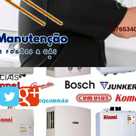
21
3476534
IAIS