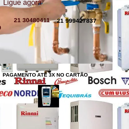
Ligue agora
como instalar resistencia de boiler
resistencia de boiler eletrico
resistencia eletrica boiler
resistencia para boiler preço
resistencia boiler komeco
21 30480411
21 999427837
0
PAGAMENTO ATÉ 3X NO CARTÃO