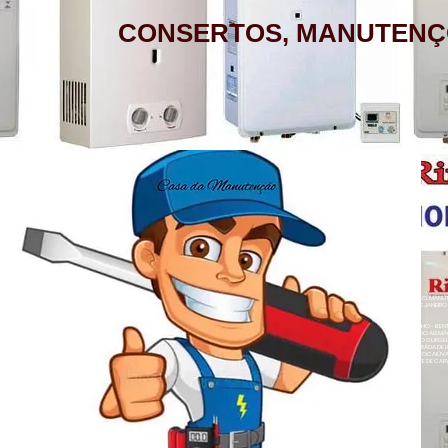
CONSERTOS, MANUTENÇ
AQUECEDOR A GÁS, CONSERTO,
MANUTENÇÃO, INSTALAÇÃO, ASSISTÊNCIA
TÉCNICA RINNAI RUA BARATA RIBEIRO 232
COPACABANA RIO DE JANEIRO
BAIRROS DE ATENDIMENTO RJ
ZONA SUL
BOTAFOGO - CATETE - COPACABANA -
AQUECEDOR A GÁS , CONSERTO, MANUTE
COSME VELHO - FLAMENGO - GÁVEA -
LOJA A HONORIO GURGEL RIO DE JANEIRO
ZONA NORTE
HUMAITÁ - IPANEMA - JARDIM BOTÂNICO -
ACARÍ - ANCHIETA - BARROS FILHO - B
NETO - COLÉGIO - COMPLEXO DO ALEMÃ
LAGOA - LARANJEIRAS - LEBLON - LEME -
RAINHA - GUADALUPE - HONÓRIO GURGEL 
HERMES - OSVALDO CRUZ - PARADA DE L
- PENHA CIRCULAR - QUINTINO BOCAIÚ
ROCINHA - SÃO CONRADO - URCA
- TURIAÇÚ - VAZ LOBO - VICENTE DE CAR
ALEGRE