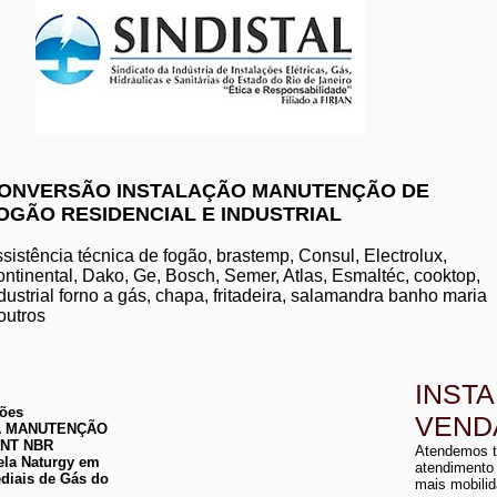
www.komeco.com.br/nite
ONVERSÃO INSTALAÇÃO MANUTENÇÃO DE
OGÃO RESIDENCIAL E INDUSTRIAL
manutenção de aquec
conserto de aquecedo
instalação de aquece
sistência técnica de fogão, brastemp, Consul, Electrolux,
conserto de aquecedor
ntinental, Dako, Ge, Bosch, Semer, Atlas, Esmaltéc, cooktop,
manutenção de aquece
dustrial forno a gás, chapa, fritadeira, salamandra banho maria
instalação de aquecedo
conserto de aquecedor
outros
manutenção aquecedor
instalação de aqueced
INST
ções
VEND
 DA MANUTENÇÃO
a
ABNT NBR
Atendemos t
a
ela Naturgy em
atendimento
diais de Gás do
mais mobilid