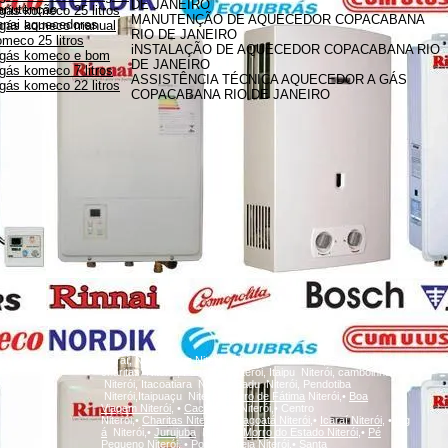
DE JANEIRO
anutenção
gás komeco 25 litros
MANUTENÇÃO DE AQUECEDOR COPACABANA
innai aquecedores
 gás komeco manual
RIO DE JANEIRO
meco 25 litros
iNSTALAÇÃO DE AQUECEDOR COPACABANA RIO
 gás komeco e bom
DE JANEIRO
gás komeco 7 litros
ASSISTÊNCIA TÉCNICA AQUECEDOR A GÁS
gás komeco 22 litros
COPACABANA RIO DE JANEIRO
A
Icaraí, Niterói,
inga
Niterói, Santa Rosa Niterói, Centro Niterói,
charitas Niterói, Fonseca Niterói, Itaipu Niterói, camboinhas
Niterói, Itacoatiara Niterói, Badu Niterói, Pendotiba
Niterói,Itaipuaçu Niterói,
Bairro de Fátima
Niterói,•
Boa
Viagem
Niterói,
•
Cachoeiras
Niterói,• Centro
Niterói,•
Charitas
Niterói,
•
Gragoatá
Niterói,
•
Icaraí
Niterói,
•
Ing
á
Niterói,•
Jurujuba
Niterói,•
Morro do Estado
Niterói,
•
Pé
Pequeno
Niterói,
•
Ponta d'Areia
Niterói,
•
Santa