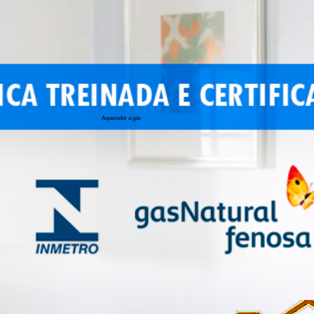
Aquecedor a gás
conserto de 
conserto de a
conserto de 
conserto de 
conserto aqu
conserto de
manutenção a
conserto de 