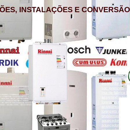
ÕES, INSTALAÇÕES E CONVERSÃO
aquecedor lorenz
lorenzetti assist
assistência técni
aquecedor lorenz
NÇÃO, INSTALAÇÃO ASSISTÊNCIA TÉCNICA RUA PORTO FELIZ 371
sac lorenzetti
loja de fabrica lo
ENTO RIBEIRO - CAMPINHO - CAVALCANTI - CASCADURA - COELHO
assistência técni
O - CORDOVIL - COSTA BARROS - ENGENHO LEAL - ENGENHO DA
- INHAÚMA - IRAJÁ - JARDIM AMÉRICA - MADUREIRA - MARECHAL
UCAS - PARQUE ANCHIETA - PARQUE COLÚMBIA - PAVUNA - PENHA
lorenzetti garanti
VA - RICARDO DE ALBUQUERQUE - ROCHA MIRANDA - TOMÁS COELHO
VALHO - VIGÁRIO GERAL - VILA DA PENHA - VILA KOSMOS - VISTA
assistência técni
lorenzetti assist
problemas com a
aquecedor lorenz
aquecedor a gás 
aquecedor a gás 