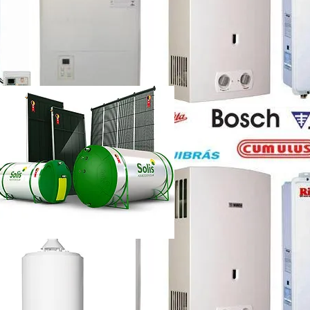
etti vazando
ência técnica
ca chuveiro lorenzetti rj
etti não esquenta muito
renzetti
ca lorenzetti lapa
a
ca chuveiro lorenzetti rj
ência técnica
quecedor a gás lorenzetti
etti manual
lorenzetti
lorenzetti 15l