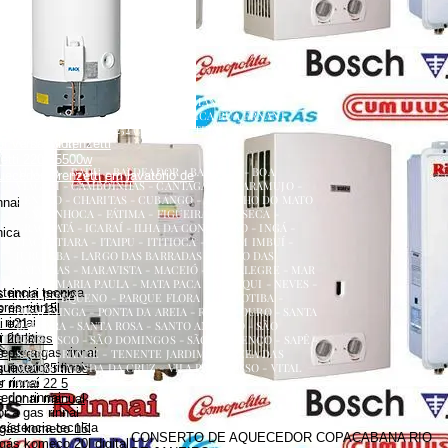
renzetti
a
ecedor versátil lorenzetti
uecedor lorenzetti em torneira
 lorenzetti
AQUECEDOR A GÁS, CONSERTO, MANUTENÇÃO,
etti 110v
INSTALAÇÃO, ASSISTÊNCIA TÉCNICA RUA ERNANI
etti água da rua
AMARAL PEIXOTO 252 CENTRO NITERÓI
 versátil lorenzetti
NITERÓI RJ
zetti 220v 5500w
ATALAIA - BADU - BALDEADOR - BARRETO - BOA
uecedor lorenzetti em lavatório de
VIAGEM - CAMBOINHAS - CANTAGALO - CARAMUJO -
CENTRO - CHARITAS - CUBANGO - ENGENHO DO MATO
nnai
- ENGENHOCA - FÁTIMA - FIGUEIRA - FONSECA -
GRAGOATÁ - ICARAÍ - ILHA DA CONCEIÇÃO - INGÁ -
nica
ITACOATIARA - ITAIPU - ITITIOCA - JARDIM IMBUÍ -
JURUJUBA - LARGO DAS BARRADAS - LARGO DAS
BATALHAS - MARAVISTA - MACEIÓ - MAR ALEGRE - MAR
AZUL - MARIA PAULA - MATA PACA - MURIQUI - NEVES -
stencia tecnica
 rinnai preço
PADRE PEQUENO - PARQUE FLORA - PENDOTIBA -
es rinnai
 rinnai 15l
PIRATININGA - PONTA DA AREIA - RIO DO OURO - SANTA
rinnai
i e21
BÁRBARA - SANTA ROSA - SANTO ANTÔNIO - SÃO
 rinnai
 21 litros
FRANCISCO - SÃO DOMINGOS - SÃO LOURENÇO - SAPÊ -
dor a gas rinnai
s preço
SERRA GRANDE - TENENTE JARDIM - VARZEA DAS
quecedor rinnai
MOÇAS - VENDA DA CRUZ - VILA PROGRESSO - VITAL
rinnai 35 litros
BRASIL
 rinnai
 rinnai 22 5
dor rinnai
 rinnai manual
 a gas rinnai
sistencia tecnica
 gás komeco 15l
CONSERTO DE AQUECEDOR COPACABANA RIO
gás komeco 20l digital