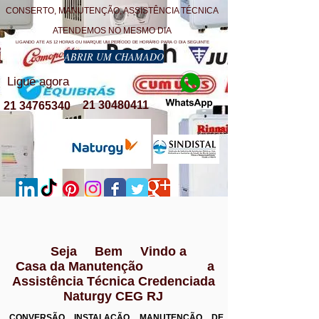
CONSERTO, MANUTENÇÃO, ASSISTÊNCIA TÉCNICA
ATENDEMOS NO MESMO DIA
LIGANDO ATE AS 12 HORAS OU MARQUE UM PERÍODO DE HORÁRIO PARA O DIA SEGUINTE
ABRIR UM CHAMADO
Ligue agora
21 30480411
21 34765340
Seja Bem Vindo a
Casa da Manutenção a
Assistência Técnica Credenciada
Naturgy CEG RJ
CONVERSÃO INSTALAÇÃO MANUTENÇÃO DE