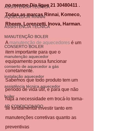
no mesmo Dia ligue 21 30480411 .
ASSISTÊNCIA TÉCNICA
Todas as marcas Rinnai, Komeco, 
AQUECEDOR RINNAI
Rheem, Lorenzetti, Inova, Harman.
ASSISTÊNCIA TÉCNICA
MANUTENÇÃO BOLER
A 
manutenção de aquecedores
 é um 
CONSERTO BOILER
item importante para que o 
manutenção aquecedor
equipamento possa funcionar 
conserto de aquecedor a gás
corretamente.
instalação aquecedor
Sabemos que todo produto tem um 
assistência técnica aquecedor
período de vida útil, e para que não 
boiler
haja a necessidade em trocá-lo torna-
AR CONDICIONADO
se fundamental investir tanto em 
manutenções corretivas quanto as 
preventivas