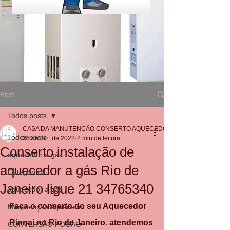
Post
Todos posts
CASA DA MANUTENÇÃO CONSERTO AQUECEDOR RINNAI
Todos posts
26 de jan. de 2022
2 min de leitura
Conserto instalação de
aquecedor a gás
aquecedor a gás Rio de
Categoria 2
Janeiro ligue 21 34765340
aquecedor a gás
Faça o conserto do seu Aquecedor 
Manutenção Aquecedor
Rinnai no Rio de Janeiro. atendemos 
CONVERSÃO FOGÃO