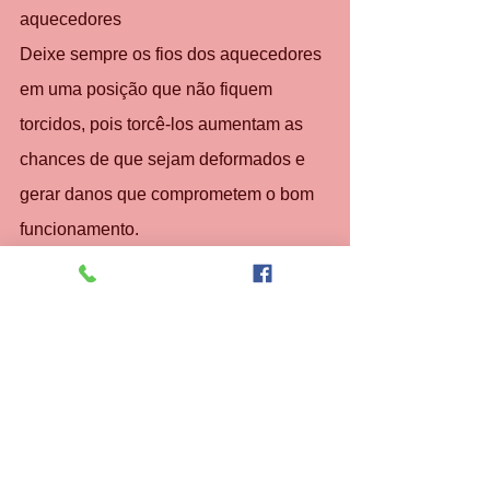
aquecedores
Deixe sempre os fios dos aquecedores 
em uma posição que não fiquem 
torcidos, pois torcê-los aumentam as 
chances de que sejam deformados e 
gerar danos que comprometem o bom 
funcionamento.
Recomendações importantes
    Limpe os filtros de entrada de água 
de 6 em 6 meses;
    Agende manutenções periódicas 
anualmente;
    Não utilize o aquecedor de água a 
gás quando houver chuva 