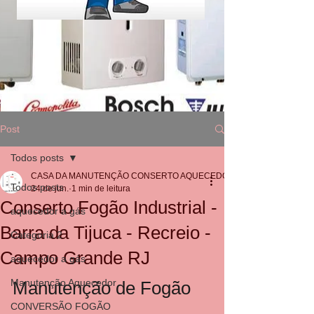
Post
Todos posts
CASA DA MANUTENÇÃO CONSERTO AQUECEDOR RINNAI
Todos posts
24 de jun.
1 min de leitura
Conserto Fogão Industrial -
aquecedor a gás
Barra da Tijuca - Recreio -
Categoria 2
Campo Grande RJ
aquecedor a gás
Manutenção Aquecedor
Manutenção de Fogão 
CONVERSÃO FOGÃO