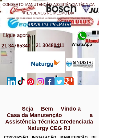
CONSERTO, MANUTENÇÃO, ASSISTÊNCIA TÉCNICA
ATENDEMOS NO MESMO DIA
LIGANDO ATE AS 12 HORAS OU MARQUE UM PERÍODO DE HORÁRIO PARA O DIA SEGUINTE
ABRIR UM CHAMADO
Ligue agora
21 30480411
21 34765340
Seja Bem Vindo a
Casa da Manutenção a
Assistência Técnica Credenciada
Naturgy CEG RJ
CONVERSÃO INSTALAÇÃO MANUTENÇÃO DE