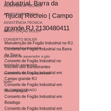
Industrial. Barra da 
ASSISTÊNCIA TÉCNICA
Tijuca| Recreio | Campo 
AQUECEDOR RINNAI
ASSISTÊNCIA TÉCNICA
grande RJ 2130480411
MANUTENÇÃO BOLER
CONSERTO BOILER
Manutenção de Fogão Industrial no RJ.
manutenção aquecedor
Conserto de Fogão Industrial na Barra 
da Tijuca
conserto de aquecedor a gás
Conserto de Fogão Industrial no 
instalação aquecedor
Recreio dos Bandeirantes
Conserto de Fogão Industrial em 
assistência técnica aquecedor
Campo grande RJ
boiler
Conserto de Fogão Industrial em 
AR CONDICIONADO
Jacarepaguá
Conserto de Fogão Industrial em 
Botafogo
Conserto de Fogão Industrial em 