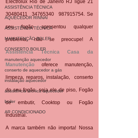
Electrolux Rio de Janeiro RJ ligue 21 
ASSISTÊNCIA TÉCNICA
30480411  34765340  987915754. Se 
AQUECEDOR RINNAI
seu fogão apresentou qualquer 
ASSISTÊNCIA TÉCNICA
MANUTENÇÃO BOLER
problema, não se preocupe! A 
CONSERTO BOILER
Assistência Técnica Casa da 
manutenção aquecedor
Manutenção 
oferece manutenção, 
conserto de aquecedor a gás
limpeza, reparos, instalação,  conserto 
instalação aquecedor
do seu fogão, seja ele de piso, Fogão 
assistência técnica aquecedor
boiler
de embutir, Cooktop ou Fogão 
AR CONDICIONADO
Industrial.
A marca também não importa! Nossa 