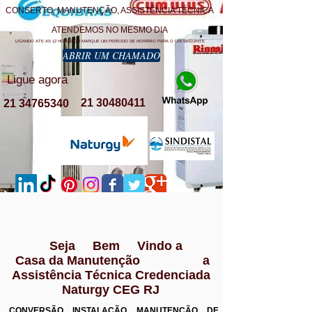
CONSERTO, MANUTENÇÃO, ASSISTÊNCIA TÉCNICA
ATENDEMOS NO MESMO DIA
LIGANDO ATE AS 12 HORAS OU MARQUE UM PERÍODO DE HORÁRIO PARA O DIA SEGUINTE
ABRIR UM CHAMADO
Ligue agora
21 30480411
21 34765340
Seja Bem Vindo a
Casa da Manutenção a
Assistência Técnica Credenciada
Naturgy CEG RJ
CONVERSÃO INSTALAÇÃO MANUTENÇÃO DE