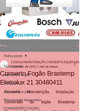
Post
Todos posts
CASA DA MANUTENÇÃO CONSERTO AQUECEDOR RINNAI
Todos posts
14 de abr. de 2022
1 min de leitura
Conserto Fogão Brastemp
aquecedor a gás
Eletrolux 21 30480411
Categoria 2
aquecedor a gás
Conserto, Manutenção, Instalação, 
Manutenção Aquecedor
conversão de fogão Brastemp 
CONVERSÃO FOGÃO