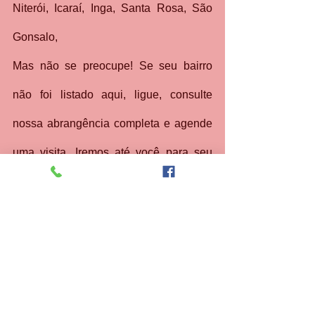
Niterói, Icaraí, Inga, Santa Rosa, São 
Gonsalo, 
Mas não se preocupe! Se seu bairro 
não foi listado aqui, ligue, consulte 
nossa abrangência completa e agende 
uma visita. Iremos até você para seu 
conforto e comodidade.
Valorize o seu tempo e dinheiro. 
Escolha quem realmente entende de 
fogões. Entre em contato através do 
telefone 21 30480411