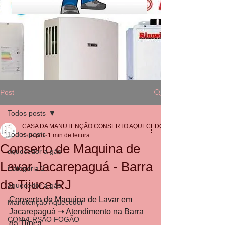
Post
Todos posts
CASA DA MANUTENÇÃO CONSERTO AQUECEDOR RINNAI
Todos posts
5 de jan.
1 min de leitura
Conserto de Maquina de
aquecedor a gás
Lavar Jacarepaguá - Barra
Categoria 2
da Tijuca RJ
aquecedor a gás
Conserto de Maquina de Lavar em 
Manutenção Aquecedor
Jacarepaguá ➝ Atendimento na Barra 
CONVERSÃO FOGÃO
da Tijuca