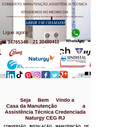
CONSERTO, MANUTENÇÃO, ASSISTÊNCIA TÉCNICA
ATENDEMOS NO MESMO DIA
LIGANDO ATE AS 12 HORAS OU MARQUE UM PERÍODO DE HORÁRIO PARA O DIA SEGUINTE
ABRIR UM CHAMADO
Ligue agora
21 30480411
21 34765340
Seja Bem Vindo a
Casa da Manutenção a
Assistência Técnica Credenciada
Naturgy CEG RJ
CONVERSÃO INSTALAÇÃO MANUTENÇÃO DE