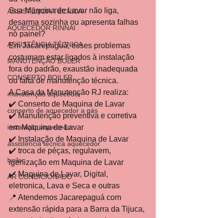
Sua Maquina de Lavar não liga, 
ASSISTÊNCIA TÉCNICA
desarma sozinha ou apresenta falhas 
AQUECEDOR RINNAI
no painel?
ASSISTÊNCIA TÉCNICA
Em Jacarepaguá, esses problemas 
costumam estar ligados à instalação 
MANUTENÇÃO BOLER
fora do padrão, exaustão inadequada 
CONSERTO BOILER
ou falta de manutenção técnica.
A Casa da Manutenção RJ realiza:
manutenção aquecedor
✔️ Conserto de Maquina de Lavar
conserto de aquecedor a gás
✔️ Manutenção preventiva e corretiva 
instalação aquecedor
em Maquina de Lavar
✔️ Instalação de Maquina de Lavar
assistência técnica aquecedor
✔️ troca de péças, regulavem, 
boiler
igenização em Maquina de Lavar
✔️ Maquina de Lavar, Digital, 
AR CONDICIONADO
eletronica, Lava e Seca e outras
📍 Atendemos Jacarepaguá com 
extensão rápida para a Barra da Tijuca, 