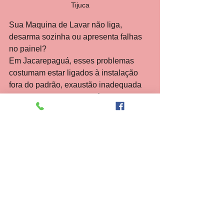
Tijuca
Sua Maquina de Lavar não liga, 
desarma sozinha ou apresenta falhas 
no painel?
Em Jacarepaguá, esses problemas 
costumam estar ligados à instalação 
fora do padrão, exaustão inadequada 
ou falta de manutenção técnica.
A Casa da Manutenção RJ realiza:
✔️ Conserto de Maquina de Lavar
✔️ Manutenção preventiva e corretiva 
em Maquina de Lavar
✔️ Instalação de Maquina de Lavar
✔️ troca de péças, regulavem, 
igenização em Maquina de Lavar
✔️ Maquina de Lavar, Digital, 
eletronica, Lava e Seca e outras
📍 Atendemos Jacarepaguá com 