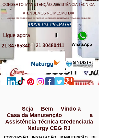
CONSERTO, MANUTENÇÃO, ASSISTÊNCIA TÉCNICA
ATENDEMOS NO MESMO DIA
LIGANDO ATE AS 12 HORAS OU MARQUE UM PERÍODO DE HORÁRIO PARA O DIA SEGUINTE
ABRIR UM CHAMADO
Ligue agora
21 30480411
21 34765340
Seja Bem Vindo a
Casa da Manutenção a
Assistência Técnica Credenciada
Naturgy CEG RJ
CONVERSÃO INSTALAÇÃO MANUTENÇÃO DE