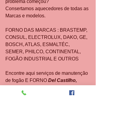
problema começou?
Consertamos aquecedores de todas as 
Marcas e modelos.
FORNO DAS MARCAS : BRASTEMP, 
CONSUL, ELECTROLUX, DAKO, GE, 
BOSCH, ATLAS, ESMALTÉC, 
SEMER, PHILCO, CONTINENTAL, 
FOGÃO INDUSTRIAL E OUTROS
Encontre aqui serviços de manutenção 
de fogão E FORNO 
Del Castilho, 
Méier e cachambi RJ 
em geral. Em 
outras palavras, pra quê procurar outro 
lugar se você já tem tudo aqui ?