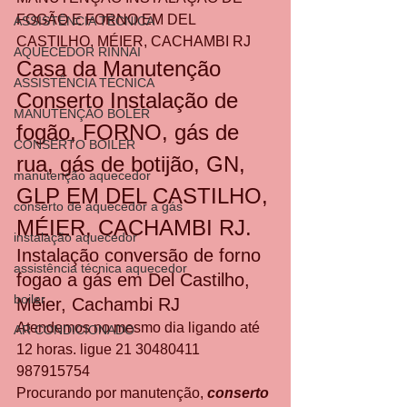
FOGÃO E FORNO EM DEL 
ASSISTÊNCIA TÉCNICA
CASTILHO, MÉIER, CACHAMBI RJ
AQUECEDOR RINNAI
Casa da Manutenção 
ASSISTÊNCIA TÉCNICA
Conserto Instalação de 
MANUTENÇÃO BOLER
fogão, FORNO, gás de 
CONSERTO BOILER
rua, gás de botijão, GN, 
manutenção aquecedor
GLP EM DEL CASTILHO, 
conserto de aquecedor a gás
MÉIER, CACHAMBI RJ.
instalação aquecedor
Instalação conversão de forno 
assistência técnica aquecedor
fogao a gás em Del Castilho, 
boiler
Méier, Cachambi RJ
Atendemos no mesmo dia ligando até 
AR CONDICIONADO
12 horas. ligue 21 30480411 
987915754
Procurando por manutenção, 
conserto 