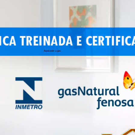
Aquecedor a gás
conserto de 
conserto de a
conserto de 
conserto de 
conserto aqu
conserto de
manutenção a
conserto de 