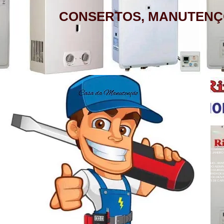
CONSERTOS, MANUTENÇ
AQUECEDOR A GÁS, CONSERTO,
MANUTENÇÃO, INSTALAÇÃO, ASSISTÊNCIA
TÉCNICA RINNAI RUA BARATA RIBEIRO 232
COPACABANA RIO DE JANEIRO
BAIRROS DE ATENDIMENTO RJ
ZONA SUL
BOTAFOGO - CATETE - COPACABANA -
AQUECEDOR A GÁS , CONSERTO, MANUTE
COSME VELHO - FLAMENGO - GÁVEA -
LOJA A HONORIO GURGEL RIO DE JANEIRO
ZONA NORTE
HUMAITÁ - IPANEMA - JARDIM BOTÂNICO -
ACARÍ - ANCHIETA - BARROS FILHO - B
NETO - COLÉGIO - COMPLEXO DO ALEMÃ
LAGOA - LARANJEIRAS - LEBLON - LEME -
RAINHA - GUADALUPE - HONÓRIO GURGEL 
HERMES - OSVALDO CRUZ - PARADA DE L
- PENHA CIRCULAR - QUINTINO BOCAIÚ
ROCINHA - SÃO CONRADO - URCA
- TURIAÇÚ - VAZ LOBO - VICENTE DE CAR
ALEGRE