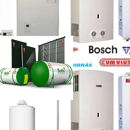
etti vazando
ência técnica
ca chuveiro lorenzetti rj
etti não esquenta muito
renzetti
ca lorenzetti lapa
a
ca chuveiro lorenzetti rj
ência técnica
quecedor a gás lorenzetti
etti manual
lorenzetti
lorenzetti 15l