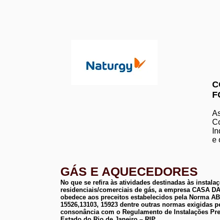
C
F
As
Co
In
e 
GÁS E AQUECEDORES
No que se refira às atividades destinadas às instala
residenciais/comerciais de gás, a empresa CASA
obedece aos preceitos estabelecidos pela Norma 
15526,13103, 15923 dentre outras normas exigidas p
consonância com o Regulamento de Instalações Pre
Estado do Rio de Janeiro – RIP