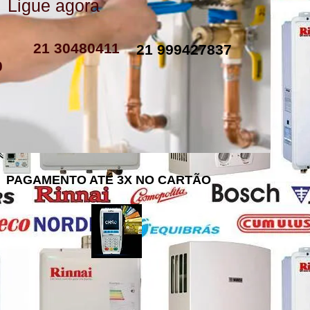
Ligue agora
como instalar resistencia de boiler
resistencia de boiler eletrico
resistencia eletrica boiler
resistencia para boiler preço
resistencia boiler komeco
21 30480411
21 999427837
0
PAGAMENTO ATÉ 3X NO CARTÃO