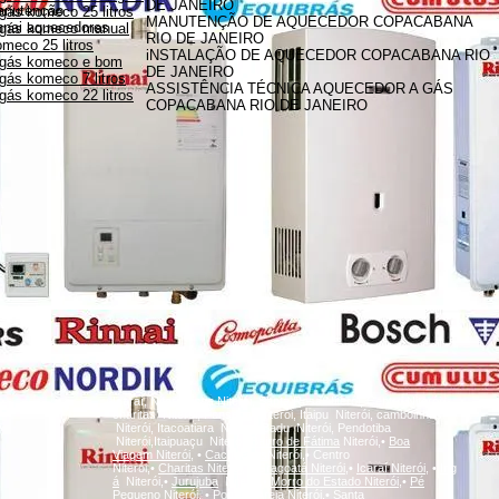
DE JANEIRO
anutenção
gás komeco 25 litros
MANUTENÇÃO DE AQUECEDOR COPACABANA
innai aquecedores
 gás komeco manual
RIO DE JANEIRO
meco 25 litros
iNSTALAÇÃO DE AQUECEDOR COPACABANA RIO
 gás komeco e bom
DE JANEIRO
gás komeco 7 litros
ASSISTÊNCIA TÉCNICA AQUECEDOR A GÁS
gás komeco 22 litros
COPACABANA RIO DE JANEIRO
A
Icaraí, Niterói,
inga
Niterói, Santa Rosa Niterói, Centro Niterói,
charitas Niterói, Fonseca Niterói, Itaipu Niterói, camboinhas
Niterói, Itacoatiara Niterói, Badu Niterói, Pendotiba
Niterói,Itaipuaçu Niterói,
Bairro de Fátima
Niterói,•
Boa
Viagem
Niterói,
•
Cachoeiras
Niterói,• Centro
Niterói,•
Charitas
Niterói,
•
Gragoatá
Niterói,
•
Icaraí
Niterói,
•
Ing
á
Niterói,•
Jurujuba
Niterói,•
Morro do Estado
Niterói,
•
Pé
Pequeno
Niterói,
•
Ponta d'Areia
Niterói,
•
Santa