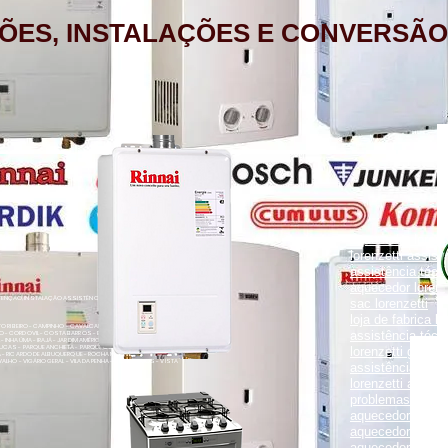
ÕES, INSTALAÇÕES E CONVERSÃO
aquecedor lorenz
lorenzetti assist
assistência técni
aquecedor lorenz
NÇÃO, INSTALAÇÃO ASSISTÊNCIA TÉCNICA RUA PORTO FELIZ 371
sac lorenzetti
loja de fabrica lo
ENTO RIBEIRO - CAMPINHO - CAVALCANTI - CASCADURA - COELHO
assistência técni
O - CORDOVIL - COSTA BARROS - ENGENHO LEAL - ENGENHO DA
- INHAÚMA - IRAJÁ - JARDIM AMÉRICA - MADUREIRA - MARECHAL
UCAS - PARQUE ANCHIETA - PARQUE COLÚMBIA - PAVUNA - PENHA
lorenzetti garanti
VA - RICARDO DE ALBUQUERQUE - ROCHA MIRANDA - TOMÁS COELHO
VALHO - VIGÁRIO GERAL - VILA DA PENHA - VILA KOSMOS - VISTA
assistência técni
lorenzetti assist
problemas com a
aquecedor lorenz
aquecedor a gás 
aquecedor a gás 