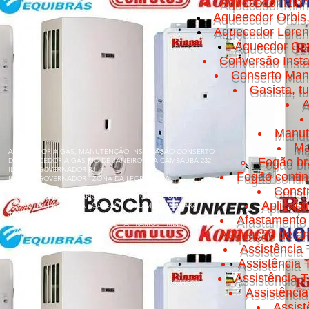
Aquecedor Rinn
Aqueecdor Orbis
Aquecedor Loren
Aquecdor Cos
Conversão Insta
Conserto Manut
Gasista, t
A
Manut
Ma
AQUECEDOR A GÁS, MANUTENÇÃO INSTALAÇÃO CONSERTO
Fogão br
DE AQUECEDOR A GÁS RIO DE JANEIRO RUA CAMBAUBA 232
ILHA DO GOVERNADOR RJ
Fogão conti
ILHA DO GOVERNADOR - ZONA DA LEOPOLDINA
Const
BONSUCESSO - BANCÁRIOS - CACUIA - CICADE UNIVERSITÁRIA
Aplicaç
- COCOTÁ - FREGUESIA - GALEÃO - JARDIM GUANABARA -
JARDIM CARIOCA - MARÉ - OLARIA - PITANGUEIRAS -
Afastamento 
PORTUGUESA - PRAIA DA BANDEIRA - RAMOS - RIBEIRA - TÁUA
- ZUMBI
Adquação de am
Assistência 
Assistência
Assistência T
Assistênci
Assis