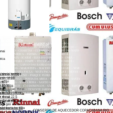
renzetti
a
ecedor versátil lorenzetti
uecedor lorenzetti em torneira
 lorenzetti
AQUECEDOR A GÁS, CONSERTO, MANUTENÇÃO,
etti 110v
INSTALAÇÃO, ASSISTÊNCIA TÉCNICA RUA ERNANI
etti água da rua
AMARAL PEIXOTO 252 CENTRO NITERÓI
 versátil lorenzetti
NITERÓI RJ
zetti 220v 5500w
ATALAIA - BADU - BALDEADOR - BARRETO - BOA
uecedor lorenzetti em lavatório de
VIAGEM - CAMBOINHAS - CANTAGALO - CARAMUJO -
CENTRO - CHARITAS - CUBANGO - ENGENHO DO MATO
nnai
- ENGENHOCA - FÁTIMA - FIGUEIRA - FONSECA -
GRAGOATÁ - ICARAÍ - ILHA DA CONCEIÇÃO - INGÁ -
nica
ITACOATIARA - ITAIPU - ITITIOCA - JARDIM IMBUÍ -
JURUJUBA - LARGO DAS BARRADAS - LARGO DAS
BATALHAS - MARAVISTA - MACEIÓ - MAR ALEGRE - MAR
AZUL - MARIA PAULA - MATA PACA - MURIQUI - NEVES -
stencia tecnica
 rinnai preço
PADRE PEQUENO - PARQUE FLORA - PENDOTIBA -
es rinnai
 rinnai 15l
PIRATININGA - PONTA DA AREIA - RIO DO OURO - SANTA
rinnai
i e21
BÁRBARA - SANTA ROSA - SANTO ANTÔNIO - SÃO
 rinnai
 21 litros
FRANCISCO - SÃO DOMINGOS - SÃO LOURENÇO - SAPÊ -
dor a gas rinnai
s preço
SERRA GRANDE - TENENTE JARDIM - VARZEA DAS
quecedor rinnai
MOÇAS - VENDA DA CRUZ - VILA PROGRESSO - VITAL
rinnai 35 litros
BRASIL
 rinnai
 rinnai 22 5
dor rinnai
 rinnai manual
 a gas rinnai
sistencia tecnica
 gás komeco 15l
CONSERTO DE AQUECEDOR COPACABANA RIO
gás komeco 20l digital