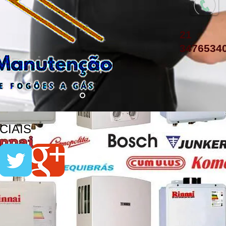
21
3476534
IAIS