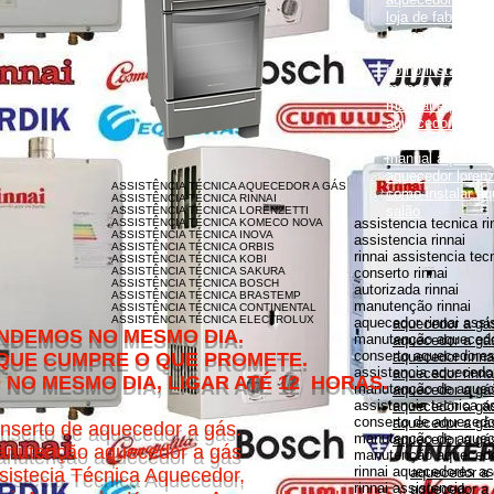
loja de fabrica lo
lorenzetti garanti
como instalar aqu
como instalar aq
monocomando
manual aquecedor
aquecedor lorenz
aquecedor lorenz
manual aquecedor
aquecedor loren
ASSISTÊNCIA TÉCNICA AQUECEDOR A GÁS
como instalar aq
ASSISTÊNCIA TÉCNICA RINNAI
salão
ASSISTÊNCIA TÉCNICA LORENZETTI
assistencia tecnica ri
ASSISTÊNCIA TÉCNICA KOMECO NOVA
ASSISTÊNCIA TÉCNICA INOVA
assistencia rinnai
ASSISTÊNCIA TÉCNICA ORBIS
rinnai assistencia tec
ASSISTÊNCIA TÉCNICA KOBI
ASSISTÊNCIA TÉCNICA SAKURA
conserto rinnai
ASSISTÊNCIA TÉCNICA BOSCH
autorizada rinnai
ASSISTÊNCIA TÉCNICA BRASTEMP
manutenção rinnai
ASSISTÊNCIA TÉCNICA CONTINENTAL
ASSISTÊNCIA TÉCNICA ELECTROLUX
aquecedor rinnai assi
aquecedor a gás
MESMO DIA.
manutenção aquecedor
aquecedor a gás
conserto aquecedores 
O QUE PROMETE.
aquecedor rinna
assistencia aquecedor
aquecedor rinnai
DIA, LIGAR ATÉ 12 HORAS.
manutenção de aquece
aquecedor a gá
assistencia tecnica a
aquecedor a gás 
conserto de aquecedor
aquecedor a gás
nserto de aquecedor a gás.
manutenção de aquece
aquecedor a gás
nutenção aquecedor a gás
manutenção aquecedor
rinnai aquecedores as
sistecia Técnica Aquecedor,
aquecedor a
rinnai assistencia
aquecedor a 