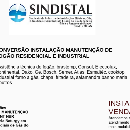
www.komeco.com.br/nite
ONVERSÃO INSTALAÇÃO MANUTENÇÃO DE
OGÃO RESIDENCIAL E INDUSTRIAL
manutenção de aquec
conserto de aquecedo
instalação de aquece
sistência técnica de fogão, brastemp, Consul, Electrolux,
conserto de aquecedor
ntinental, Dako, Ge, Bosch, Semer, Atlas, Esmaltéc, cooktop,
manutenção de aquece
dustrial forno a gás, chapa, fritadeira, salamandra banho maria
instalação de aquecedo
conserto de aquecedor
outros
manutenção aquecedor
instalação de aqueced
INST
ções
VEND
 DA MANUTENÇÃO
a
ABNT NBR
Atendemos t
a
ela Naturgy em
atendimento
diais de Gás do
mais mobilid