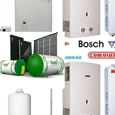
etti vazando
ência técnica
ca chuveiro lorenzetti rj
etti não esquenta muito
renzetti
ca lorenzetti lapa
a
ca chuveiro lorenzetti rj
ência técnica
quecedor a gás lorenzetti
etti manual
lorenzetti
lorenzetti 15l