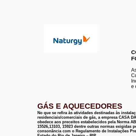
C
F
As
Co
In
e 
GÁS E AQUECEDORES
No que se refira às atividades destinadas às instala
residenciais/comerciais de gás, a empresa CASA
obedece aos preceitos estabelecidos pela Norma 
15526,13103, 15923 dentre outras normas exigidas p
consonância com o Regulamento de Instalações Pre
Estado do Rio de Janeiro – RIP