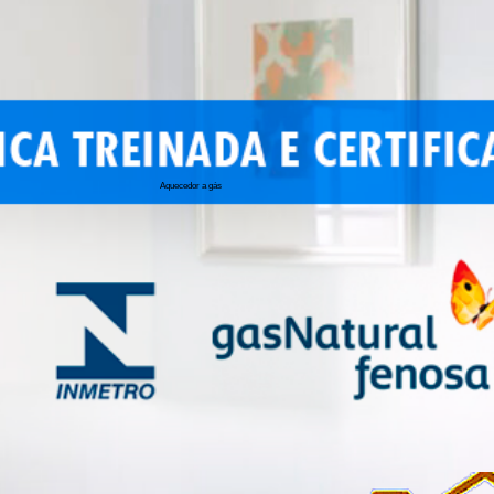
Aquecedor a gás
conserto de 
conserto de a
conserto de 
conserto de 
conserto aqu
conserto de
manutenção a
conserto de 