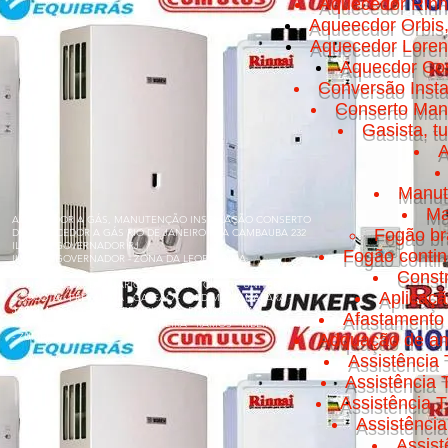
Aquecedor Rinn
Aqueecdor Orbis
Aquecedor Loren
Aquecdor Cos
Conversão Insta
Conserto Manut
Gasista, t
A
Manut
Ma
AQUECEDOR A GÁS, MANUTENÇÃO INSTALAÇÃO CONSERTO
Fogão br
DE AQUECEDOR A GÁS RIO DE JANEIRO RUA CAMBAUBA 232
ILHA DO GOVERNADOR RJ
Fogão conti
ILHA DO GOVERNADOR - ZONA DA LEOPOLDINA
Const
BONSUCESSO - BANCÁRIOS - CACUIA - CICADE UNIVERSITÁRIA
Aplicaç
- COCOTÁ - FREGUESIA - GALEÃO - JARDIM GUANABARA -
JARDIM CARIOCA - MARÉ - OLARIA - PITANGUEIRAS -
Afastamento 
PORTUGUESA - PRAIA DA BANDEIRA - RAMOS - RIBEIRA - TÁUA
- ZUMBI
Adquação de am
Assistência 
Assistência
Assistência T
Assistênci
Assis