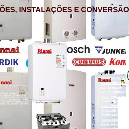
ÕES, INSTALAÇÕES E CONVERSÃO
aquecedor lorenz
lorenzetti assist
assistência técni
aquecedor lorenz
NÇÃO, INSTALAÇÃO ASSISTÊNCIA TÉCNICA RUA PORTO FELIZ 371
sac lorenzetti
loja de fabrica lo
ENTO RIBEIRO - CAMPINHO - CAVALCANTI - CASCADURA - COELHO
assistência técni
O - CORDOVIL - COSTA BARROS - ENGENHO LEAL - ENGENHO DA
- INHAÚMA - IRAJÁ - JARDIM AMÉRICA - MADUREIRA - MARECHAL
UCAS - PARQUE ANCHIETA - PARQUE COLÚMBIA - PAVUNA - PENHA
lorenzetti garanti
VA - RICARDO DE ALBUQUERQUE - ROCHA MIRANDA - TOMÁS COELHO
VALHO - VIGÁRIO GERAL - VILA DA PENHA - VILA KOSMOS - VISTA
assistência técni
lorenzetti assist
problemas com a
aquecedor lorenz
aquecedor a gás 
aquecedor a gás 