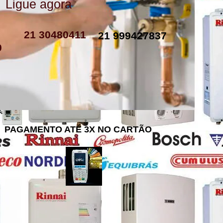
Ligue agora
como instalar resistencia de boiler
resistencia de boiler eletrico
resistencia eletrica boiler
resistencia para boiler preço
resistencia boiler komeco
21 30480411
21 999427837
0
PAGAMENTO ATÉ 3X NO CARTÃO