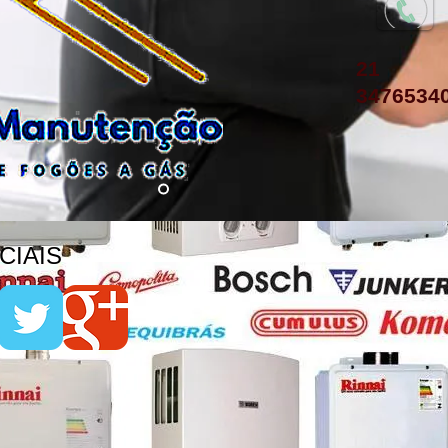
21
3476534
IAIS