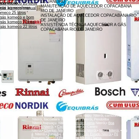
DE JANEIRO
anutenção
gás komeco 25 litros
MANUTENÇÃO DE AQUECEDOR COPACABANA
innai aquecedores
 gás komeco manual
RIO DE JANEIRO
meco 25 litros
iNSTALAÇÃO DE AQUECEDOR COPACABANA RIO
 gás komeco e bom
DE JANEIRO
gás komeco 7 litros
ASSISTÊNCIA TÉCNICA AQUECEDOR A GÁS
gás komeco 22 litros
COPACABANA RIO DE JANEIRO
A
Icaraí, Niterói,
inga
Niterói, Santa Rosa Niterói, Centro Niterói,
charitas Niterói, Fonseca Niterói, Itaipu Niterói, camboinhas
Niterói, Itacoatiara Niterói, Badu Niterói, Pendotiba
Niterói,Itaipuaçu Niterói,
Bairro de Fátima
Niterói,•
Boa
Viagem
Niterói,
•
Cachoeiras
Niterói,• Centro
Niterói,•
Charitas
Niterói,
•
Gragoatá
Niterói,
•
Icaraí
Niterói,
•
Ing
á
Niterói,•
Jurujuba
Niterói,•
Morro do Estado
Niterói,
•
Pé
Pequeno
Niterói,
•
Ponta d'Areia
Niterói,
•
Santa