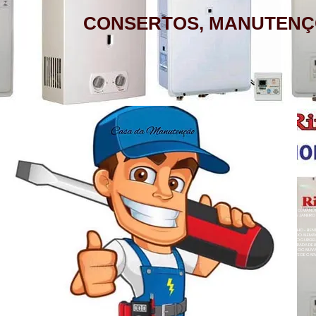
CONSERTOS, MANUTENÇ
AQUECEDOR A GÁS, CONSERTO,
MANUTENÇÃO, INSTALAÇÃO, ASSISTÊNCIA
TÉCNICA RINNAI RUA BARATA RIBEIRO 232
COPACABANA RIO DE JANEIRO
BAIRROS DE ATENDIMENTO RJ
ZONA SUL
BOTAFOGO - CATETE - COPACABANA -
AQUECEDOR A GÁS , CONSERTO, MANUTE
COSME VELHO - FLAMENGO - GÁVEA -
LOJA A HONORIO GURGEL RIO DE JANEIRO
ZONA NORTE
HUMAITÁ - IPANEMA - JARDIM BOTÂNICO -
ACARÍ - ANCHIETA - BARROS FILHO - B
NETO - COLÉGIO - COMPLEXO DO ALEMÃ
LAGOA - LARANJEIRAS - LEBLON - LEME -
RAINHA - GUADALUPE - HONÓRIO GURGEL 
HERMES - OSVALDO CRUZ - PARADA DE L
- PENHA CIRCULAR - QUINTINO BOCAIÚ
ROCINHA - SÃO CONRADO - URCA
- TURIAÇÚ - VAZ LOBO - VICENTE DE CAR
ALEGRE