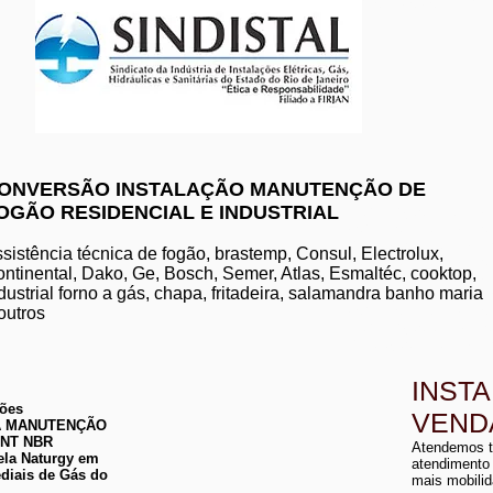
www.komeco.com.br/nite
ONVERSÃO INSTALAÇÃO MANUTENÇÃO DE
OGÃO RESIDENCIAL E INDUSTRIAL
manutenção de aquec
conserto de aquecedo
instalação de aquece
sistência técnica de fogão, brastemp, Consul, Electrolux,
conserto de aquecedor
ntinental, Dako, Ge, Bosch, Semer, Atlas, Esmaltéc, cooktop,
manutenção de aquece
dustrial forno a gás, chapa, fritadeira, salamandra banho maria
instalação de aquecedo
conserto de aquecedor
outros
manutenção aquecedor
instalação de aqueced
INST
ções
VEND
 DA MANUTENÇÃO
a
ABNT NBR
Atendemos t
a
ela Naturgy em
atendimento
diais de Gás do
mais mobilid