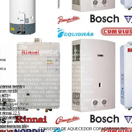
renzetti
a
ecedor versátil lorenzetti
uecedor lorenzetti em torneira
 lorenzetti
AQUECEDOR A GÁS, CONSERTO, MANUTENÇÃO,
etti 110v
INSTALAÇÃO, ASSISTÊNCIA TÉCNICA RUA ERNANI
etti água da rua
AMARAL PEIXOTO 252 CENTRO NITERÓI
 versátil lorenzetti
NITERÓI RJ
zetti 220v 5500w
ATALAIA - BADU - BALDEADOR - BARRETO - BOA
uecedor lorenzetti em lavatório de
VIAGEM - CAMBOINHAS - CANTAGALO - CARAMUJO -
CENTRO - CHARITAS - CUBANGO - ENGENHO DO MATO
nnai
- ENGENHOCA - FÁTIMA - FIGUEIRA - FONSECA -
GRAGOATÁ - ICARAÍ - ILHA DA CONCEIÇÃO - INGÁ -
nica
ITACOATIARA - ITAIPU - ITITIOCA - JARDIM IMBUÍ -
JURUJUBA - LARGO DAS BARRADAS - LARGO DAS
BATALHAS - MARAVISTA - MACEIÓ - MAR ALEGRE - MAR
AZUL - MARIA PAULA - MATA PACA - MURIQUI - NEVES -
stencia tecnica
 rinnai preço
PADRE PEQUENO - PARQUE FLORA - PENDOTIBA -
es rinnai
 rinnai 15l
PIRATININGA - PONTA DA AREIA - RIO DO OURO - SANTA
rinnai
i e21
BÁRBARA - SANTA ROSA - SANTO ANTÔNIO - SÃO
 rinnai
 21 litros
FRANCISCO - SÃO DOMINGOS - SÃO LOURENÇO - SAPÊ -
dor a gas rinnai
s preço
SERRA GRANDE - TENENTE JARDIM - VARZEA DAS
quecedor rinnai
MOÇAS - VENDA DA CRUZ - VILA PROGRESSO - VITAL
rinnai 35 litros
BRASIL
 rinnai
 rinnai 22 5
dor rinnai
 rinnai manual
 a gas rinnai
sistencia tecnica
 gás komeco 15l
CONSERTO DE AQUECEDOR COPACABANA RIO
gás komeco 20l digital