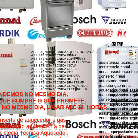
loja de fabrica lo
lorenzetti garanti
como instalar aqu
como instalar aq
monocomando
manual aquecedor
aquecedor lorenz
aquecedor lorenz
manual aquecedor
aquecedor loren
ASSISTÊNCIA TÉCNICA AQUECEDOR A GÁS
como instalar aq
ASSISTÊNCIA TÉCNICA RINNAI
salão
ASSISTÊNCIA TÉCNICA LORENZETTI
assistencia tecnica ri
ASSISTÊNCIA TÉCNICA KOMECO NOVA
ASSISTÊNCIA TÉCNICA INOVA
assistencia rinnai
ASSISTÊNCIA TÉCNICA ORBIS
rinnai assistencia tec
ASSISTÊNCIA TÉCNICA KOBI
ASSISTÊNCIA TÉCNICA SAKURA
conserto rinnai
ASSISTÊNCIA TÉCNICA BOSCH
autorizada rinnai
ASSISTÊNCIA TÉCNICA BRASTEMP
manutenção rinnai
ASSISTÊNCIA TÉCNICA CONTINENTAL
ASSISTÊNCIA TÉCNICA ELECTROLUX
aquecedor rinnai assi
aquecedor a gás
MESMO DIA.
manutenção aquecedor
aquecedor a gás
conserto aquecedores 
O QUE PROMETE.
aquecedor rinna
assistencia aquecedor
aquecedor rinnai
DIA, LIGAR ATÉ 12 HORAS.
manutenção de aquece
aquecedor a gá
assistencia tecnica a
aquecedor a gás 
conserto de aquecedor
aquecedor a gás
nserto de aquecedor a gás.
manutenção de aquece
aquecedor a gás
nutenção aquecedor a gás
manutenção aquecedor
rinnai aquecedores as
sistecia Técnica Aquecedor,
aquecedor a
rinnai assistencia
aquecedor a 