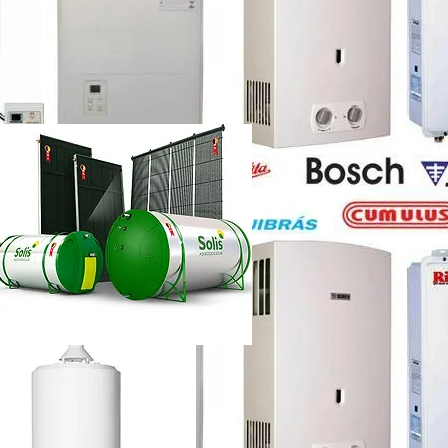
etti vazando
ência técnica
ca chuveiro lorenzetti rj
etti não esquenta muito
renzetti
ca lorenzetti lapa
a
ca chuveiro lorenzetti rj
ência técnica
quecedor a gás lorenzetti
etti manual
lorenzetti
lorenzetti 15l