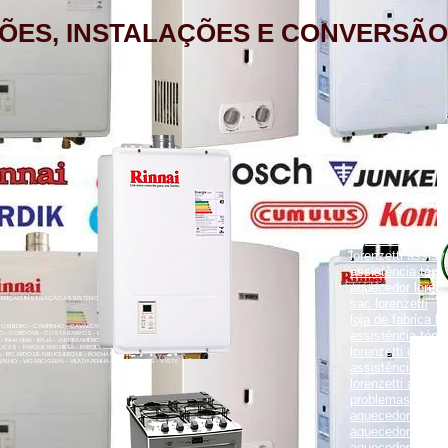
ÕES, INSTALAÇÕES E CONVERSÃO
aquecedor lorenz
lorenzetti assist
assistência técni
aquecedor lorenz
NÇÃO, INSTALAÇÃO ASSISTÊNCIA TÉCNICA RUA PORTO FELIZ 371
sac lorenzetti
loja de fabrica lo
ENTO RIBEIRO - CAMPINHO - CAVALCANTI - CASCADURA - COELHO
assistência técni
O - CORDOVIL - COSTA BARROS - ENGENHO LEAL - ENGENHO DA
- INHAÚMA - IRAJÁ - JARDIM AMÉRICA - MADUREIRA - MARECHAL
UCAS - PARQUE ANCHIETA - PARQUE COLÚMBIA - PAVUNA - PENHA
lorenzetti garanti
VA - RICARDO DE ALBUQUERQUE - ROCHA MIRANDA - TOMÁS COELHO
VALHO - VIGÁRIO GERAL - VILA DA PENHA - VILA KOSMOS - VISTA
assistência técni
lorenzetti assist
problemas com a
aquecedor lorenz
aquecedor a gás 
aquecedor a gás 