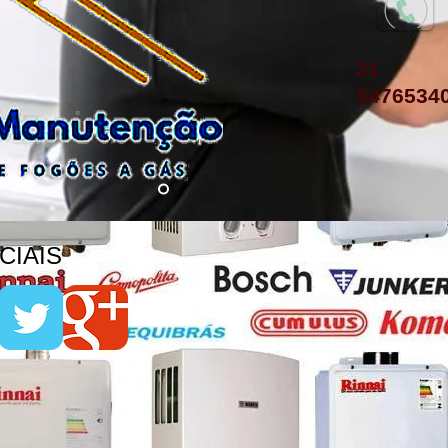
21
3476534
IAIS