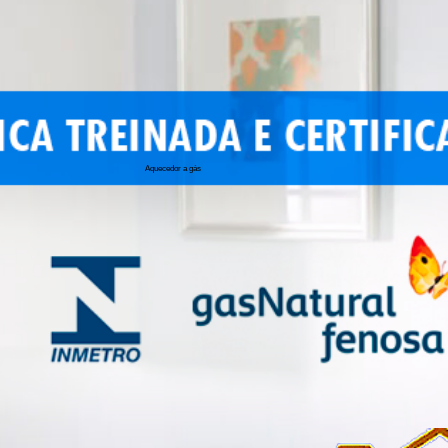
Aquecedor a gás
conserto de 
conserto de a
conserto de 
conserto de 
conserto aqu
conserto de
manutenção a
conserto de 