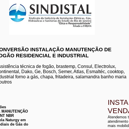
www.komeco.com.br/nite
ONVERSÃO INSTALAÇÃO MANUTENÇÃO DE
OGÃO RESIDENCIAL E INDUSTRIAL
manutenção de aquec
conserto de aquecedo
instalação de aquece
sistência técnica de fogão, brastemp, Consul, Electrolux,
conserto de aquecedor
ntinental, Dako, Ge, Bosch, Semer, Atlas, Esmaltéc, cooktop,
manutenção de aquece
dustrial forno a gás, chapa, fritadeira, salamandra banho maria
instalação de aquecedo
conserto de aquecedor
outros
manutenção aquecedor
instalação de aqueced
INST
ções
VEND
 DA MANUTENÇÃO
a
ABNT NBR
Atendemos t
a
ela Naturgy em
atendimento
diais de Gás do
mais mobilid