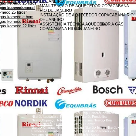
DE JANEIRO
anutenção
gás komeco 25 litros
MANUTENÇÃO DE AQUECEDOR COPACABANA
innai aquecedores
 gás komeco manual
RIO DE JANEIRO
meco 25 litros
iNSTALAÇÃO DE AQUECEDOR COPACABANA RIO
 gás komeco e bom
DE JANEIRO
gás komeco 7 litros
ASSISTÊNCIA TÉCNICA AQUECEDOR A GÁS
gás komeco 22 litros
COPACABANA RIO DE JANEIRO
A
Icaraí, Niterói,
inga
Niterói, Santa Rosa Niterói, Centro Niterói,
charitas Niterói, Fonseca Niterói, Itaipu Niterói, camboinhas
Niterói, Itacoatiara Niterói, Badu Niterói, Pendotiba
Niterói,Itaipuaçu Niterói,
Bairro de Fátima
Niterói,•
Boa
Viagem
Niterói,
•
Cachoeiras
Niterói,• Centro
Niterói,•
Charitas
Niterói,
•
Gragoatá
Niterói,
•
Icaraí
Niterói,
•
Ing
á
Niterói,•
Jurujuba
Niterói,•
Morro do Estado
Niterói,
•
Pé
Pequeno
Niterói,
•
Ponta d'Areia
Niterói,
•
Santa