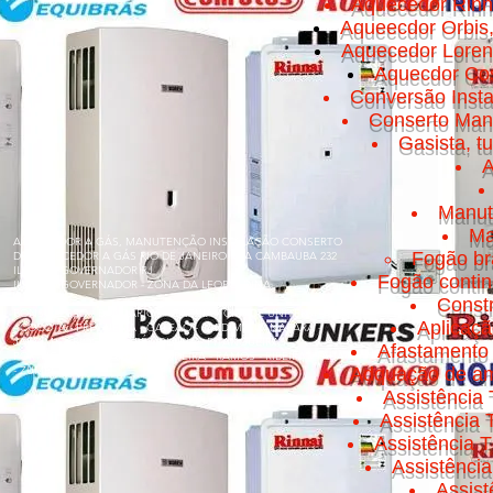
Aquecedor Rinn
Aqueecdor Orbis
Aquecedor Loren
Aquecdor Cos
Conversão Insta
Conserto Manut
Gasista, t
A
Manut
Ma
AQUECEDOR A GÁS, MANUTENÇÃO INSTALAÇÃO CONSERTO
Fogão br
DE AQUECEDOR A GÁS RIO DE JANEIRO RUA CAMBAUBA 232
ILHA DO GOVERNADOR RJ
Fogão conti
ILHA DO GOVERNADOR - ZONA DA LEOPOLDINA
Const
BONSUCESSO - BANCÁRIOS - CACUIA - CICADE UNIVERSITÁRIA
Aplicaç
- COCOTÁ - FREGUESIA - GALEÃO - JARDIM GUANABARA -
JARDIM CARIOCA - MARÉ - OLARIA - PITANGUEIRAS -
Afastamento 
PORTUGUESA - PRAIA DA BANDEIRA - RAMOS - RIBEIRA - TÁUA
- ZUMBI
Adquação de am
Assistência 
Assistência
Assistência T
Assistênci
Assis