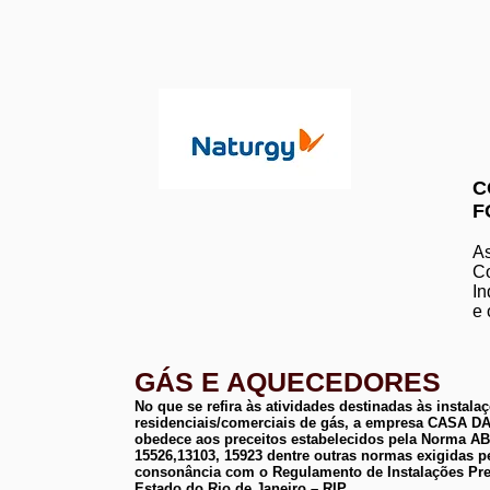
C
F
As
Co
In
e 
GÁS E AQUECEDORES
No que se refira às atividades destinadas às instala
residenciais/comerciais de gás, a empresa CASA
obedece aos preceitos estabelecidos pela Norma 
15526,13103, 15923 dentre outras normas exigidas p
consonância com o Regulamento de Instalações Pre
Estado do Rio de Janeiro – RIP