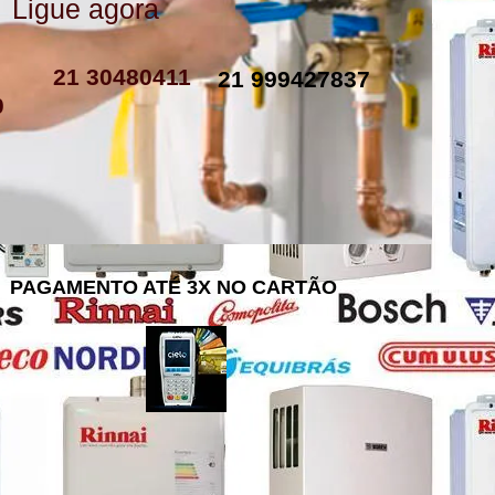
Ligue agora
como instalar resistencia de boiler
resistencia de boiler eletrico
resistencia eletrica boiler
resistencia para boiler preço
resistencia boiler komeco
21 30480411
21 999427837
0
PAGAMENTO ATÉ 3X NO CARTÃO