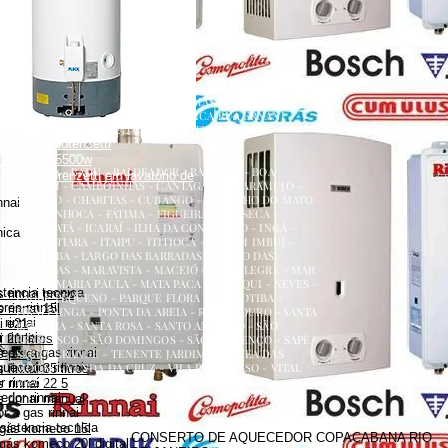
renzetti
a
ecedor versátil lorenzetti
uecedor lorenzetti em torneira
 lorenzetti
AQUECEDOR A GÁS, CONSERTO, MANUTENÇÃO,
etti 110v
INSTALAÇÃO, ASSISTÊNCIA TÉCNICA RUA ERNANI
etti água da rua
AMARAL PEIXOTO 252 CENTRO NITERÓI
 versátil lorenzetti
NITERÓI RJ
zetti 220v 5500w
ATALAIA - BADU - BALDEADOR - BARRETO - BOA
uecedor lorenzetti em lavatório de
VIAGEM - CAMBOINHAS - CANTAGALO - CARAMUJO -
CENTRO - CHARITAS - CUBANGO - ENGENHO DO MATO
nnai
- ENGENHOCA - FÁTIMA - FIGUEIRA - FONSECA -
GRAGOATÁ - ICARAÍ - ILHA DA CONCEIÇÃO - INGÁ -
nica
ITACOATIARA - ITAIPU - ITITIOCA - JARDIM IMBUÍ -
JURUJUBA - LARGO DAS BARRADAS - LARGO DAS
BATALHAS - MARAVISTA - MACEIÓ - MAR ALEGRE - MAR
AZUL - MARIA PAULA - MATA PACA - MURIQUI - NEVES -
stencia tecnica
 rinnai preço
PADRE PEQUENO - PARQUE FLORA - PENDOTIBA -
es rinnai
 rinnai 15l
PIRATININGA - PONTA DA AREIA - RIO DO OURO - SANTA
rinnai
i e21
BÁRBARA - SANTA ROSA - SANTO ANTÔNIO - SÃO
 rinnai
 21 litros
FRANCISCO - SÃO DOMINGOS - SÃO LOURENÇO - SAPÊ -
dor a gas rinnai
s preço
SERRA GRANDE - TENENTE JARDIM - VARZEA DAS
quecedor rinnai
MOÇAS - VENDA DA CRUZ - VILA PROGRESSO - VITAL
rinnai 35 litros
BRASIL
 rinnai
 rinnai 22 5
dor rinnai
 rinnai manual
 a gas rinnai
sistencia tecnica
 gás komeco 15l
CONSERTO DE AQUECEDOR COPACABANA RIO
gás komeco 20l digital