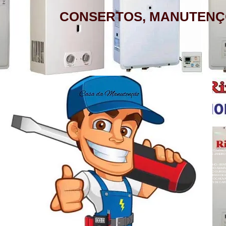
CONSERTOS, MANUTENÇ
AQUECEDOR A GÁS, CONSERTO,
MANUTENÇÃO, INSTALAÇÃO, ASSISTÊNCIA
TÉCNICA RINNAI RUA BARATA RIBEIRO 232
COPACABANA RIO DE JANEIRO
BAIRROS DE ATENDIMENTO RJ
ZONA SUL
BOTAFOGO - CATETE - COPACABANA -
AQUECEDOR A GÁS , CONSERTO, MANUTE
COSME VELHO - FLAMENGO - GÁVEA -
LOJA A HONORIO GURGEL RIO DE JANEIRO
ZONA NORTE
HUMAITÁ - IPANEMA - JARDIM BOTÂNICO -
ACARÍ - ANCHIETA - BARROS FILHO - B
NETO - COLÉGIO - COMPLEXO DO ALEMÃ
LAGOA - LARANJEIRAS - LEBLON - LEME -
RAINHA - GUADALUPE - HONÓRIO GURGEL 
HERMES - OSVALDO CRUZ - PARADA DE L
- PENHA CIRCULAR - QUINTINO BOCAIÚ
ROCINHA - SÃO CONRADO - URCA
- TURIAÇÚ - VAZ LOBO - VICENTE DE CAR
ALEGRE