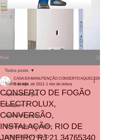
Post
Todos posts
CASA DA MANUTENÇÃO CONSERTO AQUECEDOR RINNAI
Todos posts
5 de ago. de 2021
1 min de leitura
CONSERTO DE FOGÃO
aquecedor a gás
ELECTROLUX,
Categoria 2
CONVERSÃO,
aquecedor a gás
INSTALAÇÃO, RIO DE
Manutenção Aquecedor
JANEIRO RJ 21 34765340
CONVERSÃO FOGÃO