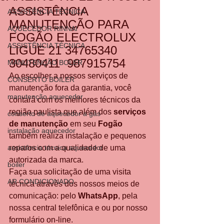
ASSISTÊNCIA 
ASSISTÊNCIA TÉCNICA
MANUTENÇÃO PARA 
AQUECEDOR RINNAI
FOGÃO ELECTROLUX 
ASSISTÊNCIA TÉCNICA
LIGUE 21 34765340  
30480411  987915754 
MANUTENÇÃO BOLER
Ao escolher a nossos serviços de 
CONSERTO BOILER
manutenção fora da garantia, você 
manutenção aquecedor
contará com os melhores técnicos da 
região paulista que além dos 
serviços 
conserto de aquecedor a gás
de manutenção
 em seu 
Fogão
instalação aquecedor
também realiza instalação e pequenos 
assistência técnica aquecedor
reparos com a qualidade de uma 
autorizada da marca.
boiler
Faça sua solicitação de uma visita 
AR CONDICIONADO
técnica através dos nossos meios de 
comunicação: pelo 
WhatsApp
, pela 
nossa central telefônica e ou por nosso 
formulário on-line.