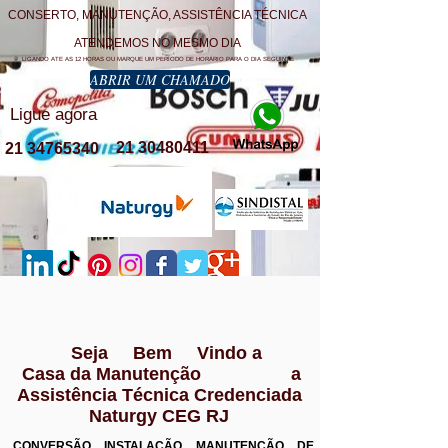
CONSERTO, MANUTENÇÃO, ASSISTÊNCIA TÉCNICA
ATENDEMOS NO MESMO DIA
LIGANDO ATE AS 12 HORAS OU MARQUE UM PERÍODO DE HORÁRIO PARA O DIA SEGUINTE
ABRIR UM CHAMADO
Ligue agora
21 30480411
21 34765340
Seja Bem Vindo a
Casa da Manutenção a
Assistência Técnica Credenciada
Naturgy CEG RJ
CONVERSÃO INSTALAÇÃO MANUTENÇÃO DE