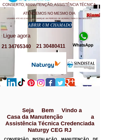
CONSERTO, MANUTENÇÃO, ASSISTÊNCIA TÉCNICA
ATENDEMOS NO MESMO DIA
LIGANDO ATE AS 12 HORAS OU MARQUE UM PERÍODO DE HORÁRIO PARA O DIA SEGUINTE
ABRIR UM CHAMADO
Ligue agora
21 30480411
21 34765340
Seja Bem Vindo a
Casa da Manutenção a
Assistência Técnica Credenciada
Naturgy CEG RJ
CONVERSÃO INSTALAÇÃO MANUTENÇÃO DE