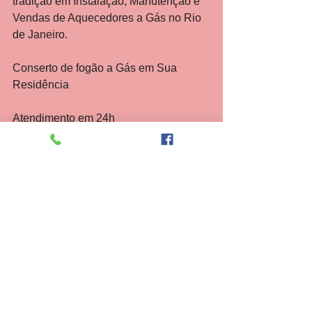
tradição em Instalação, Manutenção e 
Vendas de Aquecedores a Gás no Rio 
de Janeiro.
Conserto de fogão a Gás em Sua 
Residência
Atendimento em 24h
Conserto e Manutenção de Tubulações
Remanejamento de Ponto para fogão
Nossos técnicos são altamente 
treinados e capacitados pelos 
fabricantes.
Nossa garantia de serviços é de 6 
meses.