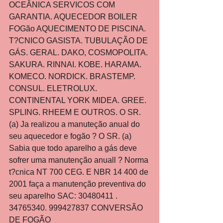
OCEÂNICA SERVICOS COM 
GARANTIA. AQUECEDOR BOILER 
FOGão AQUECIMENTO DE PISCINA. 
T?CNICO GASISTA. TUBULAÇÃO DE 
GÁS. GERAL. DAKO, COSMOPOLITA. 
SAKURA. RINNAI. KOBE. HARAMA. 
KOMECO. NORDICK. BRASTEMP. 
CONSUL. ELETROLUX. 
CONTINENTAL YORK MIDEA. GREE. 
SPLING. RHEEM E OUTROS. O SR.
(a) Ja realizou a manuteção anual do 
seu aquecedor e fogão ? O SR. (a) 
Sabia que todo aparelho a gás deve 
sofrer uma manutenção anuall ? Norma 
t?cnica NT 700 CEG. E NBR 14 400 de 
2001 faça a manutenção preventiva do 
seu aparelho SAC: 30480411 . 
34765340. 999427837 CONVERSÃO 
DE FOGÃO