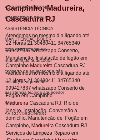
Campinho, Madureira, 
ASSISTÊNCIA TÉCNICA
Cascadura RJ
AQUECEDOR RINNAI
ASSISTÊNCIA TÉCNICA
Atendemos no mesmo dia ligando até 
MANUTENÇÃO BOLER
12 Horas 21 30480411 34765340 
CONSERTO BOILER
999427837 whatszapp Conserto, 
Manutenção, Instalação de fogão em 
manutenção aquecedor
Campinho 
Madureira 
Cascadura RJ 
conserto de aquecedor a gás
Atendemos no mesmo dia ligando até 
12 Horas 21 30480411 34765340 
instalação aquecedor
999427837 whatszapp Conserto de 
assistência técnica aquecedor
Fogão em Campinho 
boiler
Madureira
 Cascadura RJ, Rio de 
janeiro, Instalação, Conversão a 
AR CONDICIONADO
domicílio. Manutenção de  Fogão em 
Campinho, 
Madureira
 Cascadura RJ 
Serviços de Limpeza Reparo em 