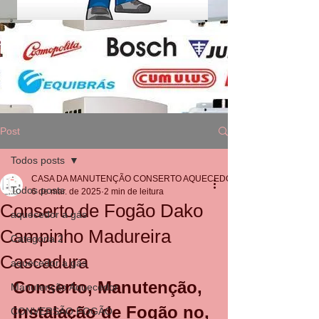
Post
Todos posts
CASA DA MANUTENÇÃO CONSERTO AQUECEDOR RINNAI
Todos posts
6 de mar. de 2025
2 min de leitura
Conserto de Fogão Dako
aquecedor a gás
Campinho Madureira
Categoria 2
Cascadura
aquecedor a gás
Conserto, Manutenção, 
Manutenção Aquecedor
Instalação de Fogão no, 
CONVERSÃO FOGÃO