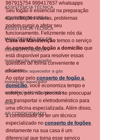
987915754 999417837 whatsapps 
ASSISTÊNCIA TÉCNICA
Seu fogão é essencial na preparação 
AQUECEDOR RINNAI
das refeições diárias, problemas 
podem surgir e afetar seu 
ASSISTÊNCIA TÉCNICA
funcionamento. Felizmente nós da 
MANUTENÇÃO BOLER
Casa da Manutenção
 temos o serviço 
de 
conserto de fogão a domicílio
 que 
CONSERTO BOILER
está disponível para resolver essas 
manutenção aquecedor
questões de forma conveniente e 
eficiente.
conserto de aquecedor a gás
Ao optar pelo 
conserto de fogão a 
instalação aquecedor
domicílio
, você economiza tempo e 
assistência técnica aquecedor
esforço, pois não precisa se preocupar 
em transportar o eletrodoméstico para 
boiler
uma oficina especializada. Além disso, 
AR CONDICIONADO
a comodidade de ter um técnico 
especializado no 
conserto de fogões
diretamente na sua casa é um 
diferencial que torna esse serviço 