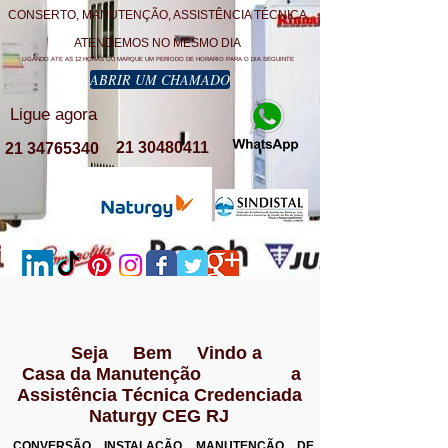
CONSERTO, MANUTENÇÃO, ASSISTÊNCIA TÉCNICA
ATENDEMOS NO MESMO DIA
LIGANDO ATE AS 12 HORAS OU MARQUE UM PERÍODO DE HORÁRIO PARA O DIA SEGUINTE
ABRIR UM CHAMADO
Ligue agora
21 30480411
21 34765340
Seja Bem Vindo a
Casa da Manutenção a
Assistência Técnica Credenciada
Naturgy CEG RJ
CONVERSÃO INSTALAÇÃO MANUTENÇÃO DE