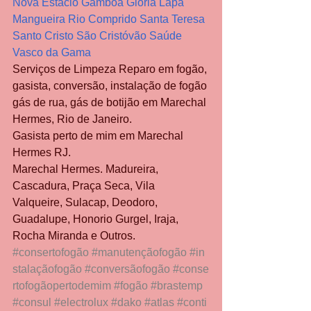
Nova Estácio Gamboa Glória Lapa 
Mangueira Rio Comprido Santa Teresa 
Santo Cristo São Cristóvão Saúde 
Vasco da Gama
Serviços de Limpeza Reparo em fogão, 
gasista, conversão, instalação de fogão 
gás de rua, gás de botijão em Marechal 
Hermes, Rio de Janeiro.
Gasista perto de mim em Marechal 
Hermes RJ.
Marechal Hermes. Madureira, 
Cascadura, Praça Seca, Vila 
Valqueire, Sulacap, Deodoro, 
Guadalupe, Honorio Gurgel, Iraja, 
Rocha Miranda e Outros.
#consertofogão
#manutençãofogão
#in
stalaçãofogão
#conversãofogão
#conse
rtofogãopertodemim
#fogão
#brastemp
#consul
#electrolux
#dako
#atlas
#conti