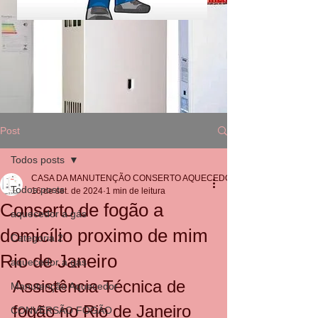
Post
Todos posts
CASA DA MANUTENÇÃO CONSERTO AQUECEDOR RINNAI
Todos posts
16 de set. de 2024
1 min de leitura
Conserto de fogão a
aquecedor a gás
domicílio proximo de mim
Categoria 2
Rio de Janeiro
aquecedor a gás
Assistência Técnica de 
Manutenção Aquecedor
fogão no Rio de Janeiro
CONVERSÃO FOGÃO