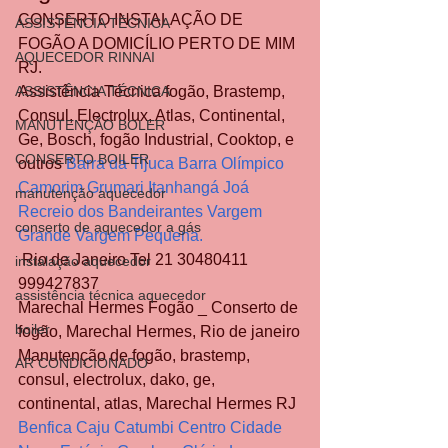
CONSERTO INSTALAÇÃO DE 
ASSISTÊNCIA TÉCNICA
FOGÃO A DOMICÍLIO PERTO DE MIM 
AQUECEDOR RINNAI
RJ.
ASSISTÊNCIA TÉCNICA
Assistência Técnica fogão, Brastemp, 
Consul, Electrolux, Atlas, Continental, 
MANUTENÇÃO BOLER
Ge, Bosch, fogão Industrial, Cooktop, e 
CONSERTO BOILER
outros 
Barra da Tijuca Barra Olímpico 
Camorim Grumari Itanhangá Joá 
manutenção aquecedor
Recreio dos Bandeirantes Vargem 
conserto de aquecedor a gás
Grande Vargem Pequena.
 Rio de Janeiro Tel 21 30480411 
instalação aquecedor
999427837
assistência técnica aquecedor
Marechal Hermes Fogão _ Conserto de 
boiler
fogão, Marechal Hermes, Rio de janeiro
Manutenção de fogão, brastemp, 
AR CONDICIONADO
consul, electrolux, dako, ge, 
continental, atlas, Marechal Hermes RJ 
Benfica Caju Catumbi Centro Cidade 