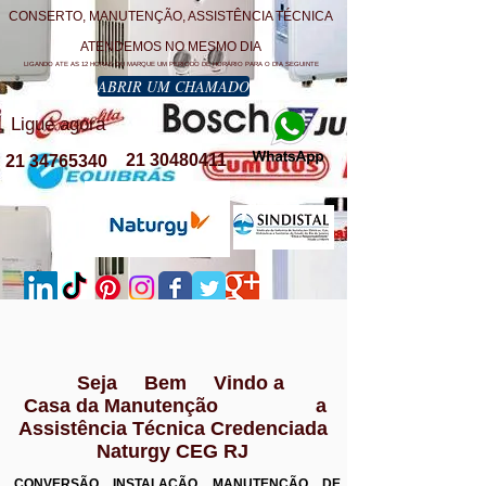
CONSERTO, MANUTENÇÃO, ASSISTÊNCIA TÉCNICA
ATENDEMOS NO MESMO DIA
LIGANDO ATE AS 12 HORAS OU MARQUE UM PERÍODO DE HORÁRIO PARA O DIA SEGUINTE
ABRIR UM CHAMADO
Ligue agora
21 30480411
21 34765340
Seja Bem Vindo a
Casa da Manutenção a
Assistência Técnica Credenciada
Naturgy CEG RJ
CONVERSÃO INSTALAÇÃO MANUTENÇÃO DE