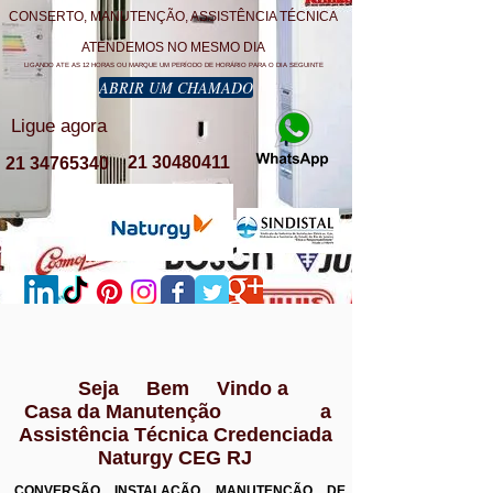
CONSERTO, MANUTENÇÃO, ASSISTÊNCIA TÉCNICA
ATENDEMOS NO MESMO DIA
LIGANDO ATE AS 12 HORAS OU MARQUE UM PERÍODO DE HORÁRIO PARA O DIA SEGUINTE
ABRIR UM CHAMADO
Ligue agora
21 30480411
21 34765340
Seja Bem Vindo a
Casa da Manutenção a
Assistência Técnica Credenciada
Naturgy CEG RJ
CONVERSÃO INSTALAÇÃO MANUTENÇÃO DE