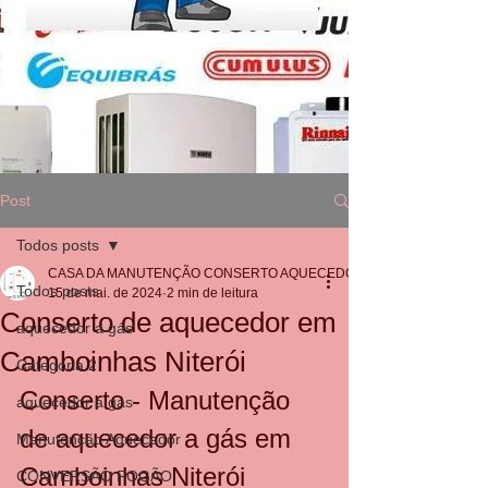
Post
Todos posts
CASA DA MANUTENÇÃO CONSERTO AQUECEDOR RINNAI
Todos posts
15 de mai. de 2024
2 min de leitura
Conserto de aquecedor em
aquecedor a gás
Camboinhas Niterói
Categoria 2
Conserto - Manutenção 
aquecedor a gás
de aquecedor a gás em 
Manutenção Aquecedor
Camboinhas Niterói
CONVERSÃO FOGÃO