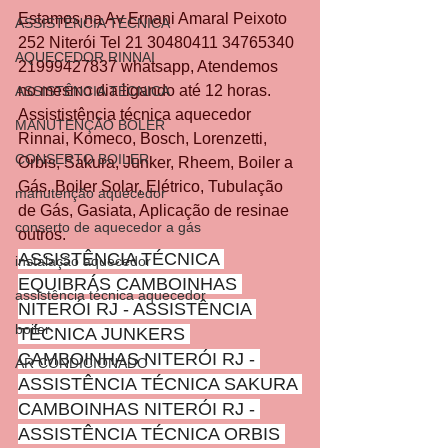
Estamos na Av Ernani Amaral Peixoto 
ASSISTÊNCIA TÉCNICA
252 Niterói Tel 21 30480411 34765340 
AQUECEDOR RINNAI
21999427837 whatsapp, Atendemos 
no mesmo dia ligando até 12 horas.
ASSISTÊNCIA TÉCNICA
Assististência técnica aquecedor 
MANUTENÇÃO BOLER
Rinnai, Komeco, Bosch, Lorenzetti, 
CONSERTO BOILER
Orbis, Sakura, Junker, Rheem, Boiler a 
Gás, Boiler Solar, Elétrico, Tubulação 
manutenção aquecedor
de Gás, Gasiata, Aplicação de resinae 
conserto de aquecedor a gás
outros.
ASSISTÊNCIA TÉCNICA 
instalação aquecedor
EQUIBRÁS CAMBOINHAS 
assistência técnica aquecedor
NITERÓI RJ - ASSISTÊNCIA 
boiler
TÉCNICA JUNKERS 
CAMBOINHAS NITERÓI RJ - 
AR CONDICIONADO
ASSISTÊNCIA TÉCNICA SAKURA 
CAMBOINHAS NITERÓI RJ - 
ASSISTÊNCIA TÉCNICA ORBIS 