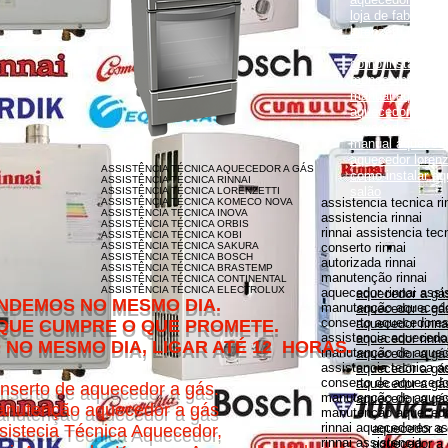
loja de fabrica lo
lorenzetti garanti
como instalar aqu
como instalar aq
monocomando
manual aquecedor
aquecedor lorenz
aquecedor lorenz
manual aquecedor
aquecedor loren
ASSISTÊNCIA TÉCNICA AQUECEDOR A GÁS
como instalar aq
ASSISTÊNCIA TÉCNICA RINNAI
salão
ASSISTÊNCIA TÉCNICA LORENZETTI
assistencia tecnica ri
ASSISTÊNCIA TÉCNICA KOMECO NOVA
ASSISTÊNCIA TÉCNICA INOVA
assistencia rinnai
ASSISTÊNCIA TÉCNICA ORBIS
rinnai assistencia tec
ASSISTÊNCIA TÉCNICA KOBI
ASSISTÊNCIA TÉCNICA SAKURA
conserto rinnai
ASSISTÊNCIA TÉCNICA BOSCH
autorizada rinnai
ASSISTÊNCIA TÉCNICA BRASTEMP
manutenção rinnai
ASSISTÊNCIA TÉCNICA CONTINENTAL
ASSISTÊNCIA TÉCNICA ELECTROLUX
aquecedor rinnai assi
aquecedor a gás
MESMO DIA.
manutenção aquecedor
aquecedor a gás
conserto aquecedores 
O QUE PROMETE.
aquecedor rinna
assistencia aquecedor
aquecedor rinnai
DIA, LIGAR ATÉ 12 HORAS.
manutenção de aquece
aquecedor a gá
assistencia tecnica a
aquecedor a gás 
conserto de aquecedor
aquecedor a gás
nserto de aquecedor a gás.
manutenção de aquece
aquecedor a gás
nutenção aquecedor a gás
manutenção aquecedor
rinnai aquecedores as
sistecia Técnica Aquecedor,
aquecedor a
rinnai assistencia
aquecedor a 