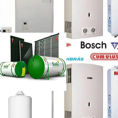
etti vazando
ência técnica
ca chuveiro lorenzetti rj
etti não esquenta muito
renzetti
ca lorenzetti lapa
a
ca chuveiro lorenzetti rj
ência técnica
quecedor a gás lorenzetti
etti manual
lorenzetti
lorenzetti 15l