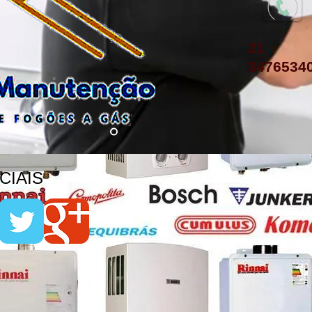
21
3476534
IAIS