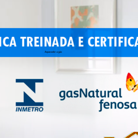
Aquecedor a gás
conserto de 
conserto de a
conserto de 
conserto de 
conserto aqu
conserto de
manutenção a
conserto de 