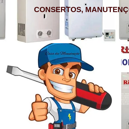
CONSERTOS, MANUTENÇ
AQUECEDOR A GÁS, CONSERTO,
MANUTENÇÃO, INSTALAÇÃO, ASSISTÊNCIA
TÉCNICA RINNAI RUA BARATA RIBEIRO 232
COPACABANA RIO DE JANEIRO
BAIRROS DE ATENDIMENTO RJ
ZONA SUL
BOTAFOGO - CATETE - COPACABANA -
AQUECEDOR A GÁS , CONSERTO, MANUTE
COSME VELHO - FLAMENGO - GÁVEA -
LOJA A HONORIO GURGEL RIO DE JANEIRO
ZONA NORTE
HUMAITÁ - IPANEMA - JARDIM BOTÂNICO -
ACARÍ - ANCHIETA - BARROS FILHO - B
NETO - COLÉGIO - COMPLEXO DO ALEMÃ
LAGOA - LARANJEIRAS - LEBLON - LEME -
RAINHA - GUADALUPE - HONÓRIO GURGEL 
HERMES - OSVALDO CRUZ - PARADA DE L
- PENHA CIRCULAR - QUINTINO BOCAIÚ
ROCINHA - SÃO CONRADO - URCA
- TURIAÇÚ - VAZ LOBO - VICENTE DE CAR
ALEGRE