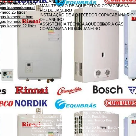
DE JANEIRO
anutenção
gás komeco 25 litros
MANUTENÇÃO DE AQUECEDOR COPACABANA
innai aquecedores
 gás komeco manual
RIO DE JANEIRO
meco 25 litros
iNSTALAÇÃO DE AQUECEDOR COPACABANA RIO
 gás komeco e bom
DE JANEIRO
gás komeco 7 litros
ASSISTÊNCIA TÉCNICA AQUECEDOR A GÁS
gás komeco 22 litros
COPACABANA RIO DE JANEIRO
A
Icaraí, Niterói,
inga
Niterói, Santa Rosa Niterói, Centro Niterói,
charitas Niterói, Fonseca Niterói, Itaipu Niterói, camboinhas
Niterói, Itacoatiara Niterói, Badu Niterói, Pendotiba
Niterói,Itaipuaçu Niterói,
Bairro de Fátima
Niterói,•
Boa
Viagem
Niterói,
•
Cachoeiras
Niterói,• Centro
Niterói,•
Charitas
Niterói,
•
Gragoatá
Niterói,
•
Icaraí
Niterói,
•
Ing
á
Niterói,•
Jurujuba
Niterói,•
Morro do Estado
Niterói,
•
Pé
Pequeno
Niterói,
•
Ponta d'Areia
Niterói,
•
Santa