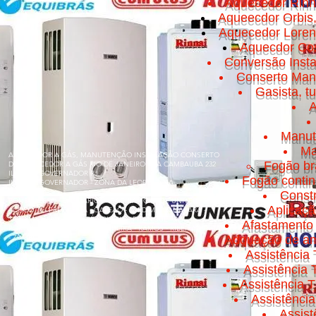
Aquecedor Rinn
Aqueecdor Orbis
Aquecedor Loren
Aquecdor Cos
Conversão Insta
Conserto Manut
Gasista, t
A
Manut
Ma
AQUECEDOR A GÁS, MANUTENÇÃO INSTALAÇÃO CONSERTO
Fogão br
DE AQUECEDOR A GÁS RIO DE JANEIRO RUA CAMBAUBA 232
ILHA DO GOVERNADOR RJ
Fogão conti
ILHA DO GOVERNADOR - ZONA DA LEOPOLDINA
Const
BONSUCESSO - BANCÁRIOS - CACUIA - CICADE UNIVERSITÁRIA
Aplicaç
- COCOTÁ - FREGUESIA - GALEÃO - JARDIM GUANABARA -
JARDIM CARIOCA - MARÉ - OLARIA - PITANGUEIRAS -
Afastamento 
PORTUGUESA - PRAIA DA BANDEIRA - RAMOS - RIBEIRA - TÁUA
- ZUMBI
Adquação de am
Assistência 
Assistência
Assistência T
Assistênci
Assis