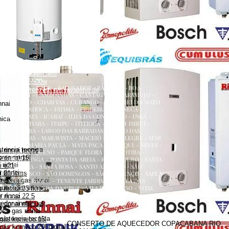
renzetti
a
ecedor versátil lorenzetti
uecedor lorenzetti em torneira
 lorenzetti
AQUECEDOR A GÁS, CONSERTO, MANUTENÇÃO,
etti 110v
INSTALAÇÃO, ASSISTÊNCIA TÉCNICA RUA ERNANI
etti água da rua
AMARAL PEIXOTO 252 CENTRO NITERÓI
 versátil lorenzetti
NITERÓI RJ
zetti 220v 5500w
ATALAIA - BADU - BALDEADOR - BARRETO - BOA
uecedor lorenzetti em lavatório de
VIAGEM - CAMBOINHAS - CANTAGALO - CARAMUJO -
CENTRO - CHARITAS - CUBANGO - ENGENHO DO MATO
nnai
- ENGENHOCA - FÁTIMA - FIGUEIRA - FONSECA -
GRAGOATÁ - ICARAÍ - ILHA DA CONCEIÇÃO - INGÁ -
nica
ITACOATIARA - ITAIPU - ITITIOCA - JARDIM IMBUÍ -
JURUJUBA - LARGO DAS BARRADAS - LARGO DAS
BATALHAS - MARAVISTA - MACEIÓ - MAR ALEGRE - MAR
AZUL - MARIA PAULA - MATA PACA - MURIQUI - NEVES -
stencia tecnica
 rinnai preço
PADRE PEQUENO - PARQUE FLORA - PENDOTIBA -
es rinnai
 rinnai 15l
PIRATININGA - PONTA DA AREIA - RIO DO OURO - SANTA
rinnai
i e21
BÁRBARA - SANTA ROSA - SANTO ANTÔNIO - SÃO
 rinnai
 21 litros
FRANCISCO - SÃO DOMINGOS - SÃO LOURENÇO - SAPÊ -
dor a gas rinnai
s preço
SERRA GRANDE - TENENTE JARDIM - VARZEA DAS
quecedor rinnai
MOÇAS - VENDA DA CRUZ - VILA PROGRESSO - VITAL
rinnai 35 litros
BRASIL
 rinnai
 rinnai 22 5
dor rinnai
 rinnai manual
 a gas rinnai
sistencia tecnica
 gás komeco 15l
CONSERTO DE AQUECEDOR COPACABANA RIO
gás komeco 20l digital