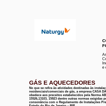
C
F
As
Co
In
e 
GÁS E AQUECEDORES
No que se refira às atividades destinadas às instala
residenciais/comerciais de gás, a empresa CASA
obedece aos preceitos estabelecidos pela Norma 
15526,13103, 15923 dentre outras normas exigidas p
consonância com o Regulamento de Instalações Pre
Estado do Rio de Janeiro – RIP