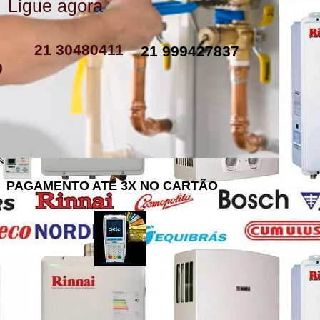
Ligue agora
como instalar resistencia de boiler
resistencia de boiler eletrico
resistencia eletrica boiler
resistencia para boiler preço
resistencia boiler komeco
21 30480411
21 999427837
0
PAGAMENTO ATÉ 3X NO CARTÃO