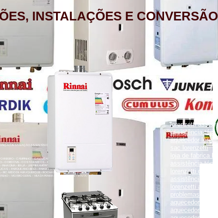
ÕES, INSTALAÇÕES E CONVERSÃO
aquecedor lorenz
lorenzetti assist
assistência técni
aquecedor lorenz
NÇÃO, INSTALAÇÃO ASSISTÊNCIA TÉCNICA RUA PORTO FELIZ 371
sac lorenzetti
loja de fabrica lo
ENTO RIBEIRO - CAMPINHO - CAVALCANTI - CASCADURA - COELHO
assistência técni
O - CORDOVIL - COSTA BARROS - ENGENHO LEAL - ENGENHO DA
- INHAÚMA - IRAJÁ - JARDIM AMÉRICA - MADUREIRA - MARECHAL
UCAS - PARQUE ANCHIETA - PARQUE COLÚMBIA - PAVUNA - PENHA
lorenzetti garanti
VA - RICARDO DE ALBUQUERQUE - ROCHA MIRANDA - TOMÁS COELHO
VALHO - VIGÁRIO GERAL - VILA DA PENHA - VILA KOSMOS - VISTA
assistência técni
lorenzetti assist
problemas com a
aquecedor lorenz
aquecedor a gás 
aquecedor a gás 