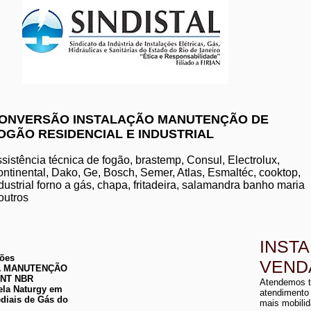
www.komeco.com.br/nite
ONVERSÃO INSTALAÇÃO MANUTENÇÃO DE
OGÃO RESIDENCIAL E INDUSTRIAL
manutenção de aquec
conserto de aquecedo
instalação de aquece
sistência técnica de fogão, brastemp, Consul, Electrolux,
conserto de aquecedor
ntinental, Dako, Ge, Bosch, Semer, Atlas, Esmaltéc, cooktop,
manutenção de aquece
dustrial forno a gás, chapa, fritadeira, salamandra banho maria
instalação de aquecedo
conserto de aquecedor
outros
manutenção aquecedor
instalação de aqueced
INST
ções
VEND
 DA MANUTENÇÃO
a
ABNT NBR
Atendemos t
a
ela Naturgy em
atendimento
diais de Gás do
mais mobilid