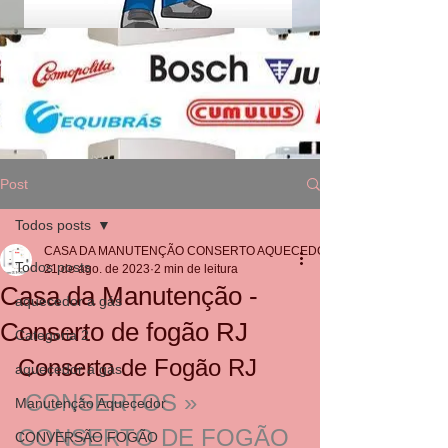
Post
Todos posts
CASA DA MANUTENÇÃO CONSERTO AQUECEDOR RINNAI
Todos posts
21 de ago. de 2023
2 min de leitura
Casa da Manutenção -
aquecedor a gás
Conserto de fogão RJ
Categoria 2
Conserto de Fogão RJ
aquecedor a gás
CONSERTOS » 
Manutenção Aquecedor
CONSERTO DE FOGÃO 
CONVERSÃO FOGÃO