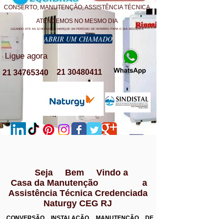
CONSERTO, MANUTENÇÃO, ASSISTÊNCIA TÉCNICA
ATENDEMOS NO MESMO DIA
LIGANDO ATE AS 12 HORAS OU MARQUE UM PERÍODO DE HORÁRIO PARA O DIA SEGUINTE
ABRIR UM CHAMADO
Ligue agora
21 30480411
21 34765340
Seja Bem Vindo a
Casa da Manutenção a
Assistência Técnica Credenciada
Naturgy CEG RJ
CONVERSÃO INSTALAÇÃO MANUTENÇÃO DE