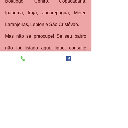
Botafogo, Centro, Copacabana, 
Ipanema, Irajá, Jacarepaguá, Méier, 
Laranjeiras, Leblon e São Cristóvão.
Mas não se preocupe! Se seu bairro 
não foi listado aqui, ligue, consulte 
nossa abrangência completa e agende 
uma visita. Iremos até você para seu 
conforto e comodidade.
Valorize o seu tempo e dinheiro. 
Escolha quem realmente entende de 
fogões. Entre em contato através do 