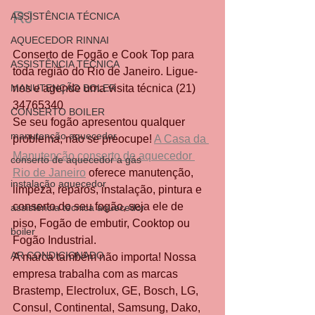
RJ
ASSISTÊNCIA TÉCNICA
AQUECEDOR RINNAI
Conserto de Fogão e Cook Top para 
ASSISTÊNCIA TÉCNICA
toda região do Rio de Janeiro. Ligue-
MANUTENÇÃO BOLER
nos e agende uma visita técnica (21) 
34765340
CONSERTO BOILER
Se seu fogão apresentou qualquer 
manutenção aquecedor
problema, não se preocupe! 
A Casa da 
Manutenção conserto de aquecedor 
conserto de aquecedor a gás
Rio de Janeiro
 oferece manutenção, 
instalação aquecedor
limpeza, reparos, instalação, pintura e 
conserto do seu fogão, seja ele de 
assistência técnica aquecedor
piso, Fogão de embutir, Cooktop ou 
boiler
Fogão Industrial.
AR CONDICIONADO
A marca também não importa! Nossa 
empresa trabalha com as marcas 
Brastemp, Electrolux, GE, Bosch, LG, 
Consul, Continental, Samsung, Dako, 