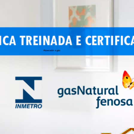
Aquecedor a gás
conserto de 
conserto de a
conserto de 
conserto de 
conserto aqu
conserto de
manutenção a
conserto de 