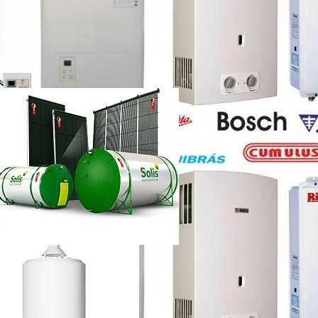
etti vazando
ência técnica
ca chuveiro lorenzetti rj
etti não esquenta muito
renzetti
ca lorenzetti lapa
a
ca chuveiro lorenzetti rj
ência técnica
quecedor a gás lorenzetti
etti manual
lorenzetti
lorenzetti 15l