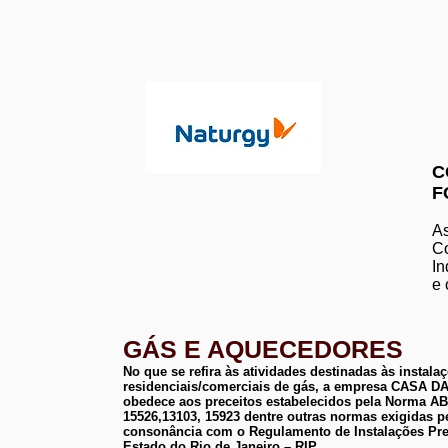
C
F
As
Co
In
e 
GÁS E AQUECEDORES
No que se refira às atividades destinadas às instala
residenciais/comerciais de gás, a empresa CASA
obedece aos preceitos estabelecidos pela Norma 
15526,13103, 15923 dentre outras normas exigidas p
consonância com o Regulamento de Instalações Pre
Estado do Rio de Janeiro – RIP