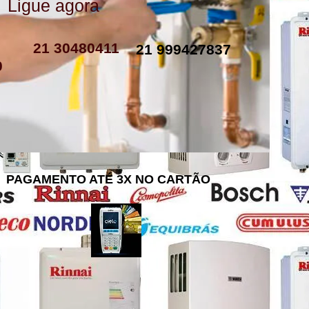
Ligue agora
como instalar resistencia de boiler
resistencia de boiler eletrico
resistencia eletrica boiler
resistencia para boiler preço
resistencia boiler komeco
21 30480411
21 999427837
0
PAGAMENTO ATÉ 3X NO CARTÃO