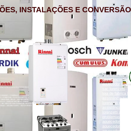
ÕES, INSTALAÇÕES E CONVERSÃO
aquecedor lorenz
lorenzetti assist
assistência técni
aquecedor lorenz
NÇÃO, INSTALAÇÃO ASSISTÊNCIA TÉCNICA RUA PORTO FELIZ 371
sac lorenzetti
loja de fabrica lo
ENTO RIBEIRO - CAMPINHO - CAVALCANTI - CASCADURA - COELHO
assistência técni
O - CORDOVIL - COSTA BARROS - ENGENHO LEAL - ENGENHO DA
- INHAÚMA - IRAJÁ - JARDIM AMÉRICA - MADUREIRA - MARECHAL
UCAS - PARQUE ANCHIETA - PARQUE COLÚMBIA - PAVUNA - PENHA
lorenzetti garanti
VA - RICARDO DE ALBUQUERQUE - ROCHA MIRANDA - TOMÁS COELHO
VALHO - VIGÁRIO GERAL - VILA DA PENHA - VILA KOSMOS - VISTA
assistência técni
lorenzetti assist
problemas com a
aquecedor lorenz
aquecedor a gás 
aquecedor a gás 