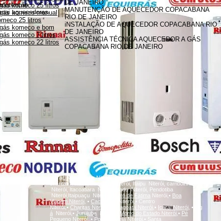
DE JANEIRO
anutenção
gás komeco 25 litros
MANUTENÇÃO DE AQUECEDOR COPACABANA
innai aquecedores
 gás komeco manual
RIO DE JANEIRO
meco 25 litros
iNSTALAÇÃO DE AQUECEDOR COPACABANA RIO
 gás komeco e bom
DE JANEIRO
gás komeco 7 litros
ASSISTÊNCIA TÉCNICA AQUECEDOR A GÁS
gás komeco 22 litros
COPACABANA RIO DE JANEIRO
A
Icaraí, Niterói,
inga
Niterói, Santa Rosa Niterói, Centro Niterói,
charitas Niterói, Fonseca Niterói, Itaipu Niterói, camboinhas
Niterói, Itacoatiara Niterói, Badu Niterói, Pendotiba
Niterói,Itaipuaçu Niterói,
Bairro de Fátima
Niterói,•
Boa
Viagem
Niterói,
•
Cachoeiras
Niterói,• Centro
Niterói,•
Charitas
Niterói,
•
Gragoatá
Niterói,
•
Icaraí
Niterói,
•
Ing
á
Niterói,•
Jurujuba
Niterói,•
Morro do Estado
Niterói,
•
Pé
Pequeno
Niterói,
•
Ponta d'Areia
Niterói,
•
Santa