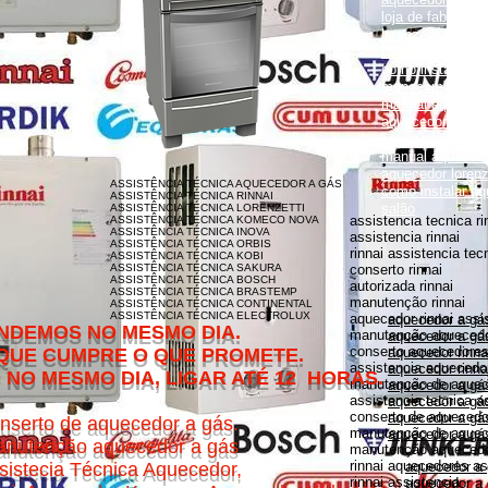
loja de fabrica lo
lorenzetti garanti
como instalar aqu
como instalar aq
monocomando
manual aquecedor
aquecedor lorenz
aquecedor lorenz
manual aquecedor
aquecedor loren
ASSISTÊNCIA TÉCNICA AQUECEDOR A GÁS
como instalar aq
ASSISTÊNCIA TÉCNICA RINNAI
salão
ASSISTÊNCIA TÉCNICA LORENZETTI
assistencia tecnica ri
ASSISTÊNCIA TÉCNICA KOMECO NOVA
ASSISTÊNCIA TÉCNICA INOVA
assistencia rinnai
ASSISTÊNCIA TÉCNICA ORBIS
rinnai assistencia tec
ASSISTÊNCIA TÉCNICA KOBI
ASSISTÊNCIA TÉCNICA SAKURA
conserto rinnai
ASSISTÊNCIA TÉCNICA BOSCH
autorizada rinnai
ASSISTÊNCIA TÉCNICA BRASTEMP
manutenção rinnai
ASSISTÊNCIA TÉCNICA CONTINENTAL
ASSISTÊNCIA TÉCNICA ELECTROLUX
aquecedor rinnai assi
aquecedor a gás
MESMO DIA.
manutenção aquecedor
aquecedor a gás
conserto aquecedores 
O QUE PROMETE.
aquecedor rinna
assistencia aquecedor
aquecedor rinnai
DIA, LIGAR ATÉ 12 HORAS.
manutenção de aquece
aquecedor a gá
assistencia tecnica a
aquecedor a gás 
conserto de aquecedor
aquecedor a gás
nserto de aquecedor a gás.
manutenção de aquece
aquecedor a gás
nutenção aquecedor a gás
manutenção aquecedor
rinnai aquecedores as
sistecia Técnica Aquecedor,
aquecedor a
rinnai assistencia
aquecedor a 