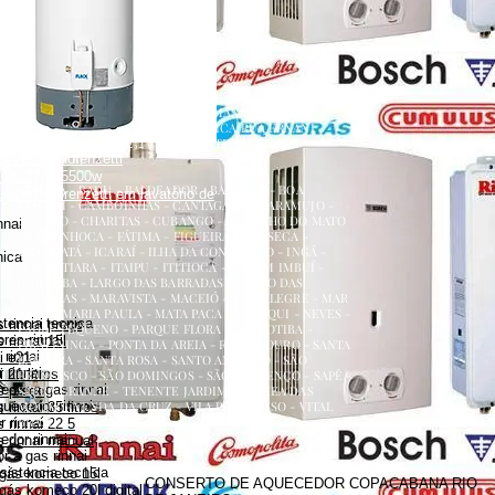
renzetti
a
ecedor versátil lorenzetti
uecedor lorenzetti em torneira
 lorenzetti
AQUECEDOR A GÁS, CONSERTO, MANUTENÇÃO,
etti 110v
INSTALAÇÃO, ASSISTÊNCIA TÉCNICA RUA ERNANI
etti água da rua
AMARAL PEIXOTO 252 CENTRO NITERÓI
 versátil lorenzetti
NITERÓI RJ
zetti 220v 5500w
ATALAIA - BADU - BALDEADOR - BARRETO - BOA
uecedor lorenzetti em lavatório de
VIAGEM - CAMBOINHAS - CANTAGALO - CARAMUJO -
CENTRO - CHARITAS - CUBANGO - ENGENHO DO MATO
nnai
- ENGENHOCA - FÁTIMA - FIGUEIRA - FONSECA -
GRAGOATÁ - ICARAÍ - ILHA DA CONCEIÇÃO - INGÁ -
nica
ITACOATIARA - ITAIPU - ITITIOCA - JARDIM IMBUÍ -
JURUJUBA - LARGO DAS BARRADAS - LARGO DAS
BATALHAS - MARAVISTA - MACEIÓ - MAR ALEGRE - MAR
AZUL - MARIA PAULA - MATA PACA - MURIQUI - NEVES -
stencia tecnica
 rinnai preço
PADRE PEQUENO - PARQUE FLORA - PENDOTIBA -
es rinnai
 rinnai 15l
PIRATININGA - PONTA DA AREIA - RIO DO OURO - SANTA
rinnai
i e21
BÁRBARA - SANTA ROSA - SANTO ANTÔNIO - SÃO
 rinnai
 21 litros
FRANCISCO - SÃO DOMINGOS - SÃO LOURENÇO - SAPÊ -
dor a gas rinnai
s preço
SERRA GRANDE - TENENTE JARDIM - VARZEA DAS
quecedor rinnai
MOÇAS - VENDA DA CRUZ - VILA PROGRESSO - VITAL
rinnai 35 litros
BRASIL
 rinnai
 rinnai 22 5
dor rinnai
 rinnai manual
 a gas rinnai
sistencia tecnica
 gás komeco 15l
CONSERTO DE AQUECEDOR COPACABANA RIO
gás komeco 20l digital