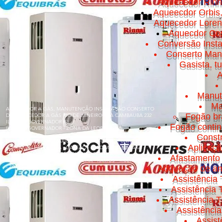
Aquecedor Rinn
Aqueecdor Orbis
Aquecedor Loren
Aquecdor Cos
Conversão Insta
Conserto Manut
Gasista, t
A
Manut
Ma
AQUECEDOR A GÁS, MANUTENÇÃO INSTALAÇÃO CONSERTO
Fogão br
DE AQUECEDOR A GÁS RIO DE JANEIRO RUA CAMBAUBA 232
ILHA DO GOVERNADOR RJ
Fogão conti
ILHA DO GOVERNADOR - ZONA DA LEOPOLDINA
Const
BONSUCESSO - BANCÁRIOS - CACUIA - CICADE UNIVERSITÁRIA
Aplicaç
- COCOTÁ - FREGUESIA - GALEÃO - JARDIM GUANABARA -
JARDIM CARIOCA - MARÉ - OLARIA - PITANGUEIRAS -
Afastamento 
PORTUGUESA - PRAIA DA BANDEIRA - RAMOS - RIBEIRA - TÁUA
- ZUMBI
Adquação de am
Assistência 
Assistência
Assistência T
Assistênci
Assis