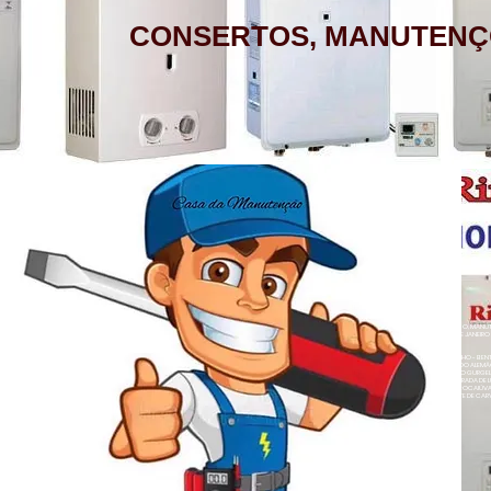
CONSERTOS, MANUTENÇ
AQUECEDOR A GÁS, CONSERTO,
MANUTENÇÃO, INSTALAÇÃO, ASSISTÊNCIA
TÉCNICA RINNAI RUA BARATA RIBEIRO 232
COPACABANA RIO DE JANEIRO
BAIRROS DE ATENDIMENTO RJ
ZONA SUL
BOTAFOGO - CATETE - COPACABANA -
AQUECEDOR A GÁS , CONSERTO, MANUTE
COSME VELHO - FLAMENGO - GÁVEA -
LOJA A HONORIO GURGEL RIO DE JANEIRO
ZONA NORTE
HUMAITÁ - IPANEMA - JARDIM BOTÂNICO -
ACARÍ - ANCHIETA - BARROS FILHO - B
NETO - COLÉGIO - COMPLEXO DO ALEMÃ
LAGOA - LARANJEIRAS - LEBLON - LEME -
RAINHA - GUADALUPE - HONÓRIO GURGEL 
HERMES - OSVALDO CRUZ - PARADA DE L
- PENHA CIRCULAR - QUINTINO BOCAIÚ
ROCINHA - SÃO CONRADO - URCA
- TURIAÇÚ - VAZ LOBO - VICENTE DE CAR
ALEGRE