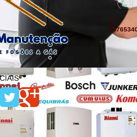
21
3476534
IAIS