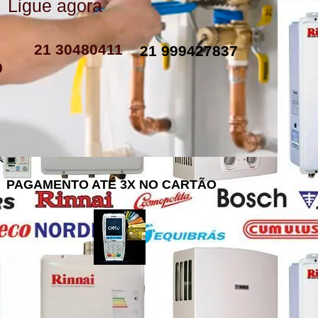
Ligue agora
como instalar resistencia de boiler
resistencia de boiler eletrico
resistencia eletrica boiler
resistencia para boiler preço
resistencia boiler komeco
21 30480411
21 999427837
0
PAGAMENTO ATÉ 3X NO CARTÃO