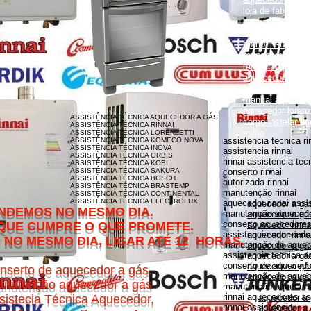
loja de fabrica lo
lorenzetti garanti
como instalar aqu
como instalar aq
monocomando
manual aquecedor
aquecedor lorenz
aquecedor lorenz
manual aquecedor
aquecedor loren
ASSISTÊNCIA TÉCNICA AQUECEDOR A GÁS
como instalar aq
ASSISTÊNCIA TÉCNICA RINNAI
salão
ASSISTÊNCIA TÉCNICA LORENZETTI
assistencia tecnica ri
ASSISTÊNCIA TÉCNICA KOMECO NOVA
ASSISTÊNCIA TÉCNICA INOVA
assistencia rinnai
ASSISTÊNCIA TÉCNICA ORBIS
rinnai assistencia tec
ASSISTÊNCIA TÉCNICA KOBI
ASSISTÊNCIA TÉCNICA SAKURA
conserto rinnai
ASSISTÊNCIA TÉCNICA BOSCH
autorizada rinnai
ASSISTÊNCIA TÉCNICA BRASTEMP
manutenção rinnai
ASSISTÊNCIA TÉCNICA CONTINENTAL
ASSISTÊNCIA TÉCNICA ELECTROLUX
aquecedor rinnai assi
aquecedor a gás
MESMO DIA.
manutenção aquecedor
aquecedor a gás
conserto aquecedores 
O QUE PROMETE.
aquecedor rinna
assistencia aquecedor
aquecedor rinnai
DIA, LIGAR ATÉ 12 HORAS.
manutenção de aquece
aquecedor a gá
assistencia tecnica a
aquecedor a gás 
conserto de aquecedor
aquecedor a gás
nserto de aquecedor a gás.
manutenção de aquece
aquecedor a gás
nutenção aquecedor a gás
manutenção aquecedor
rinnai aquecedores as
sistecia Técnica Aquecedor,
aquecedor a
rinnai assistencia
aquecedor a 