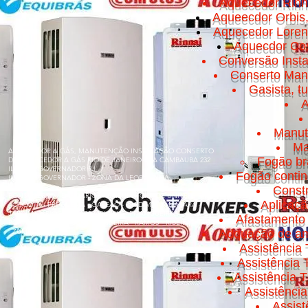
Aquecedor Rinn
Aqueecdor Orbis
Aquecedor Loren
Aquecdor Cos
Conversão Insta
Conserto Manut
Gasista, t
A
Manut
Ma
AQUECEDOR A GÁS, MANUTENÇÃO INSTALAÇÃO CONSERTO
Fogão br
DE AQUECEDOR A GÁS RIO DE JANEIRO RUA CAMBAUBA 232
ILHA DO GOVERNADOR RJ
Fogão conti
ILHA DO GOVERNADOR - ZONA DA LEOPOLDINA
Const
BONSUCESSO - BANCÁRIOS - CACUIA - CICADE UNIVERSITÁRIA
Aplicaç
- COCOTÁ - FREGUESIA - GALEÃO - JARDIM GUANABARA -
JARDIM CARIOCA - MARÉ - OLARIA - PITANGUEIRAS -
Afastamento 
PORTUGUESA - PRAIA DA BANDEIRA - RAMOS - RIBEIRA - TÁUA
- ZUMBI
Adquação de am
Assistência 
Assistência
Assistência T
Assistênci
Assis