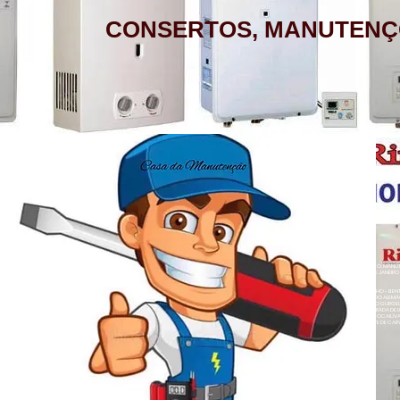
CONSERTOS, MANUTENÇ
AQUECEDOR A GÁS, CONSERTO,
MANUTENÇÃO, INSTALAÇÃO, ASSISTÊNCIA
TÉCNICA RINNAI RUA BARATA RIBEIRO 232
COPACABANA RIO DE JANEIRO
BAIRROS DE ATENDIMENTO RJ
ZONA SUL
BOTAFOGO - CATETE - COPACABANA -
AQUECEDOR A GÁS , CONSERTO, MANUTE
COSME VELHO - FLAMENGO - GÁVEA -
LOJA A HONORIO GURGEL RIO DE JANEIRO
ZONA NORTE
HUMAITÁ - IPANEMA - JARDIM BOTÂNICO -
ACARÍ - ANCHIETA - BARROS FILHO - B
NETO - COLÉGIO - COMPLEXO DO ALEMÃ
LAGOA - LARANJEIRAS - LEBLON - LEME -
RAINHA - GUADALUPE - HONÓRIO GURGEL 
HERMES - OSVALDO CRUZ - PARADA DE L
- PENHA CIRCULAR - QUINTINO BOCAIÚ
ROCINHA - SÃO CONRADO - URCA
- TURIAÇÚ - VAZ LOBO - VICENTE DE CAR
ALEGRE