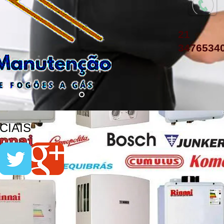
21
3476534
IAIS