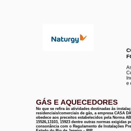
C
F
As
Co
In
e 
GÁS E AQUECEDORES
No que se refira às atividades destinadas às instala
residenciais/comerciais de gás, a empresa CASA
obedece aos preceitos estabelecidos pela Norma 
15526,13103, 15923 dentre outras normas exigidas p
consonância com o Regulamento de Instalações Pre
Estado do Rio de Janeiro – RIP