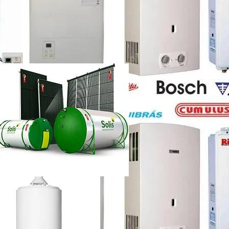
etti vazando
ência técnica
ca chuveiro lorenzetti rj
etti não esquenta muito
renzetti
ca lorenzetti lapa
a
ca chuveiro lorenzetti rj
ência técnica
quecedor a gás lorenzetti
etti manual
lorenzetti
lorenzetti 15l