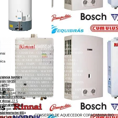
renzetti
a
ecedor versátil lorenzetti
uecedor lorenzetti em torneira
 lorenzetti
AQUECEDOR A GÁS, CONSERTO, MANUTENÇÃO,
etti 110v
INSTALAÇÃO, ASSISTÊNCIA TÉCNICA RUA ERNANI
etti água da rua
AMARAL PEIXOTO 252 CENTRO NITERÓI
 versátil lorenzetti
NITERÓI RJ
zetti 220v 5500w
ATALAIA - BADU - BALDEADOR - BARRETO - BOA
uecedor lorenzetti em lavatório de
VIAGEM - CAMBOINHAS - CANTAGALO - CARAMUJO -
CENTRO - CHARITAS - CUBANGO - ENGENHO DO MATO
nnai
- ENGENHOCA - FÁTIMA - FIGUEIRA - FONSECA -
GRAGOATÁ - ICARAÍ - ILHA DA CONCEIÇÃO - INGÁ -
nica
ITACOATIARA - ITAIPU - ITITIOCA - JARDIM IMBUÍ -
JURUJUBA - LARGO DAS BARRADAS - LARGO DAS
BATALHAS - MARAVISTA - MACEIÓ - MAR ALEGRE - MAR
AZUL - MARIA PAULA - MATA PACA - MURIQUI - NEVES -
stencia tecnica
 rinnai preço
PADRE PEQUENO - PARQUE FLORA - PENDOTIBA -
es rinnai
 rinnai 15l
PIRATININGA - PONTA DA AREIA - RIO DO OURO - SANTA
rinnai
i e21
BÁRBARA - SANTA ROSA - SANTO ANTÔNIO - SÃO
 rinnai
 21 litros
FRANCISCO - SÃO DOMINGOS - SÃO LOURENÇO - SAPÊ -
dor a gas rinnai
s preço
SERRA GRANDE - TENENTE JARDIM - VARZEA DAS
quecedor rinnai
MOÇAS - VENDA DA CRUZ - VILA PROGRESSO - VITAL
rinnai 35 litros
BRASIL
 rinnai
 rinnai 22 5
dor rinnai
 rinnai manual
 a gas rinnai
sistencia tecnica
 gás komeco 15l
CONSERTO DE AQUECEDOR COPACABANA RIO
gás komeco 20l digital