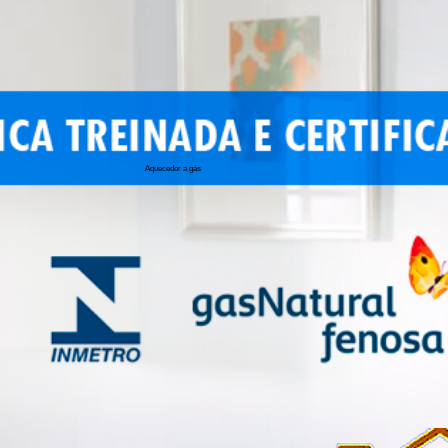
Aquecedor a gás
conserto de 
conserto de a
conserto de 
conserto de 
conserto aqu
conserto de
manutenção a
conserto de 