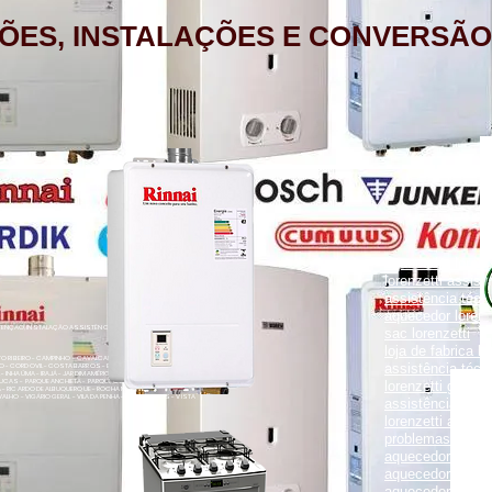
ÕES, INSTALAÇÕES E CONVERSÃO
aquecedor lorenz
lorenzetti assist
assistência técni
aquecedor lorenz
NÇÃO, INSTALAÇÃO ASSISTÊNCIA TÉCNICA RUA PORTO FELIZ 371
sac lorenzetti
loja de fabrica lo
ENTO RIBEIRO - CAMPINHO - CAVALCANTI - CASCADURA - COELHO
assistência técni
O - CORDOVIL - COSTA BARROS - ENGENHO LEAL - ENGENHO DA
- INHAÚMA - IRAJÁ - JARDIM AMÉRICA - MADUREIRA - MARECHAL
UCAS - PARQUE ANCHIETA - PARQUE COLÚMBIA - PAVUNA - PENHA
lorenzetti garanti
VA - RICARDO DE ALBUQUERQUE - ROCHA MIRANDA - TOMÁS COELHO
VALHO - VIGÁRIO GERAL - VILA DA PENHA - VILA KOSMOS - VISTA
assistência técni
lorenzetti assist
problemas com a
aquecedor lorenz
aquecedor a gás 
aquecedor a gás 