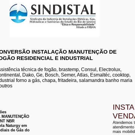
www.komeco.com.br/nite
ONVERSÃO INSTALAÇÃO MANUTENÇÃO DE
OGÃO RESIDENCIAL E INDUSTRIAL
manutenção de aquec
conserto de aquecedo
instalação de aquece
sistência técnica de fogão, brastemp, Consul, Electrolux,
conserto de aquecedor
ntinental, Dako, Ge, Bosch, Semer, Atlas, Esmaltéc, cooktop,
manutenção de aquece
dustrial forno a gás, chapa, fritadeira, salamandra banho maria
instalação de aquecedo
conserto de aquecedor
outros
manutenção aquecedor
instalação de aqueced
INST
ções
VEND
 DA MANUTENÇÃO
a
ABNT NBR
Atendemos t
a
ela Naturgy em
atendimento
diais de Gás do
mais mobilid