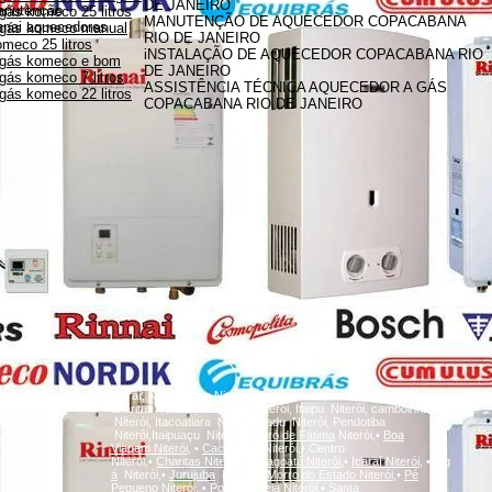
DE JANEIRO
anutenção
gás komeco 25 litros
MANUTENÇÃO DE AQUECEDOR COPACABANA
innai aquecedores
 gás komeco manual
RIO DE JANEIRO
meco 25 litros
iNSTALAÇÃO DE AQUECEDOR COPACABANA RIO
 gás komeco e bom
DE JANEIRO
gás komeco 7 litros
ASSISTÊNCIA TÉCNICA AQUECEDOR A GÁS
gás komeco 22 litros
COPACABANA RIO DE JANEIRO
A
Icaraí, Niterói,
inga
Niterói, Santa Rosa Niterói, Centro Niterói,
charitas Niterói, Fonseca Niterói, Itaipu Niterói, camboinhas
Niterói, Itacoatiara Niterói, Badu Niterói, Pendotiba
Niterói,Itaipuaçu Niterói,
Bairro de Fátima
Niterói,•
Boa
Viagem
Niterói,
•
Cachoeiras
Niterói,• Centro
Niterói,•
Charitas
Niterói,
•
Gragoatá
Niterói,
•
Icaraí
Niterói,
•
Ing
á
Niterói,•
Jurujuba
Niterói,•
Morro do Estado
Niterói,
•
Pé
Pequeno
Niterói,
•
Ponta d'Areia
Niterói,
•
Santa