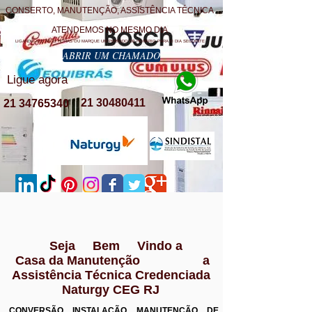
CONSERTO, MANUTENÇÃO, ASSISTÊNCIA TÉCNICA
ATENDEMOS NO MESMO DIA
LIGANDO ATE AS 12 HORAS OU MARQUE UM PERÍODO DE HORÁRIO PARA O DIA SEGUINTE
ABRIR UM CHAMADO
Ligue agora
21 30480411
21 34765340
Seja Bem Vindo a
Casa da Manutenção a
Assistência Técnica Credenciada
Naturgy CEG RJ
CONVERSÃO INSTALAÇÃO MANUTENÇÃO DE