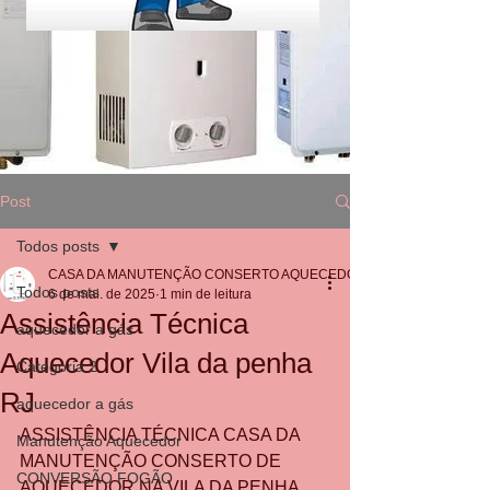
Post
Todos posts
CASA DA MANUTENÇÃO CONSERTO AQUECEDOR RINNAI
Todos posts
6 de mai. de 2025
1 min de leitura
Assistência Técnica
aquecedor a gás
Aquecedor Vila da penha
Categoria 2
RJ
aquecedor a gás
ASSISTÊNCIA TÉCNICA CASA DA 
Manutenção Aquecedor
MANUTENÇÃO CONSERTO DE 
CONVERSÃO FOGÃO
AQUECEDOR NA VILA DA PENHA 