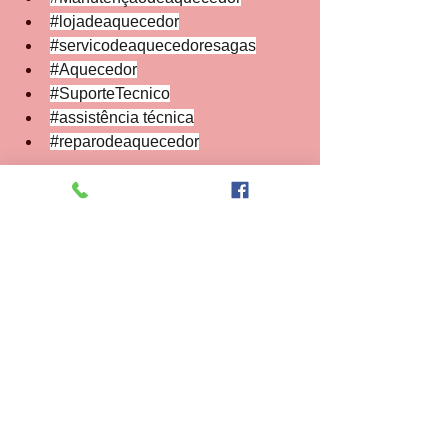
#lojadeaquecedor
#servicodeaquecedoresagas
#Aquecedor
#SuporteTecnico
#assistência
 técnica
#reparodeaquecedor