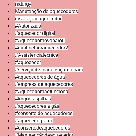
naturgy
Manutenção de aquecedores
instalação aquecedor
#Autorizada
#aquecedor
 digital
#Aquecedornovoparou
#qualmelhoraquecedor
?
#Assistenciatecnica
#aquecedor
#serviço
 de manutenção reparo
#aquecedores
 de água
#empresa
 de aquecedores
#Aquecedornaofunciona
#troqueiaspilhas
#aquecedores
 a gás
#conserto
 de aquecedores
#aquecedorparou
#consertodeaquecedores
#Manutençãodeaquecedor