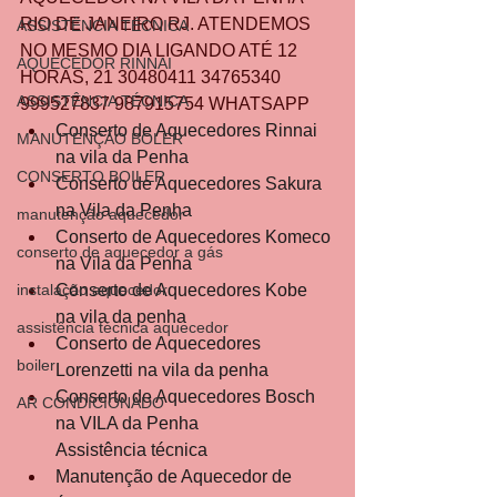
RIO DE JANEIRO RJ. ATENDEMOS 
ASSISTÊNCIA TÉCNICA
NO MESMO DIA LIGANDO ATÉ 12 
AQUECEDOR RINNAI
HORAS, 21 30480411 34765340 
ASSISTÊNCIA TÉCNICA
999527837 987915754 WHATSAPP 
Conserto de Aquecedores Rinnai 
MANUTENÇÃO BOLER
na vila da Penha
CONSERTO BOILER
Conserto de Aquecedores Sakura 
na Vila da Penha
manutenção aquecedor
Conserto de Aquecedores Komeco 
conserto de aquecedor a gás
na Vila da Penha
instalação aquecedor
Conserto de Aquecedores Kobe 
na vila da penha
assistência técnica aquecedor
Conserto de Aquecedores 
boiler
Lorenzetti na vila da penha
Conserto de Aquecedores Bosch 
AR CONDICIONADO
na VILA da Penha
Assistência técnica
Manutenção de Aquecedor de 